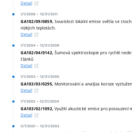
Detail
1/1/2009
–
12/31/2011
Souvislost lokální emise světla se stoc
GA102/09/0859,
nízkých teplotách.
Detail
1/1/2004
–
12/31/2006
Šumová spektroskopie pro rychlé nedestru
GA102/04/0142,
článků
Detail
1/1/2003
–
12/31/2005
Monitorování a analýza koroze vyztužen
GA103/03/0295,
Detail
1/1/2002
–
12/31/2004
Využití akustické emise pro posouzení 
GA103/02/1092,
Detail
3/1/2001
–
12/31/2003