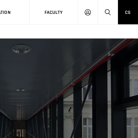
TION
FACULTY
CS
LOG
HLEDAT
ON