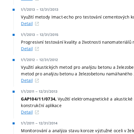
1/1/2013
–
12/31/2013
Využití metody Imact-echo pro testování cementových 
Detail
1/1/2013
–
12/31/2015
Progresivní testování kvality a životnosti nanomateriálů 
Detail
1/1/2012
–
12/31/2012
Využití akustických metod pro analýzu betonu a železob
metod pro analýzu betonu a železobetonu namáhaného 
Detail
1/1/2011
–
12/31/2013
Využití elektromagnetické a akustick
GAP104/11/0734,
konstrukční aplikace
Detail
1/1/2011
–
12/31/2014
Monitorování a analýza stavu koroze výztužné oceli v ž