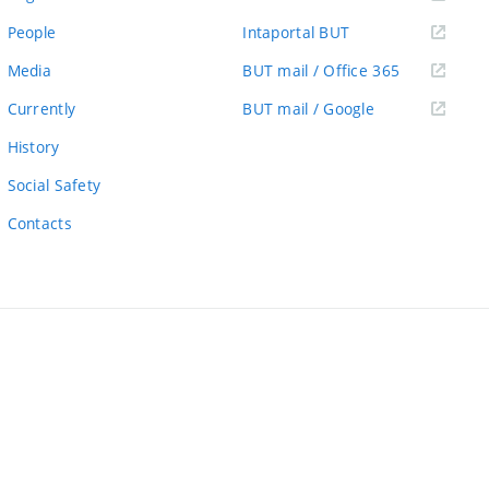
link)
(external
People
Intaportal BUT
link)
(external
Media
BUT mail / Office 365
link)
(external
Currently
BUT mail / Google
link)
History
Social Safety
Contacts
ernal