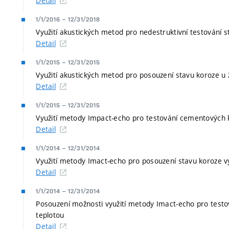
Detail
1/1/2016
–
12/31/2018
Využití akustických metod pro nedestruktivní testování
Detail
1/1/2015
–
12/31/2015
Využití akustických metod pro posouzení stavu koroze u
Detail
1/1/2015
–
12/31/2015
Využití metody Impact-echo pro testování cementových
Detail
1/1/2014
–
12/31/2014
Využití metody Imact-echo pro posouzení stavu koroze vý
Detail
1/1/2014
–
12/31/2014
Posouzení možnosti využití metody Imact-echo pro tes
teplotou
Detail