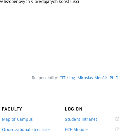
železobenových s předpjatých konstrukcí
Responsibility:
CIT
/
Ing. Miroslav Menšík, Ph.D.
FACULTY
LOG ON
(external
Map of Campus
Student Intranet
link)
(external
Organizational structure
FCE Moodle