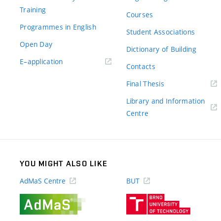
Training
Courses
Programmes in English
Student Associations
Open Day
Dictionary of Building
(external
E–application
Contacts
link)
(external
Final Thesis
link)
Library and Information
(external
Centre
link)
YOU MIGHT ALSO LIKE
AdMaS Centre
BUT
(external
(external
link)
link)