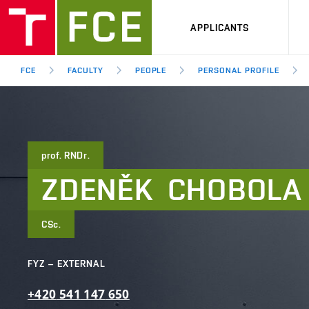
APPLICANTS
FCE
FACULTY
PEOPLE
PERSONAL PROFILE
prof. RNDr.
ZDENĚK
CHOBOLA
CSc.
FYZ – EXTERNAL
+420
541
147
650