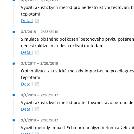
3/1/2021
–
2/28/2022
Využití akustických metod pro nedestruktivní testování
teplotami
Detail
3/1/2018
–
2/28/2019
Simulace plošného poškození betonového prvku požárem 
nedestruktivními a destruktivní metodami
Detail
3/1/2017
–
2/28/2018
Optimalizace akustické metody Impact-echo pro diagno
teplotami
Detail
3/1/2016
–
2/28/2017
Využití akustických metod pro testování stavu betonu 
Detail
3/1/2016
–
2/28/2017
Využití metody Impact-Echo pro analýzu betonu a želez