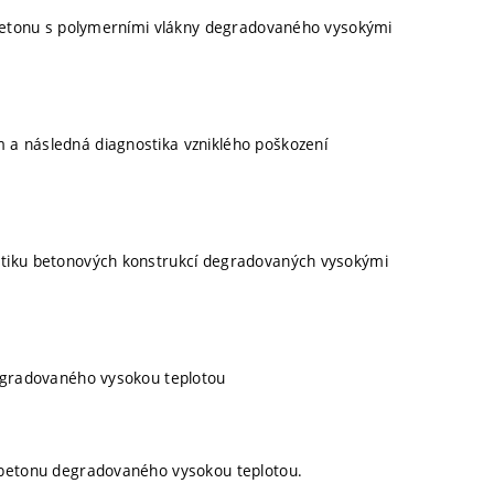
 betonu s polymerními vlákny degradovaného vysokými
a následná diagnostika vzniklého poškození
stiku betonových konstrukcí degradovaných vysokými
degradovaného vysokou teplotou
obetonu degradovaného vysokou teplotou.