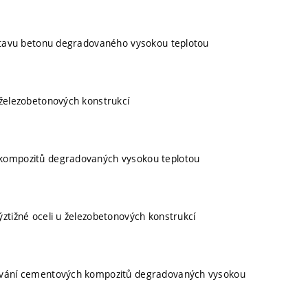
 stavu betonu degradovaného vysokou teplotou
 železobetonových konstrukcí
 kompozitů degradovaných vysokou teplotou
ztižné oceli u železobetonových konstrukcí
tování cementových kompozitů degradovaných vysokou