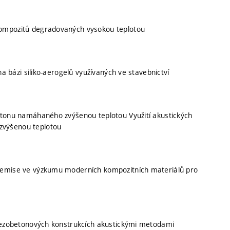
kompozitů degradovaných vysokou teplotou
na bázi siliko-aerogelů využívaných ve stavebnictví
etonu namáhaného zvýšenou teplotou Využití akustických
zvýšenou teplotou
é emise ve výzkumu moderních kompozitních materiálů pro
elezobetonových konstrukcích akustickými metodami