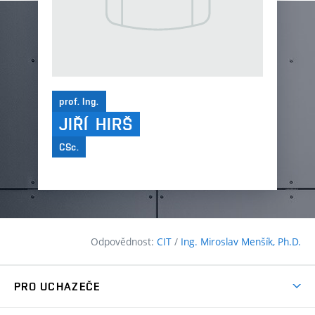
prof. Ing.
JIŘÍ
HIRŠ
CSc.
Odpovědnost:
CIT
/
Ing. Miroslav Menšík, Ph.D.
PRO UCHAZEČE