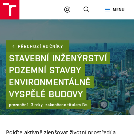
FAST
PŘIHLÁSIT
HLEDAT
MENU
VUT
SE
Brno
PŘECHOZÍ ROČNÍKY
STAVEBNÍ
INŽENÝRSTVÍ
POZEMNÍ
STAVBY
ENVIRONMENTÁLNĚ
VYSPĚLÉ
BUDOVY
prezenční
3 roky
zakončeno titulem Bc.
Pojďte aktivně zlepšovat životní prostředí a