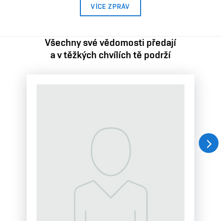
VÍCE ZPRÁV
Všechny své vědomosti předají
a v těžkých chvílích tě podrží
Dal