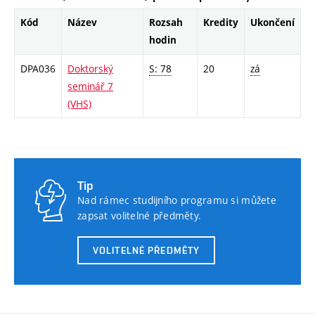
Kód
Název
Rozsah
Kredity
Ukončení
hodin
DPA036
Doktorský
S: 78
20
zá
seminář 7
(VHS)
Tip
Nad rámec studijního programu si můžete
zapsat volitelné předměty.
VOLITELNÉ PŘEDMĚTY