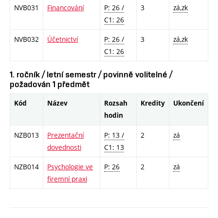
NVB031
Financování
P: 26 /
3
zá,zk
C1: 26
NVB032
Účetnictví
P: 26 /
3
zá,zk
C1: 26
1. ročník / letní semestr / povinně volitelné /
požadován 1 předmět
Kód
Název
Rozsah
Kredity
Ukončení
hodin
NZB013
Prezentační
P: 13 /
2
zá
dovednosti
C1: 13
NZB014
Psychologie ve
P: 26
2
zá
firemní praxi