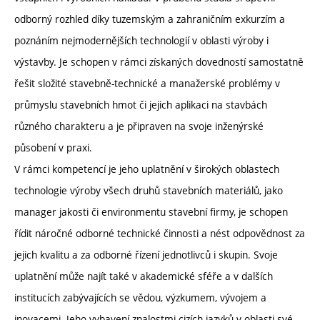
odborný rozhled díky tuzemským a zahraničním exkurzím a
poznáním nejmodernějších technologií v oblasti výroby i
výstavby. Je schopen v rámci získaných dovedností samostatně
řešit složité stavebně-technické a manažerské problémy v
průmyslu stavebních hmot či jejich aplikaci na stavbách
různého charakteru a je připraven na svoje inženýrské
působení v praxi.
V rámci kompetencí je jeho uplatnění v širokých oblastech
technologie výroby všech druhů stavebních materiálů, jako
manager jakosti či environmentu stavební firmy, je schopen
řídit náročné odborné technické činnosti a nést odpovědnost za
jejich kvalitu a za odborné řízení jednotlivců i skupin. Svoje
uplatnění může najít také v akademické sféře a v dalších
institucích zabývajících se vědou, výzkumem, vývojem a
inovacemi. Jeho vybavení znalostmi cizích jazyků v oblasti své