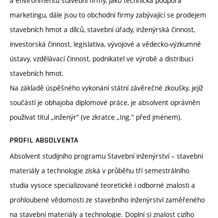
a environmentu stavební firmy, jako technická podpora
marketingu, dále jsou to obchodní firmy zabývající se prodejem
stavebních hmot a dílců, stavební úřady, inženýrská činnost,
investorská činnost, legislativa, vývojové a vědecko-výzkumné
ústavy, vzdělávací činnost, podnikatel ve výrobě a distribuci
stavebních hmot.
Na základě úspěšného vykonání státní závěrečné zkoušky, jejíž
součástí je obhajoba diplomové práce, je absolvent oprávněn
používat titul „inženýr“ (ve zkratce „Ing.“ před jménem).
PROFIL ABSOLVENTA
Absolvent studijního programu Stavební inženýrství – stavební
materiály a technologie získá v průběhu tří semestrálního
studia vysoce specializované teoretické i odborné znalosti a
prohloubené vědomosti ze stavebního inženýrství zaměřeného
na stavební materiály a technologie. Doplní si znalost cizího