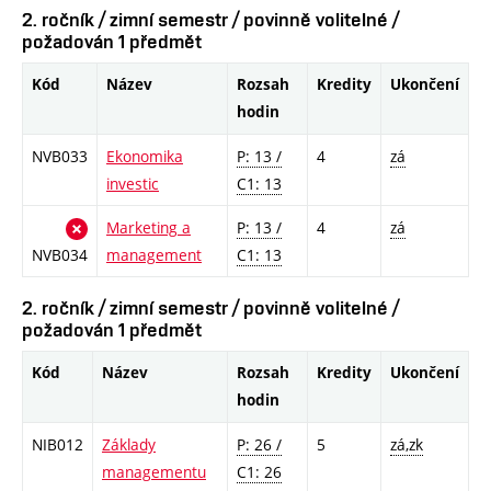
2. ročník / zimní semestr / povinně volitelné /
požadován 1 předmět
Kód
Název
Rozsah
Kredity
Ukončení
hodin
NVB033
Ekonomika
P: 13 /
4
zá
investic
C1: 13
Marketing a
P: 13 /
4
zá
NVB034
management
C1: 13
2. ročník / zimní semestr / povinně volitelné /
požadován 1 předmět
Kód
Název
Rozsah
Kredity
Ukončení
hodin
NIB012
Základy
P: 26 /
5
zá,zk
managementu
C1: 26