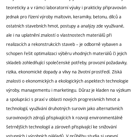
teoreticky a v rámci laboratorní výuky i prakticky připravován
jednak pro řízení výroby maltovin, keramiky, betonu, dílců a
ostatních stavebních hmot, postupy a analýzy zde využívané,
ale i na uplatnění znalostí o vlastnostech materiálů při
realizacích a rekonstrukcích staveb – je odborně vybaven a
schopen řešit optimalizaci výběru vhodných materiálů či jejich
skladeb zohledňující společenské potřeby, provozní požadavky,
rizika, ekonomické dopady a vlivy na životní prostředí. Získá
znalosti o ekonomických a ekologických aspektech technologie
výroby, managementu i marketingu. Důraz je kladen na výzkum
a spolupráci s praxí v oblasti nových progresivních hmot a
technologií, využívání druhotných surovin jako alternativních
surovinových zdrojů přispívajících k rozvoji environmentálně
šetrnějších technologií a zároveň přispívající ke snižování
vstupních i výrobních nákladů. V průběhu studia si upevní