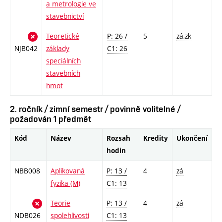
a metrologie ve
stavebnictví
Teoretické
P: 26 /
5
zá,zk
NJB042
základy
C1: 26
speciálních
stavebních
hmot
2. ročník / zimní semestr / povinně volitelné /
požadován 1 předmět
Kód
Název
Rozsah
Kredity
Ukončení
hodin
NBB008
Aplikovaná
P: 13 /
4
zá
fyzika (M)
C1: 13
Teorie
P: 13 /
4
zá
NDB026
spolehlivosti
C1: 13