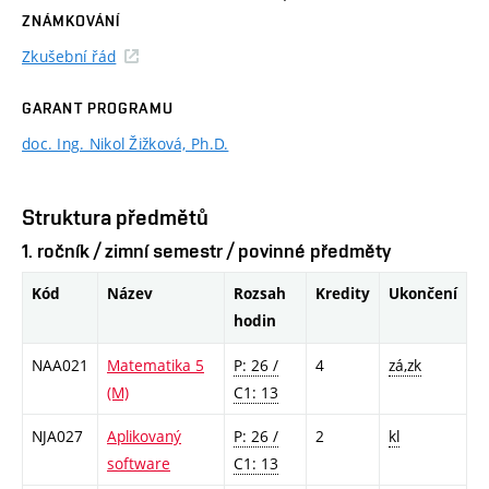
ZNÁMKOVÁNÍ
Zkušební řád
GARANT PROGRAMU
doc. Ing. Nikol Žižková, Ph.D.
Struktura předmětů
1. ročník / zimní semestr / povinné předměty
Kód
Název
Rozsah
Kredity
Ukončení
hodin
NAA021
Matematika 5
P: 26 /
4
zá,zk
(M)
C1: 13
NJA027
Aplikovaný
P: 26 /
2
kl
software
C1: 13