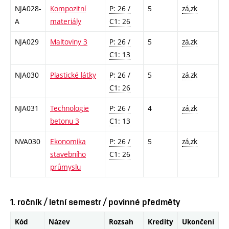
NJA028-
Kompozitní
P: 26 /
5
zá,zk
A
materiály
C1: 26
NJA029
Maltoviny 3
P: 26 /
5
zá,zk
C1: 13
NJA030
Plastické látky
P: 26 /
5
zá,zk
C1: 26
NJA031
Technologie
P: 26 /
4
zá,zk
betonu 3
C1: 13
NVA030
Ekonomika
P: 26 /
5
zá,zk
stavebního
C1: 26
průmyslu
1. ročník / letní semestr / povinné předměty
Kód
Název
Rozsah
Kredity
Ukončení