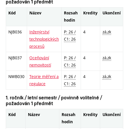
požadován 1 předmět
Kód
Název
Rozsah
Kredity
Ukončení
hodin
NJB036
Inženýrství
P: 26 /
4
zá,zk
technologických
C1: 26
procesů
NJB037
Oceňování
P: 26 /
4
zá,zk
nemovitostí
C1: 26
NWB030
Teorie měření a
P: 26 /
4
zá,zk
regulace
C1: 26
1. ročník / letní semestr / povinně volitelné /
požadován 1 předmět
Kód
Název
Rozsah
Kredity
Ukončení
hodin