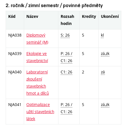
2. ročník / zimní semestr / povinné předměty
Kód
Název
Rozsah
Kredity
Ukončení
hodin
NJA038
Diplomový
S: 26
5
kl
seminář (M)
NJA039
Ekologie ve
P: 26 /
5
zá,zk
stavebnictví
C1: 26
NJA040
Laboratorní
C1: 26
2
zá
zkoušení
stavebních
hmot a dílců
NJA041
Optimalizace
P: 26 /
5
zá,zk
užití stavebních
C1: 26
látek