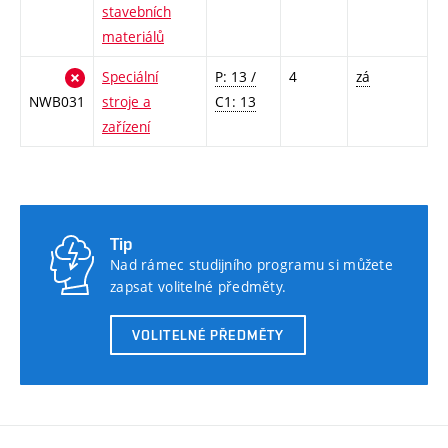
stavebních
materiálů
Speciální
P: 13 /
4
zá
NWB031
stroje a
C1: 13
zařízení
Tip
Nad rámec studijního programu si můžete
zapsat volitelné předměty.
VOLITELNÉ PŘEDMĚTY