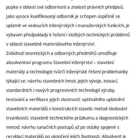
jazyka v oblasti své odbornosti a znalosti právních předpisů.
Jako vysoce kvalifikovaný odborník je schopen úspěšně se
uplatnit ve vedoucích inženýrských i manažerských funkcích, je
vybaven předpoklady k řešení i složitých technických problémů
v oblasti stavebně materiálového inženýrství.
Zvládnutí teoretických a odborných předmětů umožňuje
absolventovi programu Stavební inženýrství – stavební
materiály a technologie tvůrčí inženýrské řešení problematiky
týkající se: návrhu stavebních hmot, jejich vývoje, inovací,
standardních i nových progresivních technologií výroby,
testování a verifikace jejich vlastností; optimálního uplatnění
stavebních materiálů v konstrukcích staveb; metod sledování
trvanlivosti; stavebně technického průzkumu a diagnostických
metod; návrhu sanačních postupů až po otázky spojené s
recyklací materiálů po ukončení jejich životnosti. Absolvent je