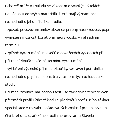
uchazeč může v souladu se zákonem o vysokých školách
nahlédnout do svých materiálů, které mají význam pro
rozhodnutí o jeho přijetí ke studiu,
- způsob posuzování omluv absence při přijímací zkoušce, popř.
vymezení možnosti konat přijímací zkoušku v náhradním
termínu,
- způsob vyrozumění uchazečů o dosažených výsledcích při
přijímací zkoušce, včetně termínu vyrozumění,
- vyhlášení výsledků přijímací zkoušky, sestavení pořadníku,
rozhodnutí o přijetí či nepřijetí a zápis přijatých uchazečů ke
studiu.
Přijímací zkouška má podobu testu ze základních teoretických
předmětů profilujícího základu a předmětů profilujícího základu
specializace v rozsahu požadovaných znalostí pro absolventa
čtyřletého bakalářského studijního programu Stavební