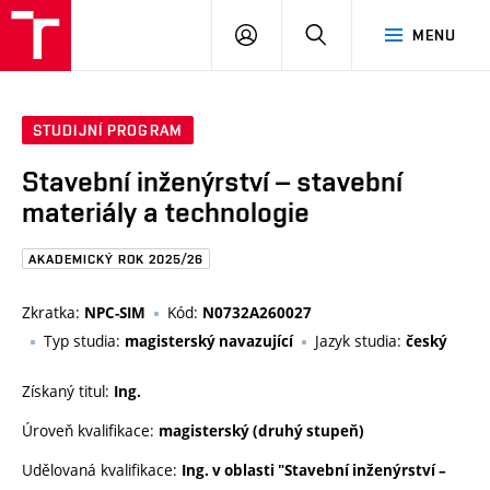
FAST
PŘIHLÁSIT
HLEDAT
MENU
VUT
SE
Brno
STUDIJNÍ PROGRAM
Stavební inženýrství – stavební
materiály a technologie
AKADEMICKÝ ROK 2025/26
Zkratka:
Kód:
NPC-SIM
N0732A260027
Typ studia:
Jazyk studia:
magisterský navazující
český
Získaný titul:
Ing.
Úroveň kvalifikace:
magisterský (druhý stupeň)
Udělovaná kvalifikace:
Ing. v oblasti "Stavební inženýrství –