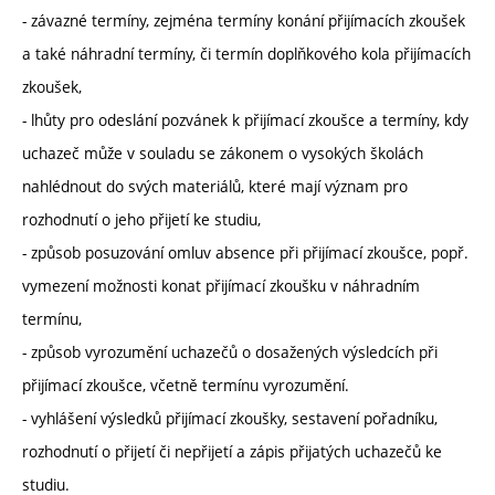
- závazné termíny, zejména termíny konání přijímacích zkoušek
a také náhradní termíny, či termín doplňkového kola přijímacích
zkoušek,
- lhůty pro odeslání pozvánek k přijímací zkoušce a termíny, kdy
uchazeč může v souladu se zákonem o vysokých školách
nahlédnout do svých materiálů, které mají význam pro
rozhodnutí o jeho přijetí ke studiu,
- způsob posuzování omluv absence při přijímací zkoušce, popř.
vymezení možnosti konat přijímací zkoušku v náhradním
termínu,
- způsob vyrozumění uchazečů o dosažených výsledcích při
přijímací zkoušce, včetně termínu vyrozumění.
- vyhlášení výsledků přijímací zkoušky, sestavení pořadníku,
rozhodnutí o přijetí či nepřijetí a zápis přijatých uchazečů ke
studiu.