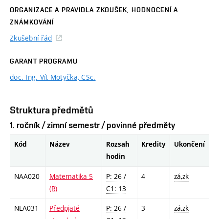
ORGANIZACE A PRAVIDLA ZKOUŠEK, HODNOCENÍ A
ZNÁMKOVÁNÍ
Zkušební řád
GARANT PROGRAMU
doc. Ing. Vít Motyčka, CSc.
Struktura předmětů
1. ročník / zimní semestr / povinné předměty
Kód
Název
Rozsah
Kredity
Ukončení
hodin
NAA020
Matematika 5
P: 26 /
4
zá,zk
(R)
C1: 13
NLA031
Předpjaté
P: 26 /
3
zá,zk