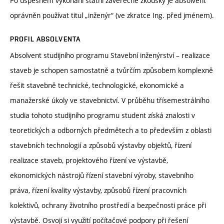
Po úspěšném vykonání státní závěrečné zkoušky je absolvent
oprávněn používat titul „inženýr“ (ve zkratce Ing. před jménem).
PROFIL ABSOLVENTA
Absolvent studijního programu Stavební inženýrství – realizace
staveb je schopen samostatně a tvůrčím způsobem komplexně
řešit stavebně technické, technologické, ekonomické a
manažerské úkoly ve stavebnictví. V průběhu třísemestrálního
studia tohoto studijního programu student získá znalosti v
teoretických a odborných předmětech a to především z oblasti
stavebních technologií a způsobů výstavby objektů, řízení
realizace staveb, projektového řízení ve výstavbě,
ekonomických nástrojů řízení stavební výroby, stavebního
práva, řízení kvality výstavby, způsobů řízení pracovních
kolektivů, ochrany životního prostředí a bezpečnosti práce při
výstavbě. Osvojí si využití počítačové podpory při řešení