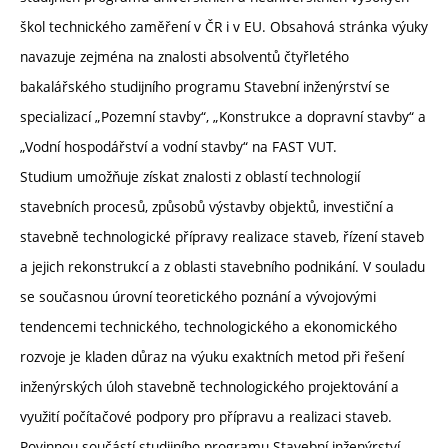
škol technického zaměření v ČR i v EU. Obsahová stránka výuky
navazuje zejména na znalosti absolventů čtyřletého
bakalářského studijního programu Stavební inženýrství se
specializací „Pozemní stavby“, „Konstrukce a dopravní stavby“ a
„Vodní hospodářství a vodní stavby“ na FAST VUT.
Studium umožňuje získat znalosti z oblastí technologií
stavebních procesů, způsobů výstavby objektů, investiční a
stavebně technologické přípravy realizace staveb, řízení staveb
a jejich rekonstrukcí a z oblasti stavebního podnikání. V souladu
se současnou úrovní teoretického poznání a vývojovými
tendencemi technického, technologického a ekonomického
rozvoje je kladen důraz na výuku exaktních metod při řešení
inženýrských úloh stavebně technologického projektování a
využití počítačové podpory pro přípravu a realizaci staveb.
Povinnou součástí studijního programu Stavební inženýrství –