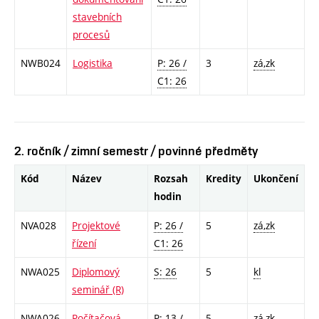
stavebních
procesů
NWB024
Logistika
P: 26 /
3
zá,zk
C1: 26
2. ročník / zimní semestr / povinné předměty
Kód
Název
Rozsah
Kredity
Ukončení
hodin
NVA028
Projektové
P: 26 /
5
zá,zk
řízení
C1: 26
NWA025
Diplomový
S: 26
5
kl
seminář (R)
NWA026
Počítačová
P: 13 /
5
zá,zk