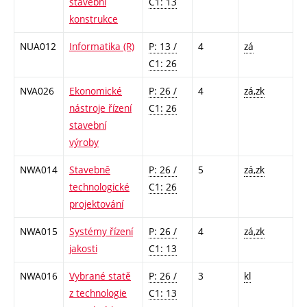
stavební
C1: 13
konstrukce
NUA012
Informatika (R)
P: 13 /
4
zá
C1: 26
NVA026
Ekonomické
P: 26 /
4
zá,zk
nástroje řízení
C1: 26
stavební
výroby
NWA014
Stavebně
P: 26 /
5
zá,zk
technologické
C1: 26
projektování
NWA015
Systémy řízení
P: 26 /
4
zá,zk
jakosti
C1: 13
NWA016
Vybrané statě
P: 26 /
3
kl
z technologie
C1: 13