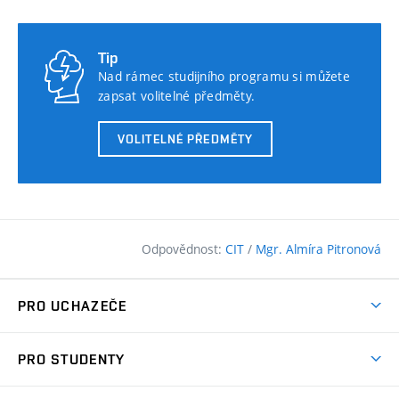
Tip
Nad rámec studijního programu si můžete
zapsat volitelné předměty.
VOLITELNÉ PŘEDMĚTY
Odpovědnost:
CIT
/
Mgr. Almíra Pitronová
PRO UCHAZEČE
Pojďte na FAST
PRO STUDENTY
Nabídka programů
Časový plán studia