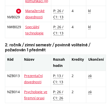
komunikací (R)
Manažerské
P: 26 /
4
kl
NVB029
dovednosti
C1: 13
NWB029
Speciální
P: 26 /
4
kl
technologie
C1: 13
2. ročník / zimní semestr / povinně volitelné /
požadován 1 předmět
Kód
Název
Rozsah
Kredity
Ukončení
hodin
NZB013
Prezentační
P: 13 /
2
zá
dovednosti
C1: 13
NZB014
Psychologie ve
P: 26 /
2
zá
firemní praxi
C1: 26