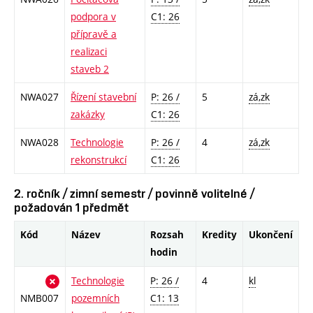
podpora v
C1: 26
přípravě a
realizaci
staveb 2
NWA027
Řízení stavební
P: 26 /
5
zá,zk
zakázky
C1: 26
NWA028
Technologie
P: 26 /
4
zá,zk
rekonstrukcí
C1: 26
2. ročník / zimní semestr / povinně volitelné /
požadován 1 předmět
Kód
Název
Rozsah
Kredity
Ukončení
hodin
Technologie
P: 26 /
4
kl
NMB007
pozemních
C1: 13