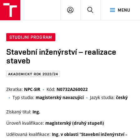
FAST
PŘIHLÁSIT
HLEDAT
MENU
VUT
SE
Brno
STUDIJNÍ PROGRAM
Stavební inženýrství – realizace
staveb
AKADEMICKÝ ROK 2023/24
Zkratka:
Kód:
NPC-SIR
N0732A260022
Typ studia:
Jazyk studia:
magisterský navazující
český
Získaný titul:
Ing.
Úroveň kvalifikace:
magisterský (druhý stupeň)
Udělovaná kvalifikace:
Ing. v oblasti "Stavební inženýrství –