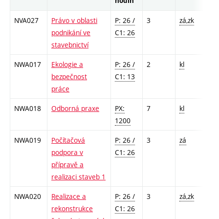
hodin
NVA027
Právo v oblasti
P: 26 /
3
zá,zk
podnikání ve
C1: 26
stavebnictví
NWA017
Ekologie a
P: 26 /
2
kl
bezpečnost
C1: 13
práce
NWA018
Odborná praxe
PX:
7
kl
1200
NWA019
Počítačová
P: 26 /
3
zá
podpora v
C1: 26
přípravě a
realizaci staveb 1
NWA020
Realizace a
P: 26 /
3
zá,zk
rekonstrukce
C1: 26