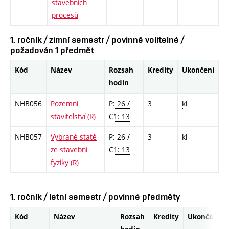
stavebních
procesů
1. ročník / zimní semestr / povinně volitelné /
požadován 1 předmět
Kód
Název
Rozsah
Kredity
Ukončení
hodin
NHB056
Pozemní
P: 26 /
3
kl
stavitelství (R)
C1: 13
NHB057
Vybrané statě
P: 26 /
3
kl
ze stavební
C1: 13
fyziky (R)
1. ročník / letní semestr / povinné předměty
Kód
Název
Rozsah
Kredity
Ukončení