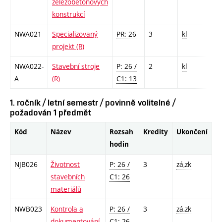
železobetonových
konstrukcí
NWA021
Specializovaný
PR: 26
3
kl
projekt (R)
NWA022-
Stavební stroje
P: 26 /
2
kl
A
(R)
C1: 13
1. ročník / letní semestr / povinně volitelné /
požadován 1 předmět
Kód
Název
Rozsah
Kredity
Ukončení
hodin
NJB026
Životnost
P: 26 /
3
zá,zk
stavebních
C1: 26
materiálů
NWB023
Kontrola a
P: 26 /
3
zá,zk
dokumentování
C1: 26