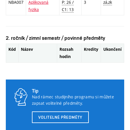
NBA007
Aplikovaná
P: 26 /
3
zá,zk
fyzika
C1: 13
2. ročník / zimní semestr / povinné předměty
Kód
Název
Rozsah
Kredity
Ukončení
hodin
Tip
Nad rámec studijního programu si můžete
zapsat volitelné předměty.
VOLITELNÉ PŘEDMĚTY