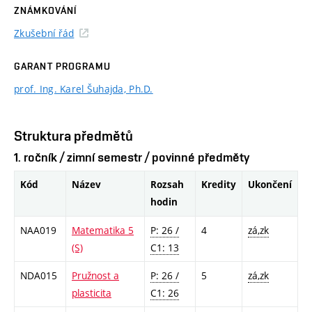
ZNÁMKOVÁNÍ
Zkušební řád
GARANT PROGRAMU
prof. Ing. Karel Šuhajda, Ph.D.
Struktura předmětů
1. ročník / zimní semestr / povinné předměty
Kód
Název
Rozsah
Kredity
Ukončení
hodin
NAA019
Matematika 5
P: 26 /
4
zá,zk
(S)
C1: 13
NDA015
Pružnost a
P: 26 /
5
zá,zk
plasticita
C1: 26