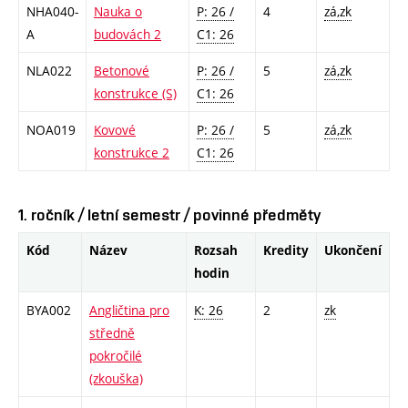
NHA040-
Nauka o
P: 26 /
4
zá,zk
A
budovách 2
C1: 26
NLA022
Betonové
P: 26 /
5
zá,zk
konstrukce (S)
C1: 26
NOA019
Kovové
P: 26 /
5
zá,zk
konstrukce 2
C1: 26
1. ročník / letní semestr / povinné předměty
Kód
Název
Rozsah
Kredity
Ukončení
hodin
BYA002
Angličtina pro
K: 26
2
zk
středně
pokročilé
(zkouška)