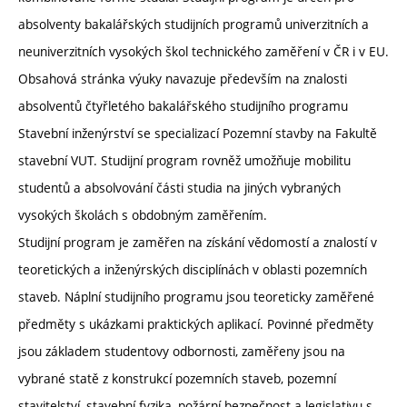
absolventy bakalářských studijních programů univerzitních a
neuniverzitních vysokých škol technického zaměření v ČR i v EU.
Obsahová stránka výuky navazuje především na znalosti
absolventů čtyřletého bakalářského studijního programu
Stavební inženýrství se specializací Pozemní stavby na Fakultě
stavební VUT. Studijní program rovněž umožňuje mobilitu
studentů a absolvování části studia na jiných vybraných
vysokých školách s obdobným zaměřením.
Studijní program je zaměřen na získání vědomostí a znalostí v
teoretických a inženýrských disciplínách v oblasti pozemních
staveb. Náplní studijního programu jsou teoreticky zaměřené
předměty s ukázkami praktických aplikací. Povinné předměty
jsou základem studentovy odbornosti, zaměřeny jsou na
vybrané statě z konstrukcí pozemních staveb, pozemní
stavitelství, stavební fyzika, požární bezpečnost a legislativu s