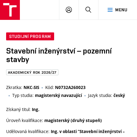
FAST
PŘIHLÁSIT
HLEDAT
MENU
VUT
SE
Brno
STUDIJNÍ PROGRAM
Stavební inženýrství – pozemní
stavby
AKADEMICKÝ ROK 2026/27
Zkratka:
Kód:
NKC-SIS
N0732A260023
Typ studia:
Jazyk studia:
magisterský navazující
český
Získaný titul:
Ing.
Úroveň kvalifikace:
magisterský (druhý stupeň)
Udělovaná kvalifikace:
Ing. v oblasti "Stavební inženýrství –