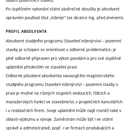
oblasti pozemních staveb.
Po úspěšném vykonání státní závěrečné zkoušky je absolvent
oprávněn používat titul „inženýr“ (ve zkratce Ing. před jménem).
PROFIL ABSOLVENTA
Absolvent studijního programu Stavební inženýrství – pozemní
stavby je schopen se orientovat v odborné problematice, je
plně odborně připraven pro výkon povolání a pro své úspěšné
uplatnění především ve stavební praxi.
Odborné působení absolventa navazujícího magisterského
studijního programu Stavební inženýrství – pozemní stavby v
praxi je možné na různých stupních vedoucích, řídících a
manažerských funkcí ve stavebnictví, v projekčních kancelářích
i u realizačních firem. Svoje uplatnění může najít rovněž také v
oblasti výzkumu a vývoje. Zaměstnán může být i ve státní
správě a administrativě, popř. i ve firmách produkujících a