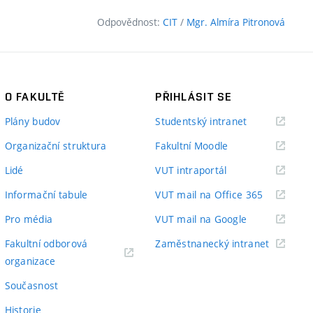
Odpovědnost:
CIT
/
Mgr. Almíra Pitronová
O FAKULTĚ
PŘIHLÁSIT SE
(externí
Plány budov
Studentský intranet
odkaz)
(externí
Organizační struktura
Fakultní Moodle
odkaz)
(externí
Lidé
VUT intraportál
odkaz)
(externí
Informační tabule
VUT mail na Office 365
odkaz)
(externí
Pro média
VUT mail na Google
odkaz)
(externí
Fakultní odborová
Zaměstnanecký intranet
(externí
odkaz)
organizace
odkaz)
Současnost
Historie