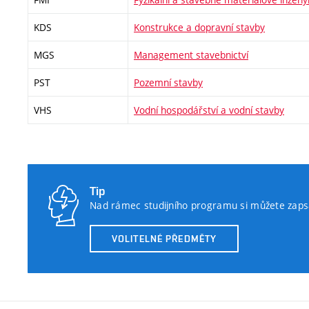
KDS
Konstrukce a dopravní stavby
MGS
Management stavebnictví
PST
Pozemní stavby
VHS
Vodní hospodářství a vodní stavby
Tip
Nad rámec studijního programu si můžete zapsa
VOLITELNÉ PŘEDMĚTY