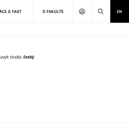
CE S FAST
O FAKULTĚ
EN
PŘIHLÁSIT
HLEDAT
SE
Jazyk studia:
český