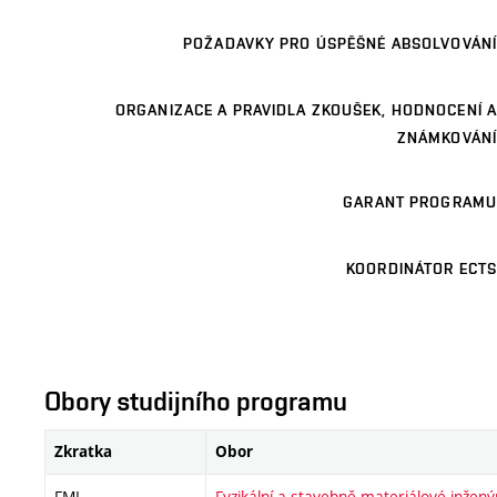
POŽADAVKY PRO ÚSPĚŠNÉ ABSOLVOVÁNÍ
ORGANIZACE A PRAVIDLA ZKOUŠEK, HODNOCENÍ A
ZNÁMKOVÁNÍ
GARANT PROGRAMU
KOORDINÁTOR ECTS
Obory studijního programu
Zkratka
Obor
FMI
Fyzikální a stavebně materiálové inžený