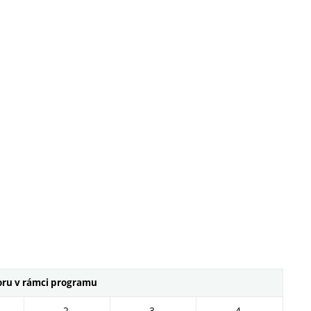
oru v rámci programu
2.
3.
4.