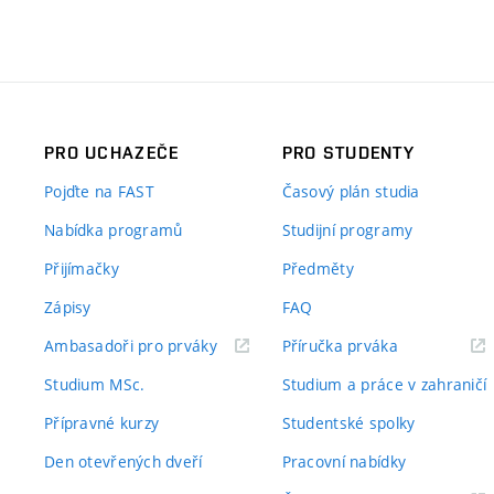
PRO UCHAZEČE
PRO STUDENTY
Pojďte na FAST
Časový plán studia
Nabídka programů
Studijní programy
Přijímačky
Předměty
Zápisy
FAQ
(externí
(externí
Ambasadoři pro prváky
Příručka prváka
odkaz)
odkaz)
Studium MSc.
Studium a práce v zahraničí
Přípravné kurzy
Studentské spolky
Den otevřených dveří
Pracovní nabídky