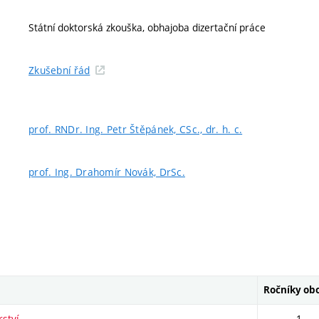
Státní doktorská zkouška, obhajoba dizertační práce
Zkušební řád
prof. RNDr. Ing. Petr Štěpánek, CSc., dr. h. c.
prof. Ing. Drahomír Novák, DrSc.
Ročníky ob
rství
1.