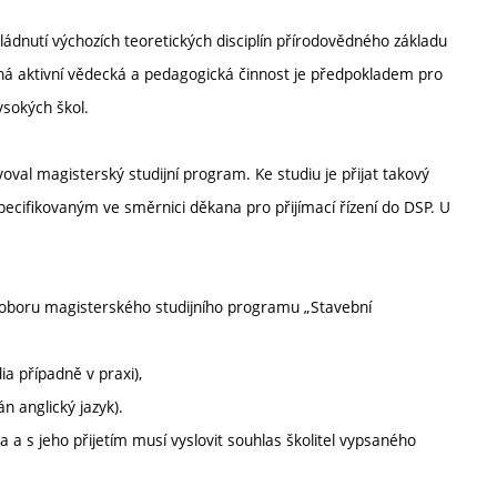
ádnutí výchozích teoretických disciplín přírodovědného základu
žná aktivní vědecká a pedagogická činnost je předpokladem pro
sokých škol.
oval magisterský studijní program. Ke studiu je přijat takový
ecifikovaným ve směrnici děkana pro přijímací řízení do DSP. U
o oboru magisterského studijního programu „Stavební
a případně v praxi),
n anglický jazyk).
a s jeho přijetím musí vyslovit souhlas školitel vypsaného