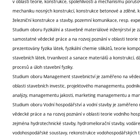
v oblasti teorie, konstrukce, spolehlivosti a mechanismu poruš
mechaniku nosných konstrukcí, konstrukce betonové a zděné, k
železniční konstrukce a stavby, pozemní komunikace, resp. expe
Studium oboru Fyzikální a stavebně materiálové inženýrství je
samostatné vědecké práce a na rozvoj poznání v oblasti teorie st
prezentovány fyzika látek, fyzikální chemie silikátů, teorie komp
stavebních látek, trvanlivost a sanace materiálů a konstrukcí, d
procesů a úloh stavební fyziky.
Studium oboru Management stavebnictví je zaměřeno na vědeck
oblasti stavebních investic, projektového managementu, pod
analýzy, managementu jakosti, marketing managementu a man
Studium oboru Vodní hospodářství a vodní stavby je zaměřeno
vědecké práce a na rozvoj poznání v oblasti teorie vodního hosp
zejména hydrotechnické stavby, hydromeliorační stavby, vodáre
vodohospodářské soustavy, rekonstrukce vodohospodářských trubn