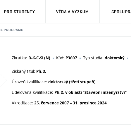
PRO STUDENTY
VĚDA A VÝZKUM
SPOLUPRÁ
IL PROGRAMU
Zkratka:
Kód:
Typ studia:
D-K-C-SI (N)
P3607
doktorský
Získaný titul:
Ph.D.
Úroveň kvalifikace:
doktorský (třetí stupeň)
Udělovaná kvalifikace:
Ph.D. v oblasti "Stavební inženýrství"
Akreditace:
25. července 2007
–
31. prosince 2024