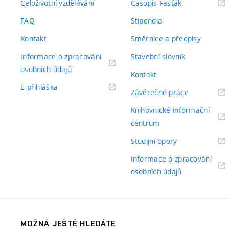
(externí
Celoživotní vzdělávání
Časopis Fasťák
odkaz)
FAQ
Stipendia
Kontakt
Směrnice a předpisy
Informace o zpracování
Stavební slovník
(externí
osobních údajů
Kontakt
odkaz)
(externí
E-přihláška
(externí
Závěrečné práce
odkaz)
odkaz)
Knihovnické informační
(externí
centrum
odkaz)
(externí
Studijní opory
odkaz)
Informace o zpracování
(externí
osobních údajů
odkaz)
MOŽNÁ JEŠTĚ HLEDÁTE