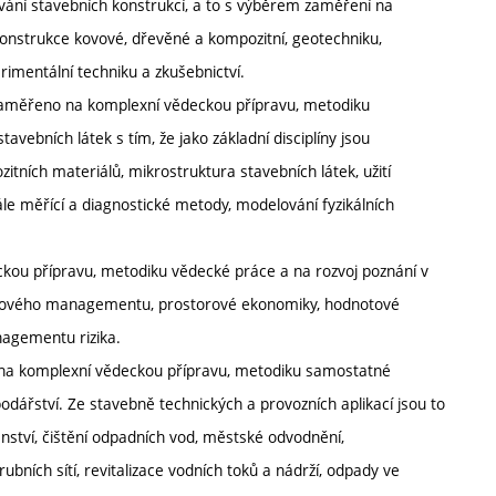
ování stavebních konstrukcí, a to s výběrem zaměření na
onstrukce kovové, dřevěné a kompozitní, geotechniku,
rimentální techniku a zkušebnictví.
 zaměřeno na komplexní vědeckou přípravu, metodiku
avebních látek s tím, že jako základní disciplíny jsou
ozitních materiálů, mikrostruktura stavebních látek, užití
ále měřící a diagnostické metody, modelování fyzikálních
ou přípravu, metodiku vědecké práce a na rozvoj poznání v
nikového managementu, prostorové ekonomiky, hodnotové
agementu rizika.
 na komplexní vědeckou přípravu, metodiku samostatné
odářství. Ze stavebně technických a provozních aplikací jsou to
nství, čištění odpadních vod, městské odvodnění,
ích sítí, revitalizace vodních toků a nádrží, odpady ve