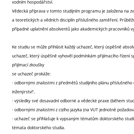
vodním hospodářství.
Vědecká příprava v tomto studijním programu je založena na zvl
a teoretických a vědních disciplín příslušného zaměření. Průbě
případné uplatnění absolventů jako akademických pracovníků vy
Ke studiu se může přihlásit každý uchazeč, který úspěšně absolv
uchazeč, který úspěšně vyhověl podmínkám přijímacího řízení sp
přijímací zkoušky
se uchazeč prokáže:
· odbornými znalostmi z předmětů studijního plánu příslušnéh
inženýrství“,
· výsledky své dosavadní odborné a vědecké praxe (během studi
· odbornými znalostmi z cizího jazyka (na VUT jednotně požadová
· uchazeč se přihlašuje k vypsaným tématům doktorského studia 
témata doktorského studia.