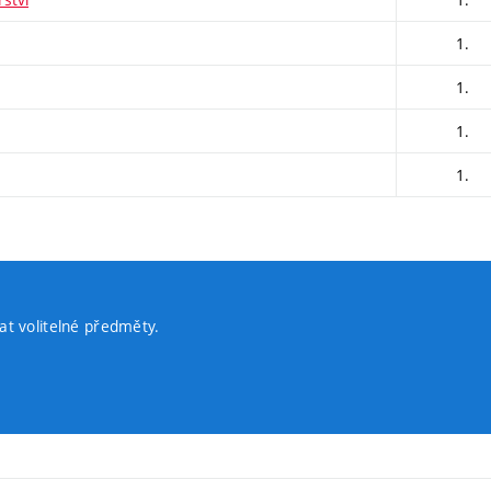
1.
1.
1.
1.
t volitelné předměty.