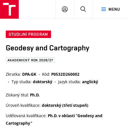
FAST
PŘIHLÁSIT
HLEDAT
MENU
VUT
SE
Brno
STUDIJNÍ PROGRAM
Geodesy and Cartography
AKADEMICKÝ ROK 2026/27
Zkratka:
Kód:
DPA-GK
P0532D260002
Typ studia:
Jazyk studia:
doktorský
anglický
Získaný titul:
Ph.D.
Úroveň kvalifikace:
doktorský (třetí stupeň)
Udělovaná kvalifikace:
Ph.D. v oblasti "Geodesy and
Cartography"