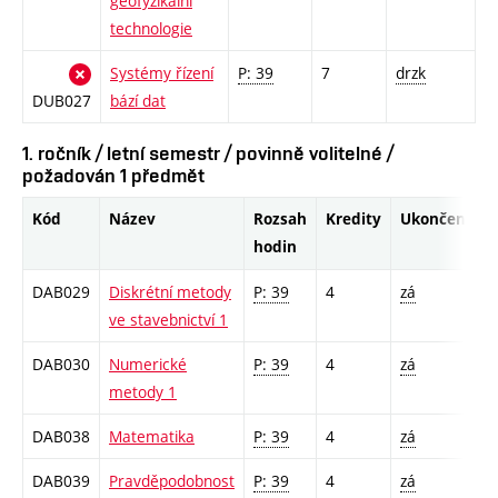
geofyzikální
technologie
Systémy řízení
P: 39
7
drzk
DUB027
bází dat
1. ročník / letní semestr / povinně volitelné /
požadován 1 předmět
Kód
Název
Rozsah
Kredity
Ukončení
hodin
DAB029
Diskrétní metody
P: 39
4
zá
ve stavebnictví 1
DAB030
Numerické
P: 39
4
zá
metody 1
DAB038
Matematika
P: 39
4
zá
DAB039
Pravděpodobnost
P: 39
4
zá