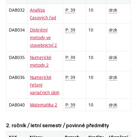
DAB032
Analýza
P: 39
10
drzk
časových řad
DAB034
Diskrétní
P: 39
10
drzk
metody ve
stavebnictví 2
DAB035
Numerické
P: 39
10
drzk
metody 2
DAB036
Numerické
P: 39
10
drzk
řešení
variačních úloh
DAB040
Matematika 2
P: 39
10
drzk
2. ročník / letní semestr / povinné předměty