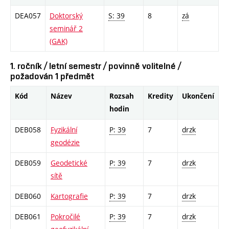
DEA057
Doktorský
S: 39
8
zá
seminář 2
(GAK)
1. ročník / letní semestr / povinně volitelné /
požadován 1 předmět
Kód
Název
Rozsah
Kredity
Ukončení
hodin
DEB058
Fyzikální
P: 39
7
drzk
geodézie
DEB059
Geodetické
P: 39
7
drzk
sítě
DEB060
Kartografie
P: 39
7
drzk
DEB061
Pokročilé
P: 39
7
drzk