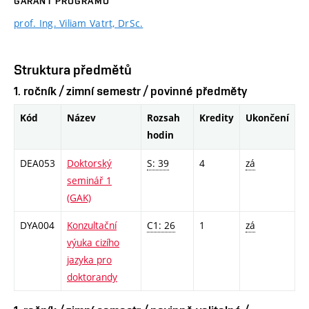
GARANT PROGRAMU
prof. Ing. Viliam Vatrt, DrSc.
Struktura předmětů
1. ročník / zimní semestr / povinné předměty
Kód
Název
Rozsah
Kredity
Ukončení
hodin
DEA053
Doktorský
S: 39
4
zá
seminář 1
(GAK)
DYA004
Konzultační
C1: 26
1
zá
výuka cizího
jazyka pro
doktorandy