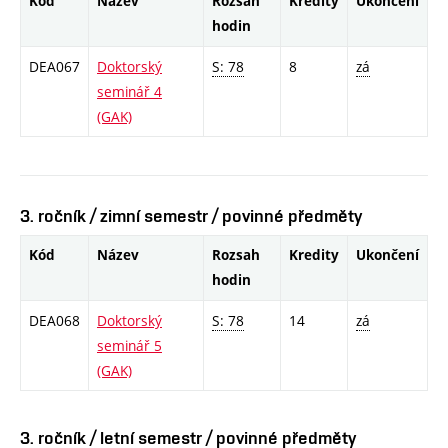
Kód
Název
Rozsah
Kredity
Ukončení
hodin
DEA067
Doktorský
S: 78
8
zá
seminář 4
(GAK)
3. ročník / zimní semestr / povinné předměty
Kód
Název
Rozsah
Kredity
Ukončení
hodin
DEA068
Doktorský
S: 78
14
zá
seminář 5
(GAK)
3. ročník / letní semestr / povinné předměty