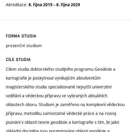
Akreditace:
8. října 2019
–
8. října 2029
FORMA STUDIA
prezenční studium
CÍLE STUDIA
Cílem studia doktorského studijního programu Geodézie a
kartografie je poskytnout vynikajícím absolventům
magisterského studia specializované nejvyšší univerzitní
vzdělání a vědeckou přípravu ve vybraných aktuálních
oblastech oboru. Studium je zaměřeno na komplexní vědeckou
přípravu, metodiku samostatné vědecké práce a na rozvoj
poznání v oblasti teorie geodézie a kartografie s tím, že jako
základní disciplíny jsou prezentovány oblasti geodézie a