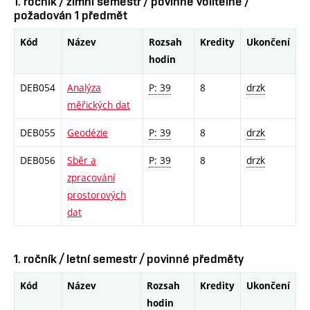
1. ročník / zimní semestr / povinně volitelné /
požadován 1 předmět
Kód
Název
Rozsah
Kredity
Ukončení
hodin
DEB054
Analýza
P: 39
8
drzk
měřických dat
DEB055
Geodézie
P: 39
8
drzk
DEB056
Sběr a
P: 39
8
drzk
zpracování
prostorových
dat
1. ročník / letní semestr / povinné předměty
Kód
Název
Rozsah
Kredity
Ukončení
hodin