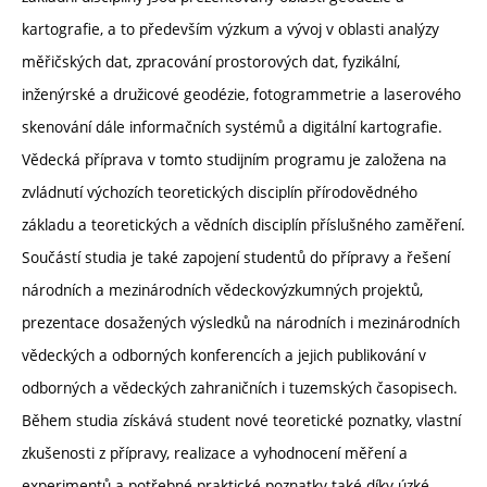
kartografie, a to především výzkum a vývoj v oblasti analýzy
měřičských dat, zpracování prostorových dat, fyzikální,
inženýrské a družicové geodézie, fotogrammetrie a laserového
skenování dále informačních systémů a digitální kartografie.
Vědecká příprava v tomto studijním programu je založena na
zvládnutí výchozích teoretických disciplín přírodovědného
základu a teoretických a vědních disciplín příslušného zaměření.
Součástí studia je také zapojení studentů do přípravy a řešení
národních a mezinárodních vědeckovýzkumných projektů,
prezentace dosažených výsledků na národních i mezinárodních
vědeckých a odborných konferencích a jejich publikování v
odborných a vědeckých zahraničních i tuzemských časopisech.
Během studia získává student nové teoretické poznatky, vlastní
zkušenosti z přípravy, realizace a vyhodnocení měření a
experimentů a potřebné praktické poznatky také díky úzké