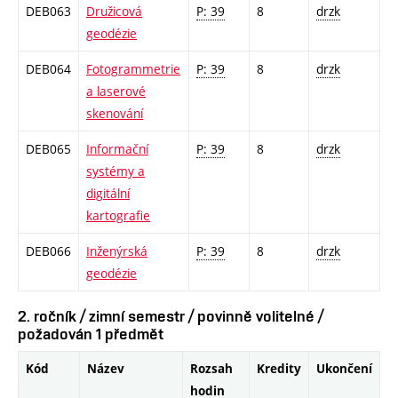
DEB063
Družicová
P: 39
8
drzk
geodézie
DEB064
Fotogrammetrie
P: 39
8
drzk
a laserové
skenování
DEB065
Informační
P: 39
8
drzk
systémy a
digitální
kartografie
DEB066
Inženýrská
P: 39
8
drzk
geodézie
2. ročník / zimní semestr / povinně volitelné /
požadován 1 předmět
Kód
Název
Rozsah
Kredity
Ukončení
hodin