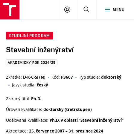
FAST
PŘIHLÁSIT
HLEDAT
MENU
VUT
SE
Brno
STUDIJNÍ PROGRAM
Stavební inženýrství
AKADEMICKÝ ROK 2024/25
Zkratka:
Kód:
Typ studia:
D-K-C-SI (N)
P3607
doktorský
Jazyk studia:
český
Získaný titul:
Ph.D.
Úroveň kvalifikace:
doktorský (třetí stupeň)
Udělovaná kvalifikace:
Ph.D. v oblasti "Stavební inženýrství"
Akreditace:
25. července 2007
–
31. prosince 2024