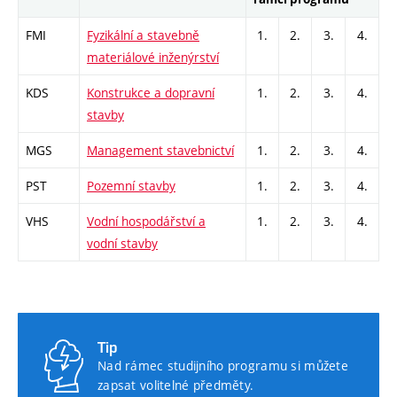
FMI
Fyzikální a stavebně
1.
2.
3.
4.
materiálové inženýrství
KDS
Konstrukce a dopravní
1.
2.
3.
4.
stavby
MGS
Management stavebnictví
1.
2.
3.
4.
PST
Pozemní stavby
1.
2.
3.
4.
VHS
Vodní hospodářství a
1.
2.
3.
4.
vodní stavby
Tip
Nad rámec studijního programu si můžete
zapsat volitelné předměty.