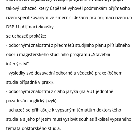
takový uchazeč, který úspěšně vyhověl podmínkám přijímacího
řízení specifikovaným ve směrnici děkana pro přijímací řízení do
DSP. U přijímací zkoušky
se uchazeč prokáže:
· odbornými znalostmi z předmětů studijního plánu příslušného
oboru magisterského studijního programu „Stavební
inženýrství“,
· výsledky své dosavadní odborné a vědecké praxe (během
studia případně v praxi),
· odbornými znalostmi z cizího jazyka (na VUT jednotně
požadován anglický jazyk).
· uchazeč se přihlašuje k vypsaným tématům doktorského
studia a s jeho přijetím musí vyslovit souhlas školitel vypsaného
témata doktorského studia.