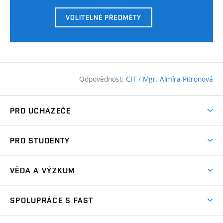
VOLITELNÉ PŘEDMĚTY
Odpovědnost:
CIT
/
Mgr. Almíra Pitronová
PRO UCHAZEČE
Pojďte na FAST
PRO STUDENTY
Nabídka programů
Časový plán studia
Přijímačky
VĚDA A VÝZKUM
Studijní programy
Zápisy
Úspěchy
Předměty
SPOLUPRÁCE S FAST
(externí
Ambasadoři pro prváky
Licence a patenty
odkaz)
FAQ
Studium MSc.
Firemní spolupráce