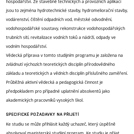
hospodářství. Ze stavebně technických a provozních aplikací
jsou to zejména hydrotechnické stavby, hydromeliorační stavby,
vodárenství, čištění odpadních vod, městské odvodnění,
vodohospodářské soustavy, rekonstrukce vodohospodářských
trubních sítí, revitalizace vodních toků a nádrží, odpady ve
vodním hospodářství.
Vědecká příprava v tomto studijním programu je založena na
zvládnutí výchozích teoretických disciplín přírodovědného
základu a teoretických a vědních disciplín příslušného zaměření.
Průběžná aktivní vědecká a pedagogická činnost je
předpokladem pro případné uplatnění absolventů jako
akademických pracovníků vysokých škol.
SPECIFICKÉ POŽADAVKY NA PŘIJETÍ
Ke studiu se může přihlásit každý uchazeč, který úspěšně
absolvoval magisterský studijní program. Ke studiu je přijat