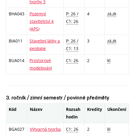
tvorby 3
BHA043
Pozemní
P: 26 /
4
zá,zk
stavitelství 4
C1: 26
(APS)
BIA011
Stavební látky a
P: 26 /
3
zá,zk
geologie
C1: 13
BUA014
Prostorové
C1: 26
2
kl
modelování
3. ročník / zimní semestr / povinné předměty
Kód
Název
Rozsah
Kredity
Ukončení
hodin
BGA027
Výtvarná tvorba
C1: 26
2
kl