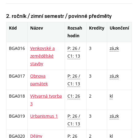
2. ročník / zimní semestr / povinné předměty
Kód
Název
Rozsah
Kredity
Ukončení
hodin
BGA016
Venkovské a
P: 26 /
3
zá,zk
zemědělské
C1: 13
stavby
BGA017
Obnova
P: 26 /
3
zá,zk
památek
C1: 13
BGA018
Výtvarná tvorba
C1: 26
2
kl
3
BGA019
Urbanismus 1
P: 26 /
3
zá,zk
C1: 13
BGA020
Dějiny
P: 26
2
kl