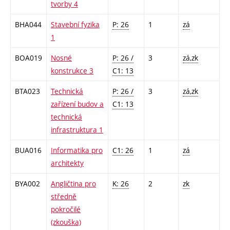
tvorby 4
BHA044
Stavební fyzika
P: 26
1
zá
1
BOA019
Nosné
P: 26 /
3
zá,zk
konstrukce 3
C1: 13
BTA023
Technická
P: 26 /
3
zá,zk
zařízení budov a
C1: 13
technická
infrastruktura 1
BUA016
Informatika pro
C1: 26
1
zá
architekty
BYA002
Angličtina pro
K: 26
2
zk
středně
pokročilé
(zkouška)