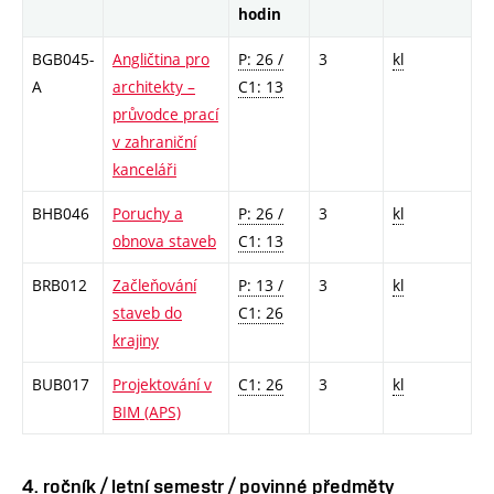
hodin
BGB045-
Angličtina pro
P: 26 /
3
kl
A
architekty –
C1: 13
průvodce prací
v zahraniční
kanceláři
BHB046
Poruchy a
P: 26 /
3
kl
obnova staveb
C1: 13
BRB012
Začleňování
P: 13 /
3
kl
staveb do
C1: 26
krajiny
BUB017
Projektování v
C1: 26
3
kl
BIM (APS)
4. ročník / letní semestr / povinné předměty