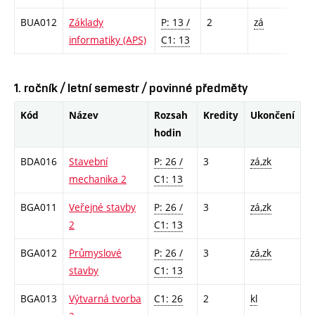
BUA012
Základy
P: 13 /
2
zá
informatiky (APS)
C1: 13
1. ročník / letní semestr / povinné předměty
Kód
Název
Rozsah
Kredity
Ukončení
hodin
BDA016
Stavební
P: 26 /
3
zá,zk
mechanika 2
C1: 13
BGA011
Veřejné stavby
P: 26 /
3
zá,zk
2
C1: 13
BGA012
Průmyslové
P: 26 /
3
zá,zk
stavby
C1: 13
BGA013
Výtvarná tvorba
C1: 26
2
kl