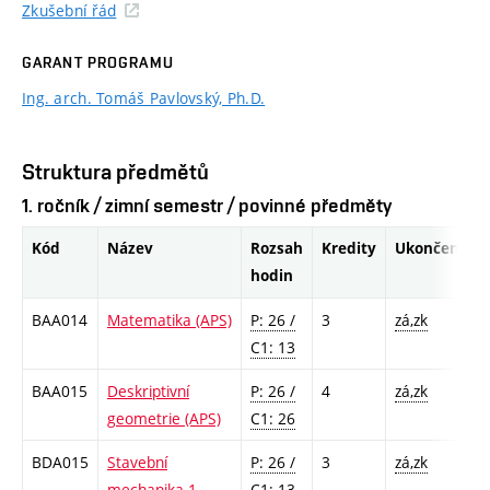
Zkušební řád
GARANT PROGRAMU
Ing. arch. Tomáš Pavlovský, Ph.D.
Struktura předmětů
1. ročník / zimní semestr / povinné předměty
Kód
Název
Rozsah
Kredity
Ukončení
hodin
BAA014
Matematika (APS)
P: 26 /
3
zá,zk
C1: 13
BAA015
Deskriptivní
P: 26 /
4
zá,zk
geometrie (APS)
C1: 26
BDA015
Stavební
P: 26 /
3
zá,zk
mechanika 1
C1: 13