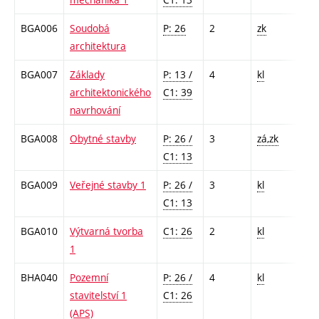
BGA006
Soudobá
P: 26
2
zk
architektura
BGA007
Základy
P: 13 /
4
kl
architektonického
C1: 39
navrhování
BGA008
Obytné stavby
P: 26 /
3
zá,zk
C1: 13
BGA009
Veřejné stavby 1
P: 26 /
3
kl
C1: 13
BGA010
Výtvarná tvorba
C1: 26
2
kl
1
BHA040
Pozemní
P: 26 /
4
kl
stavitelství 1
C1: 26
(APS)