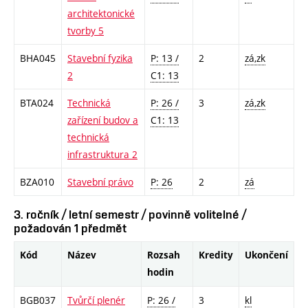
architektonické
tvorby 5
BHA045
Stavební fyzika
P: 13 /
2
zá,zk
2
C1: 13
BTA024
Technická
P: 26 /
3
zá,zk
zařízení budov a
C1: 13
technická
infrastruktura 2
BZA010
Stavební právo
P: 26
2
zá
3. ročník / letní semestr / povinně volitelné /
požadován 1 předmět
Kód
Název
Rozsah
Kredity
Ukončení
hodin
BGB037
Tvůrčí plenér
P: 26 /
3
kl