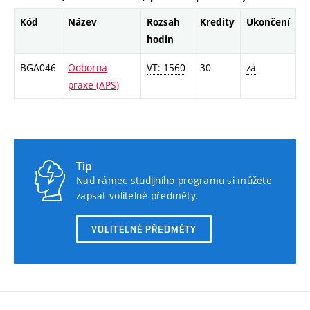
Kód
Název
Rozsah
Kredity
Ukončení
hodin
BGA046
Odborná
VT: 1560
30
zá
praxe (APS)
Tip
Nad rámec studijního programu si můžete
zapsat volitelné předměty.
VOLITELNÉ PŘEDMĚTY