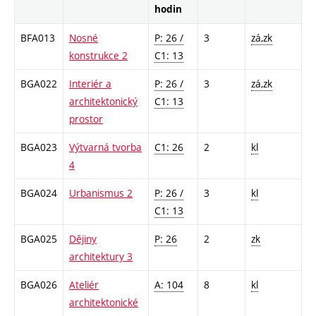
hodin
BFA013
Nosné
P: 26 /
3
zá,zk
konstrukce 2
C1: 13
BGA022
Interiér a
P: 26 /
3
zá,zk
architektonický
C1: 13
prostor
BGA023
Výtvarná tvorba
C1: 26
2
kl
4
BGA024
Urbanismus 2
P: 26 /
3
kl
C1: 13
BGA025
Dějiny
P: 26
2
zk
architektury 3
BGA026
Ateliér
A: 104
8
kl
architektonické