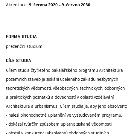
Akreditace:
9. června 2020
–
9. června 2030
FORMA STUDIA
prezenční studium
CÍLE STUDIA
Cílem studia čtyřletého bakalářského programu Architektura
pozemních staveb je získání uceleného základu nezbytných
teoretických vědomostí, všeobecných, technických, odborných
a praktických poznatků a dovedností v oblasti vzdělávání
Architektura a urbanismus. Cílem studia je, aby jeho absolvent:
- nalezl plnohodnotné uplatnění ve vystudovaném programu,
- dokázal tvůrčím způsobem uplatnit získané vědomosti,
- obstál v konkurenci absolventů obdobných studijních