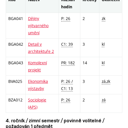
hodin
BGA041
Dějiny
P: 26
2
zk
výtvarného
umění
BGA042
Detail v
C1: 39
3
kl
architektuře 2
BGA043
Komplexní
PR: 182
14
kl
projekt
BVA025
Ekonomika
P: 26 /
3
zá,zk
výstavby
C1: 13
BZA012
Sociologie
P: 26
2
zá
(APS)
4. ročník / zimní semestr / povinně volitelné /
požadován 1 předmět