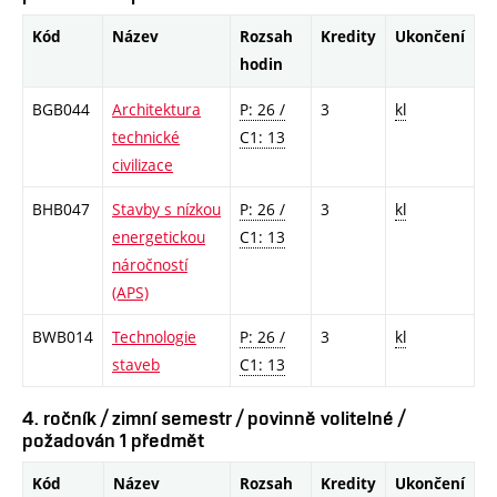
Kód
Název
Rozsah
Kredity
Ukončení
hodin
BGB044
Architektura
P: 26 /
3
kl
technické
C1: 13
civilizace
BHB047
Stavby s nízkou
P: 26 /
3
kl
energetickou
C1: 13
náročností
(APS)
BWB014
Technologie
P: 26 /
3
kl
staveb
C1: 13
4. ročník / zimní semestr / povinně volitelné /
požadován 1 předmět
Kód
Název
Rozsah
Kredity
Ukončení