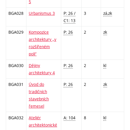
5
BGA028
Urbanismus 3
P: 26 /
3
zá,zk
C1: 13
BGA029
Kompozice
P: 26
2
zk
architektury „v
rozšířeném
poli”
BGA030
Dějiny
P: 26
2
kl
architektury 4
BGA031
Úvod do
P: 26
2
zk
tradičních
stavebních
řemesel
BGA032
Ateliér
A: 104
8
kl
architektonické