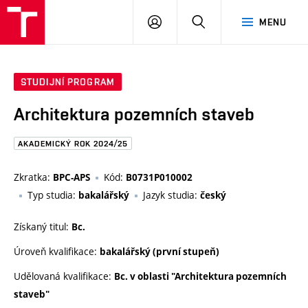
FAST
PŘIHLÁSIT
HLEDAT
MENU
VUT
SE
Brno
STUDIJNÍ PROGRAM
Architektura pozemních staveb
AKADEMICKÝ ROK 2024/25
Zkratka:
Kód:
BPC-APS
B0731P010002
Typ studia:
Jazyk studia:
bakalářský
český
Získaný titul:
Bc.
Úroveň kvalifikace:
bakalářský (první stupeň)
Udělovaná kvalifikace:
Bc. v oblasti "Architektura pozemních
staveb"