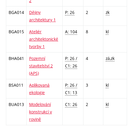
2
BGA014
Dějiny
P: 26
2
zk
architektury 1
BGA015
Ateliér
A: 104
8
kl
architektonické
tvorby 1
BHA041
Pozemní
P: 26 /
4
zá,zk
stavitelství 2
C1: 26
(APS)
BSA011
Aplikovaná
P: 26 /
3
kl
ekologie
C1: 13
BUA013
Modelování
C1: 26
2
kl
konstrukcí v
rovině