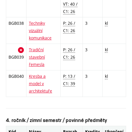
VT: 40 /
C1: 26
BGB038
Techniky
P: 26 /
3
kl
vizuální
C1: 26
komunikace
Tradiční
P: 26 /
3
kl
BGB039
stavební
C1: 26
řemesla
BGB040
Kresba a
P: 13 /
3
kl
model v
C1: 39
architektuře
4. ročník / zimní semestr / povinné předměty
Kód
Název
Rozsah
Kredity
Ukončení