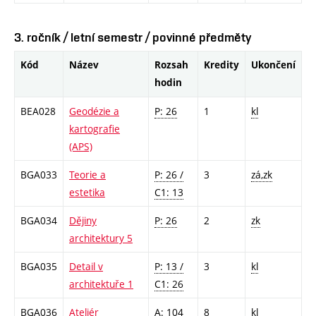
3. ročník / letní semestr / povinné předměty
Kód
Název
Rozsah
Kredity
Ukončení
hodin
BEA028
Geodézie a
P: 26
1
kl
kartografie
(APS)
BGA033
Teorie a
P: 26 /
3
zá,zk
estetika
C1: 13
BGA034
Dějiny
P: 26
2
zk
architektury 5
BGA035
Detail v
P: 13 /
3
kl
architektuře 1
C1: 26
BGA036
Ateliér
A: 104
8
kl