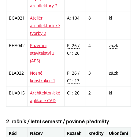
architektury 2
BGA021
Ateliér
A: 104
8
kl
architektonické
tvorby 2
BHA042
Pozemní
P: 26 /
4
zá,zk
stavitelství 3
C1: 26
(APS)
BLA022
Nosné
P: 26 /
3
zá,zk
konstrukce 1
C1: 13
BUA015
Architektonické
C1: 26
2
kl
aplikace CAD
2. ročník / letní semestr / povinné předměty
Kód
Název
Rozsah
Kredity
Ukončení