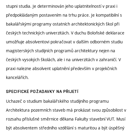
stupni studia. Je determinován jeho uplatnitelností v praxi i
předpokládaným postavením na trhu práce. Je kompatibilní s
bakalářskými programy ostatních architektonických škol při
českých technických univerzitách. V duchu Boloňské deklarace
umožňuje absolventovi pokračovat v dalším odborném studiu
magisterských studijních programů architektury nejen na
českých vysokých školách, ale i na univerzitách v zahraničí. V
praxi nalezne absolvent uplatnění především v projekčních
kancelářích.
SPECIFICKÉ POŽADAVKY NA PŘIJETÍ
Uchazeč o studium bakalářského studijního programu
Architektura pozemních staveb má prokázat svou způsobilost v
rozsahu příslušné směrnice děkana Fakulty stavební VUT. Musí
být absolventem středního vzdělání s maturitou a být úspěšný