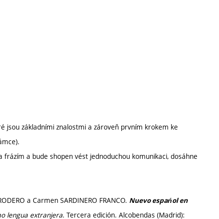
eré jsou základními znalostmi a zároveň prvním krokem ke
rámce).
 frázím a bude shopen vést jednoduchou komunikaci, dosáhne
io RODERO a Carmen SARDINERO FRANCO.
Nuevo espańol en
o lengua extranjera
. Tercera edición. Alcobendas (Madrid):