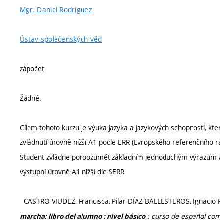
Mgr. Daniel Rodriguez
Ústav společenských věd
zápočet
Žádné.
Cílem tohoto kurzu je výuka jazyka a jazykových schopností, kt
zvládnutí úrovně nižší A1 podle ERR (Evropského referenčního 
Student zvládne poroozumět základním jednoduchým výrazům a
výstupní úrovně A1 nižší dle SERR
CASTRO VIUDEZ, Francisca, Pilar DÍAZ BALLESTEROS, Ignac
: curso de español com
marcha: libro del alumno : nivel básico