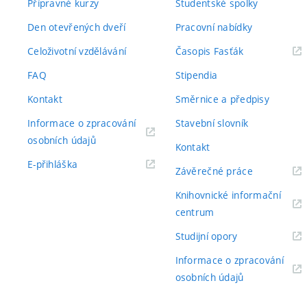
Přípravné kurzy
Studentské spolky
Den otevřených dveří
Pracovní nabídky
(externí
Celoživotní vzdělávání
Časopis Fasťák
odkaz)
FAQ
Stipendia
Kontakt
Směrnice a předpisy
Informace o zpracování
Stavební slovník
(externí
osobních údajů
Kontakt
odkaz)
(externí
E-přihláška
(externí
Závěrečné práce
odkaz)
odkaz)
Knihovnické informační
(externí
centrum
odkaz)
(externí
Studijní opory
odkaz)
Informace o zpracování
(externí
osobních údajů
odkaz)