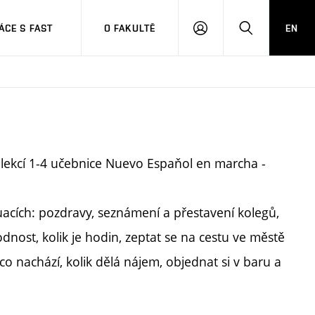
CE S FAST
O FAKULTĚ
EN
PŘIHLÁSIT
HLEDAT
SE
u lekcí 1-4 učebnice Nuevo Espaňol en marcha -
uacích: pozdravy, seznámení a přestavení kolegů,
odnost, kolik je hodin, zeptat se na cestu ve městě
co nachází, kolik dělá nájem, objednat si v baru a