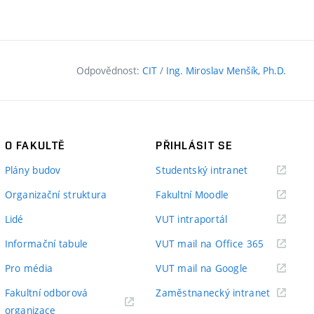
Odpovědnost:
CIT
/
Ing. Miroslav Menšík, Ph.D.
O FAKULTĚ
PŘIHLÁSIT SE
(externí
Plány budov
Studentský intranet
odkaz)
(externí
Organizační struktura
Fakultní Moodle
odkaz)
(externí
Lidé
VUT intraportál
odkaz)
(externí
Informační tabule
VUT mail na Office 365
odkaz)
(externí
Pro média
VUT mail na Google
odkaz)
(externí
Fakultní odborová
Zaměstnanecký intranet
(externí
odkaz)
organizace