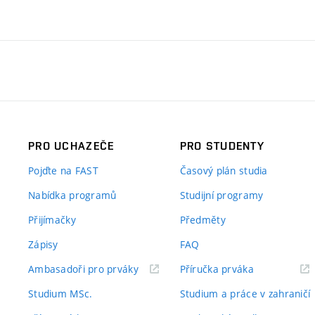
PRO UCHAZEČE
PRO STUDENTY
Pojďte na FAST
Časový plán studia
Nabídka programů
Studijní programy
Přijímačky
Předměty
Zápisy
FAQ
(externí
(externí
Ambasadoři pro prváky
Příručka prváka
odkaz)
odkaz)
Studium MSc.
Studium a práce v zahraničí