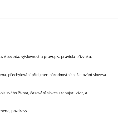
, Abeceda, výslovnost a pravopis, pravidla přízvuku,
ena, přechylování příd.jmen národnostních, časování slovesa
is svého života, časování sloves Trabajar, Vivir, a
ájmena, pozdravy.