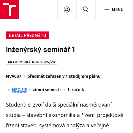
FAST
PŘIHLÁSIT
HLEDAT
MENU
VUT
SE
Brno
DETAIL PŘEDMĚTU
Inženýrský seminář 1
AKADEMICKÝ ROK 2025/26
NVA037
předmět zařazen v 1 studijním plánu
NPC-SIE
zimní semestr
1. ročník
Studenti si zvolí další speciální nasměrování
studia – stavební ekonomika a řízení, projektové
řízení staveb, systémová analýza a veřejné