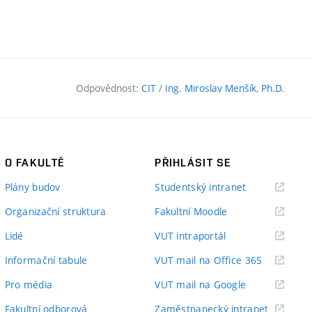
Odpovědnost:
CIT
/
Ing. Miroslav Menšík, Ph.D.
O FAKULTĚ
PŘIHLÁSIT SE
(externí
Plány budov
Studentský intranet
odkaz)
(externí
Organizační struktura
Fakultní Moodle
odkaz)
(externí
Lidé
VUT intraportál
odkaz)
(externí
Informační tabule
VUT mail na Office 365
odkaz)
(externí
Pro média
VUT mail na Google
odkaz)
(externí
Fakultní odborová
Zaměstnanecký intranet