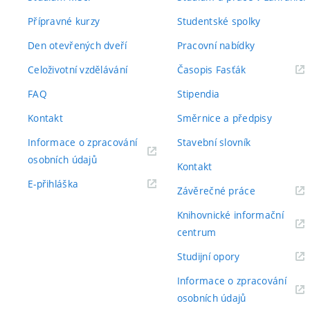
Přípravné kurzy
Studentské spolky
Den otevřených dveří
Pracovní nabídky
(externí
Celoživotní vzdělávání
Časopis Fasťák
odkaz)
FAQ
Stipendia
Kontakt
Směrnice a předpisy
Informace o zpracování
Stavební slovník
(externí
osobních údajů
Kontakt
odkaz)
(externí
E-přihláška
(externí
Závěrečné práce
odkaz)
odkaz)
Knihovnické informační
(externí
centrum
odkaz)
(externí
Studijní opory
odkaz)
Informace o zpracování
(externí
osobních údajů