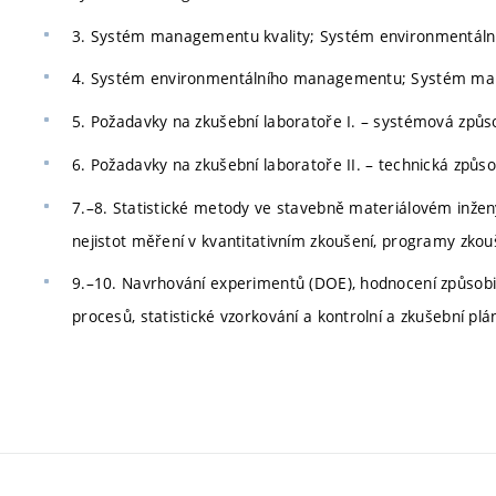
3. Systém managementu kvality; Systém environmentál
4. Systém environmentálního managementu; Systém m
5. Požadavky na zkušební laboratoře I. – systémová způso
6. Požadavky na zkušební laboratoře II. – technická způso
7.–8. Statistické metody ve stavebně materiálovém inženýr
nejistot měření v kvantitativním zkoušení, programy zkouš
9.–10. Navrhování experimentů (DOE), hodnocení způsobilo
procesů, statistické vzorkování a kontrolní a zkušební plá