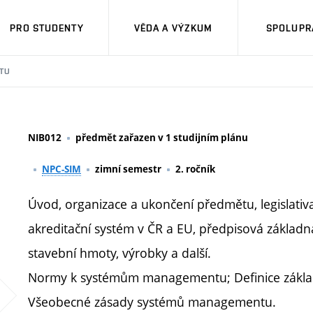
PRO STUDENTY
VĚDA A VÝZKUM
SPOLUPRÁ
TU
NIB012
předmět zařazen v 1 studijním plánu
NPC-SIM
zimní semestr
2. ročník
Úvod, organizace a ukončení předmětu, legislativ
akreditační systém v ČR a EU, předpisová základ
stavební hmoty, výrobky a další.
Normy k systémům managementu; Definice zákl
Všeobecné zásady systémů managementu.