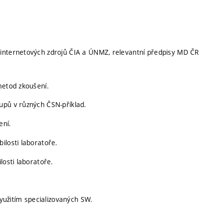
 internetových zdrojů ČIA a ÚNMZ, relevantní předpisy MD ČR
metod zkoušení.
upů v různých ČSN-příklad.
ení.
ilosti laboratoře.
losti laboratoře.
využitím specializovaných SW.