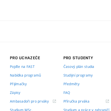
PRO UCHAZEČE
PRO STUDENTY
Pojďte na FAST
Časový plán studia
Nabídka programů
Studijní programy
Přijímačky
Předměty
Zápisy
FAQ
(externí
(externí
Ambasadoři pro prváky
Příručka prváka
odkaz)
odkaz)
Studium MSc.
Studium a práce v zahraničí