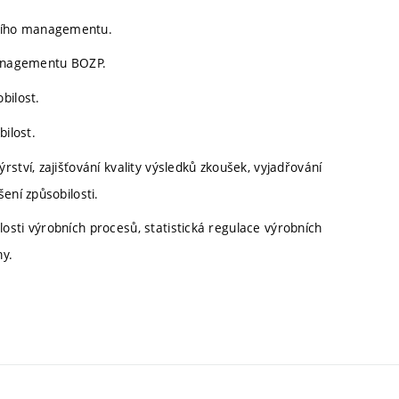
ního managementu.
anagementu BOZP.
bilost.
bilost.
ství, zajišťování kvality výsledků zkoušek, vyjadřování
ení způsobilosti.
sti výrobních procesů, statistická regulace výrobních
ny.