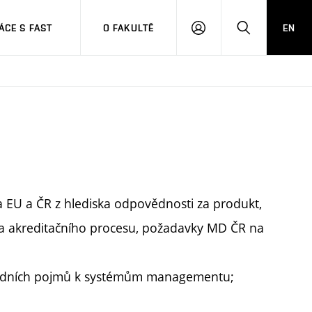
CE S FAST
O FAKULTĚ
EN
PŘIHLÁSIT
HLEDAT
SE
a EU a ČR z hlediska odpovědnosti za produkt,
na akreditačního procesu, požadavky MD ČR na
adních pojmů k systémům managementu;