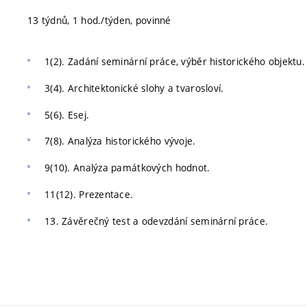
13 týdnů, 1 hod./týden, povinné
1(2). Zadání seminární práce, výběr historického objektu.
3(4). Architektonické slohy a tvarosloví.
5(6). Esej.
7(8). Analýza historického vývoje.
9(10). Analýza památkových hodnot.
11(12). Prezentace.
13. Závěrečný test a odevzdání seminární práce.