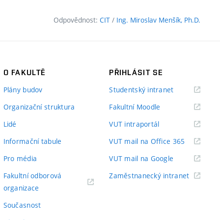
Odpovědnost:
CIT
/
Ing. Miroslav Menšík, Ph.D.
O FAKULTĚ
PŘIHLÁSIT SE
(externí
Plány budov
Studentský intranet
odkaz)
(externí
Organizační struktura
Fakultní Moodle
odkaz)
(externí
Lidé
VUT intraportál
odkaz)
(externí
Informační tabule
VUT mail na Office 365
odkaz)
(externí
Pro média
VUT mail na Google
odkaz)
(externí
Fakultní odborová
Zaměstnanecký intranet
(externí
odkaz)
organizace
odkaz)
Současnost