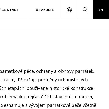
CE S FAST
O FAKULTĚ
EN
PŘIHLÁSIT
HLEDAT
SE
 památkové péče, ochrany a obnovy památek,
a krajiny. Přibližuje proměny urbanistických
ých etapách, používané historické konstrukce,
problematiku nejčastějších stavebních poruch,
 Seznamuje s vývojem památkové péče včetně