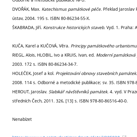
DVOŘÁK, Max.
Katechismus památkové péče.
Překlad Jaroslav P
ústav, 2004. 195 s. ISBN 80-86234-55-X.
ŠKABRADA, Jiří.
Konstrukce historických staveb.
Vyd. 1. Praha: 
KUČA, Karel a KUČOVÁ, Věra.
Principy památkového urbanismu
RIEGL, Alois, HLOBIL, Ivo a KRUIS, Ivan, ed.
Moderní památková 
2003. 172 s. ISBN 80-86234-34-7.
HOLEČEK, Josef a kol.
Projektování obnovy stavebních památek
2008. 114 s. Odborné a metodické publikace; sv. 35. ISBN 978-
HEROUT, Jaroslav.
Slabikář návštěvníků památek.
4. vyd. V Pra
středních Čech, 2011. 326, [13] s. ISBN 978-80-86516-40-0.
Nenabízet