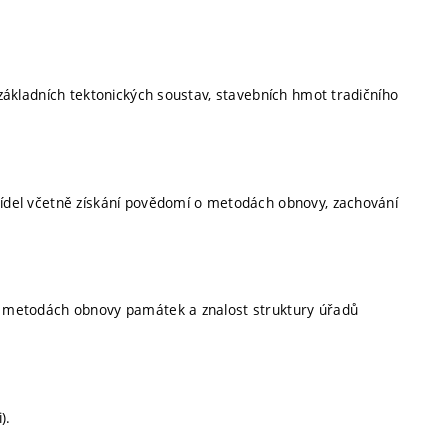
ů základních tektonických soustav, stavebních hmot tradičního
 sídel včetně získání povědomí o metodách obnovy, zachování
 a metodách obnovy památek a znalost struktury úřadů
).