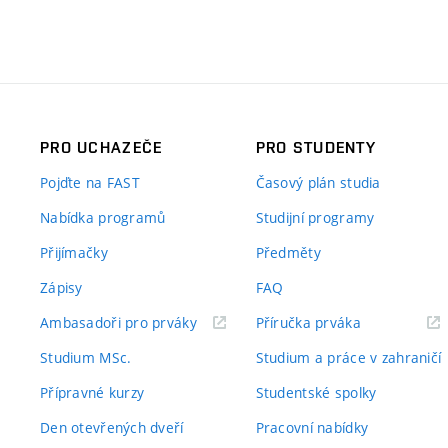
PRO UCHAZEČE
PRO STUDENTY
Pojďte na FAST
Časový plán studia
Nabídka programů
Studijní programy
Přijímačky
Předměty
Zápisy
FAQ
(externí
(externí
Ambasadoři pro prváky
Příručka prváka
odkaz)
odkaz)
Studium MSc.
Studium a práce v zahraničí
Přípravné kurzy
Studentské spolky
Den otevřených dveří
Pracovní nabídky