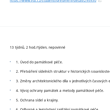
https://www.vut.cz/studenti/predmety/detail/295930
13 týdnů, 2 hod./týden, nepovinné
1. Úvod do památkové péče.
2. Přetváření sídelních struktur v historických souvisloste
3. Změny architektonického díla v jednotlivých časových 
4. Vývoj ochrany památek a metody památkové péče.
5. Ochrana sídel a krajiny.
6. Odborné a legislativní zajištění památkové péče.