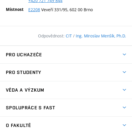
+420
721
749
844
Místnost
E2208
Veveří 331/95, 602 00 Brno
Odpovědnost:
CIT
/
Ing. Miroslav Menšík, Ph.D.
PRO UCHAZEČE
Pojďte na FAST
PRO STUDENTY
Nabídka programů
Časový plán studia
Přijímačky
VĚDA A VÝZKUM
Studijní programy
Zápisy
Úspěchy
Předměty
SPOLUPRÁCE S FAST
(externí
Ambasadoři pro prváky
Licence a patenty
odkaz)
FAQ
Studium MSc.
Firemní spolupráce
Centra výzkumu
O FAKULTĚ
(externí
Příručka prváka
Přípravné kurzy
Zahraniční spolupráce