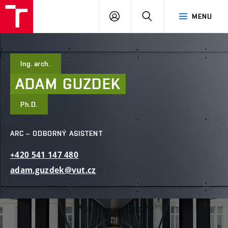
FAST
PŘIHLÁSIT
HLEDAT
MENU
VUT
SE
Brno
Ing. arch.
ADAM
GUZDEK
Ph.D.
ARC – ODBORNÝ ASISTENT
+420
541
147
480
adam.guzdek@vut.cz