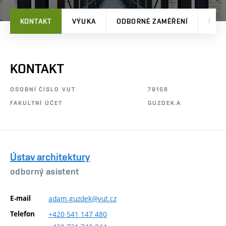
KONTAKT
VÝUKA
ODBORNÉ ZAMĚŘENÍ
PRO
KONTAKT
OSOBNÍ ČÍSLO VUT
79158
FAKULTNÍ ÚČET
GUZDEK.A
Ústav architektury
odborný asistent
E-mail
adam.guzdek@vut.cz
Telefon
+420
541
147
480