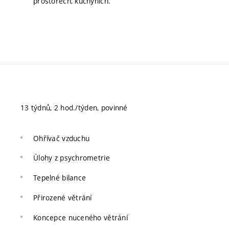
prostorech, kuchyních.
13 týdnů, 2 hod./týden, povinné
Ohřívač vzduchu
Úlohy z psychrometrie
Tepelné bilance
Přirozené větrání
Koncepce nuceného větrání