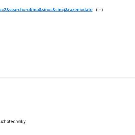
(cs)
y?a=2&search=rubina&sin=c&sin=j&razeni=date
uchotechniky.