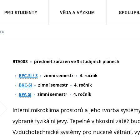
PRO STUDENTY
VĚDA A VÝZKUM
SPOLUPRÁ
TU
BTA003
předmět zařazen ve 3 studijních plánech
BPC-SI / S
zimní semestr
4. ročník
BKC-SI
zimní semestr
4. ročník
BPA-SI
zimní semestr
4. ročník
Interní mikroklima prostorů a jeho tvorba systém
vybrané fyzikální jevy. Tepelně vlhkostní zátěž bu
Vzduchotechnické systémy pro nucené větrání, vytá