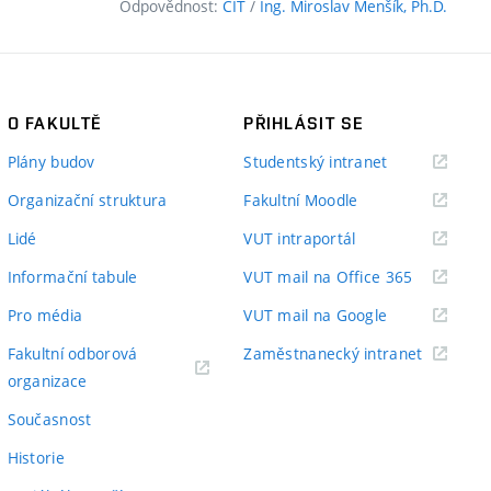
Odpovědnost:
CIT
/
Ing. Miroslav Menšík, Ph.D.
O FAKULTĚ
PŘIHLÁSIT SE
(externí
Plány budov
Studentský intranet
odkaz)
(externí
Organizační struktura
Fakultní Moodle
odkaz)
(externí
Lidé
VUT intraportál
odkaz)
(externí
Informační tabule
VUT mail na Office 365
odkaz)
(externí
Pro média
VUT mail na Google
odkaz)
(externí
Fakultní odborová
Zaměstnanecký intranet
(externí
odkaz)
organizace
odkaz)
Současnost
Historie