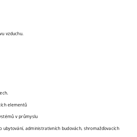
vu vzduchu.
ech.
cích elementů
systémů v průmyslu
o ubytování, administrativních budovách, shromažďovacích