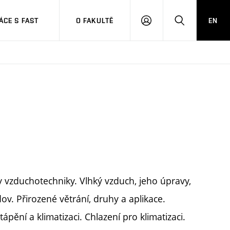
CE S FAST
O FAKULTĚ
EN
PŘIHLÁSIT
HLEDAT
SE
y vzduchotechniky. Vlhký vzduch, jeho úpravy,
dov. Přirozené větrání, druhy a aplikace.
pění a klimatizaci. Chlazení pro klimatizaci.