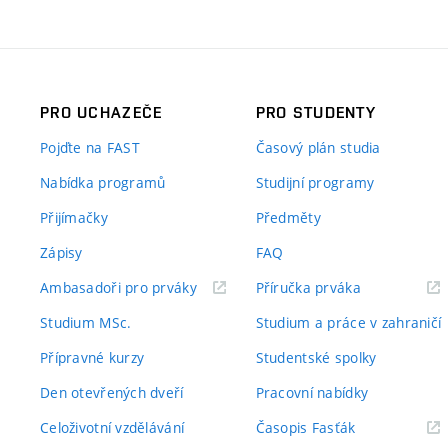
PRO UCHAZEČE
PRO STUDENTY
Pojďte na FAST
Časový plán studia
Nabídka programů
Studijní programy
Přijímačky
Předměty
Zápisy
FAQ
(externí
(externí
Ambasadoři pro prváky
Příručka prváka
odkaz)
odkaz)
Studium MSc.
Studium a práce v zahraničí
Přípravné kurzy
Studentské spolky
Den otevřených dveří
Pracovní nabídky
(externí
Celoživotní vzdělávání
Časopis Fasťák