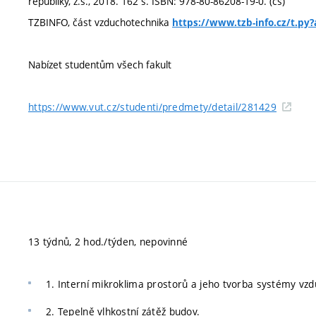
republiky, z.s., 2018. 162 s. ISBN: 978-80-86208-19-0. (cs)
TZBINFO, část vzduchotechnika
https://www.tzb-info.cz/t.p
Nabízet studentům všech fakult
https://www.vut.cz/studenti/predmety/detail/281429
13 týdnů, 2 hod./týden, nepovinné
1. Interní mikroklima prostorů a jeho tvorba systémy vzd
2. Tepelně vlhkostní zátěž budov.