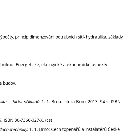
počty, princip dimenzování potrubních sítí- hydraulika, základy
chnikou. Energetické, ekologické a ekonomické aspekty
ce budov.
ika - sbírka příkladů.
1. 1. Brno: Litera Brno, 2013. 94 s. ISBN:
5. ISBN 80-7366-027-X. (cs)
zduchotechniky.
1. 1. Brno: Cech topenářů a instalatérů České