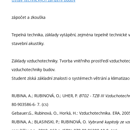
zápočet a zkouška
Tepelná technika, základy vytápění, zejména tepelně technické vý
stavební akustiky.
Základy vzduchotechniky. Tvorba vnitřního prostředí vzduchote
vzduchotechniky budov.
Student získá základní znalosti o systémech větrání a klimatiza
RUBINA, A.; RUBINOVÁ, O.; UHER, P.
BT02 - TZB III Vzduchotechn
80-903586-6- 7. (cs)
Gebauer,G., Rubinová, O., Horká, H.: Vzduchotechnika. ERA, 200
RUBINA, A.; BLASINSKI, P.; RUBINOVÁ, O.
Vybrané kapitoly ze v