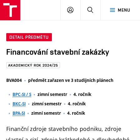
FAST
PŘIHLÁSIT
HLEDAT
MENU
VUT
SE
Brno
DETAIL PŘEDMĚTU
Financování stavební zakázky
AKADEMICKÝ ROK 2024/25
BVA004
předmět zařazen ve 3 studijních plánech
BPC-SI / S
zimní semestr
4. ročník
BKC-SI
zimní semestr
4. ročník
BPA-SI
zimní semestr
4. ročník
Finanční zdroje stavebního podniku, zdroje
vlastní a cizí, zdroje krátkodobé a dlouhodobé.