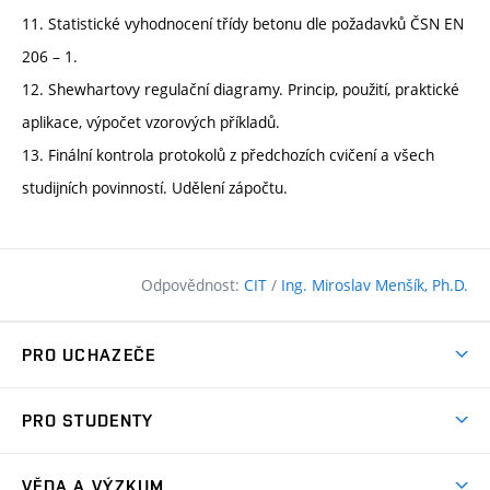
11. Statistické vyhodnocení třídy betonu dle požadavků ČSN EN
206 – 1.
12. Shewhartovy regulační diagramy. Princip, použití, praktické
aplikace, výpočet vzorových příkladů.
13. Finální kontrola protokolů z předchozích cvičení a všech
studijních povinností. Udělení zápočtu.
Odpovědnost:
CIT
/
Ing. Miroslav Menšík, Ph.D.
PRO UCHAZEČE
Pojďte na FAST
PRO STUDENTY
Nabídka programů
Časový plán studia
Přijímačky
VĚDA A VÝZKUM