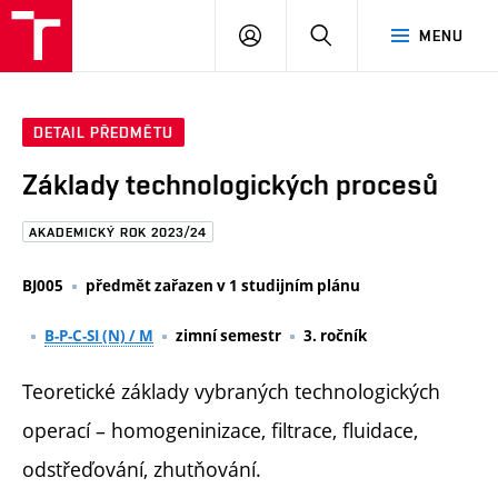
FAST
PŘIHLÁSIT
HLEDAT
MENU
VUT
SE
Brno
DETAIL PŘEDMĚTU
Základy technologických procesů
AKADEMICKÝ ROK 2023/24
BJ005
předmět zařazen v 1 studijním plánu
B-P-C-SI (N) / M
zimní semestr
3. ročník
Teoretické základy vybraných technologických
operací – homogeninizace, filtrace, fluidace,
odstřeďování, zhutňování.