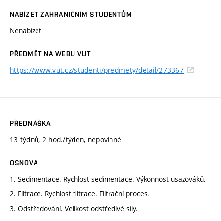
NABÍZET ZAHRANIČNÍM STUDENTŮM
Nenabízet
PŘEDMĚT NA WEBU VUT
https://www.vut.cz/studenti/predmety/detail/273367
PŘEDNÁŠKA
13 týdnů, 2 hod./týden, nepovinné
OSNOVA
1. Sedimentace. Rychlost sedimentace. Výkonnost usazováků.
2. Filtrace. Rychlost filtrace. Filtrační proces.
3. Odstřeďování. Velikost odstředivé síly.