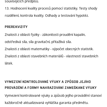
souvisejících předpisů.
13. Hodnocení kvality procesů pomocí statistiky. Testy shody
rozdělení, kontrola kvality. Odhady a testování hypotéz.
PREREKVIZITY
Znalosti z oblasti fyziky - zákonitosti proudění kapalin,
odstředivá síla, síla gravitační, přitažlivá síla.
Znalosti z oblasti matematiky - výpočet obecných statistik.
Znalosti z oblasti stavebních materiálů - vlastností stavebních
látek.
VYMEZENÍ KONTROLOVANÉ VÝUKY A ZPŮSOB JEJÍHO
PROVÁDĚNÍ A FORMY NAHRAZOVÁNÍ ZAMEŠKANÉ VÝUKY
Vymezení kontrolované výuky a způsob jejího provádění stanoví
každoročně aktualizovaná vyhláška garanta předmětu.