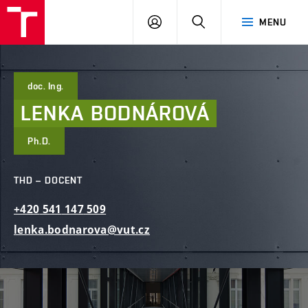
FAST
PŘIHLÁSIT
HLEDAT
MENU
VUT
SE
Brno
doc. Ing.
LENKA
BODNÁROVÁ
Ph.D.
THD – DOCENT
+420
541
147
509
lenka.bodnarova@vut.cz