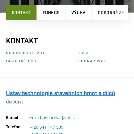
KONTAKT
FUNKCE
VÝUKA
ODBORNÉ ZAMĚŘ
KONTAKT
OSOBNÍ ČÍSLO VUT
2383
FAKULTNÍ ÚČET
BODNAROVA.L
Ústav technologie stavebních hmot a dílců
docent
E-mail
lenka.bodnarova@vut.cz
Telefon
+420
541
147
509