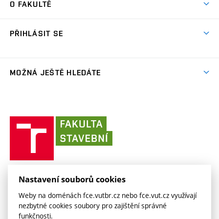
Centra výzkumu
O FAKULTĚ
(externí
Příručka prváka
Přípravné kurzy
Zahraniční spolupráce
odkaz)
Oblasti výzkumu
Studium a práce v zahraničí
Plány budov
Den otevřených dveří
Spolupráce se školami
PŘIHLÁSIT SE
Projekty
Studentské spolky
Organizační struktura
Celoživotní vzdělávání
Služby fakulty
Projekty ze strukturálních fondů
(externí
Studentský intranet
Pracovní nabídky
Lidé
FAQ
Absolventi
odkaz)
Výsledky
(externí
Fakultní Moodle
MOŽNÁ JEŠTĚ HLEDÁTE
(externí
Časopis Fasťák
Informační tabule
Kontakt
odkaz)
odkaz)
(externí
VUT intraportál
Stipendia
Pro média
Centrum AdMaS
(externí
Informace o zpracování osobních údajů
odkaz)
(externí
(externí
VUT mail na Office 365
odkaz)
Směrnice a předpisy
(externí
Fakultní odborová organizace
(externí
E-přihláška
odkaz)
odkaz)
(externí
odkaz)
Fakulta
VUT mail na Google
odkaz)
Stavební slovník
Současnost
VUT
odkaz)
stavební
(externí
Zaměstnanecký intranet
Kontakt
Historie
(externí
VUT
odkaz)
odkaz)
(externí
v
Závěrečné práce
Sociální bezpečí
odkaz)
Brně
Koleje a menzy
(externí
Knihovnické informační centrum
FAKULTA STAVEBNÍ VUT V BRNĚ
Kontakt
Nastavení souborů cookies
(externí
odkaz)
Veveří 331/95
www.fce.vutbr.cz
(externí
Studijní opory
Weby na doménách fce.vutbr.cz nebo fce.vut.cz využívají
odkaz)
602 00 Brno
info@fce.vutbr.cz
odkaz)
nezbytné cookies soubory pro zajištění správné
(externí
Informace o zpracování osobních údajů
CESA
funkčnosti.