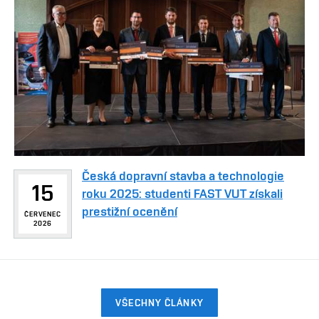
Česká dopravní stavba a technologie
15
roku 2025: studenti FAST VUT získali
prestižní ocenění
ČERVENEC
2026
VŠECHNY ČLÁNKY