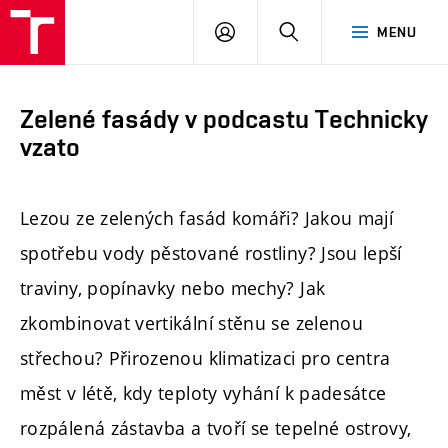
FAST
PŘIHLÁSIT
HLEDAT
MENU
VUT
SE
Brno
Zelené fasády v podcastu Technicky
vzato
Lezou ze zelených fasád komáři? Jakou mají
spotřebu vody pěstované rostliny? Jsou lepší
traviny, popínavky nebo mechy? Jak
zkombinovat vertikální stěnu se zelenou
střechou? Přirozenou klimatizaci pro centra
měst v létě, kdy teploty vyhání k padesátce
rozpálená zástavba a tvoří se tepelné ostrovy,