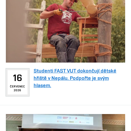
Studenti FAST VUT dokončují dětské
16
hřiště v Nepálu. Podpořte je svým
hlasem.
ČERVENEC
2026