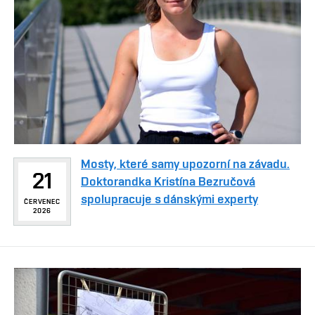
Mosty, které samy upozorní na závadu.
21
Doktorandka Kristína Bezručová
spolupracuje s dánskými experty
ČERVENEC
2026