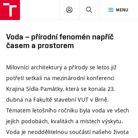
FAST
PŘIHLÁSIT
HLEDAT
MENU
VUT
SE
Brno
Voda – přírodní fenomén napříč
časem a prostorem
Milovníci architektury a přírody se letos již
potřetí setkali na mezinárodní konferenci
Krajina Sídla Památky, která se konala 23.
dubna na Fakultě stavební VUT v Brně.
Tématem letošního ročníku byla voda ve všech
jejích podobách, kvalitách a místech výskytu.
Voda je neoddělitelnou součástí našeho života