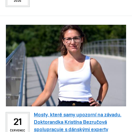
2026
Mosty, které samy upozorní na závadu.
21
Doktorandka Kristína Bezručová
spolupracuje s dánskými experty
ČERVENEC