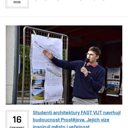
2026
Studenti architektury FAST VUT navrhují
16
budoucnost Prostějova. Jejich vize
inspirují město i veřejnost
ČERVENEC