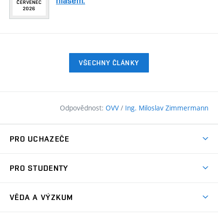
hlasem.
ČERVENEC
2026
VŠECHNY ČLÁNKY
Odpovědnost:
OVV
/
Ing. Miloslav Zimmermann
PRO UCHAZEČE
Pojďte na FAST
PRO STUDENTY
Nabídka programů
Časový plán studia
Přijímačky
VĚDA A VÝZKUM
Studijní programy
Zápisy
Úspěchy