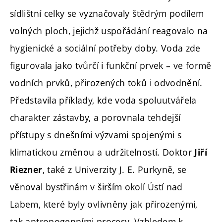
sídlištní celky se vyznačovaly štědrým podílem
volných ploch, jejichž uspořádání reagovalo na
hygienické a sociální potřeby doby. Voda zde
figurovala jako tvůrčí i funkční prvek – ve formě
vodních prvků, přirozených toků i odvodnění.
Představila příklady, kde voda spoluutvářela
charakter zástavby, a porovnala tehdejší
přístupy s dnešními výzvami spojenými s
klimatickou změnou a udržitelností. Doktor
Jiří
, také z Univerzity J. E. Purkyně, se
Riezner
věnoval bystřinám v širším okolí Ústí nad
Labem, které byly ovlivněny jak přirozenými,
tak antropogenními procesy. Vzhledem k