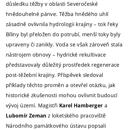
důsledku těžby v oblasti Severočeské
hnědouhelné pánve. Těžba hnědého uhlí
zásadně ovlivnila hydrologii krajiny – tok řeky
Bíliny byl přeložen do potrubí, menší toky byly
upraveny či zanikly. Voda se však zároveň stala
nástrojem obnovy – hydrické rekultivace
představovaly důležitý prostředek regenerace
post-těžební krajiny. Příspěvek sledoval
příklady těchto proměn a otevřel otázku, jak
historické zkušenosti mohou ovlivnit budoucí
vývoj území. Magistři
a
Karel Hamberger
z loketského pracoviště
Lubomír Zeman
Národního památkového ústavu popsali