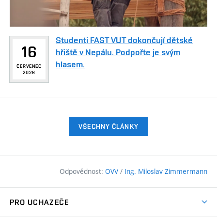
Studenti FAST VUT dokončují dětské
16
hřiště v Nepálu. Podpořte je svým
hlasem.
ČERVENEC
2026
VŠECHNY ČLÁNKY
Odpovědnost:
OVV
/
Ing. Miloslav Zimmermann
PRO UCHAZEČE