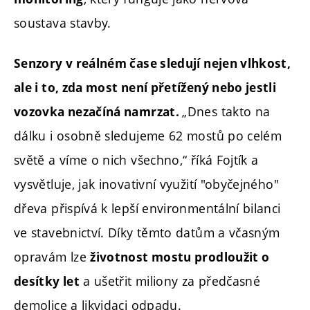
soustava stavby.
Senzory v reálném čase sledují nejen vlhkost,
ale i to, zda most není přetížený nebo jestli
„Dnes takto na
vozovka nezačíná namrzat.
dálku i osobně sledujeme 62 mostů po celém
světě a víme o nich všechno,“ říká Fojtík a
vysvětluje, jak inovativní využití "obyčejného"
dřeva přispívá k lepší environmentální bilanci
ve stavebnictví. Díky těmto datům a včasným
opravám lze
životnost mostu prodloužit o
a ušetřit miliony za předčasné
desítky let
demolice a likvidaci odpadu.