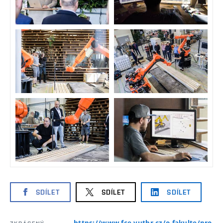
SDÍLET
SDÍLET
SDÍLET
https://www.fce.vutbr.cz/o-fakulte/pro