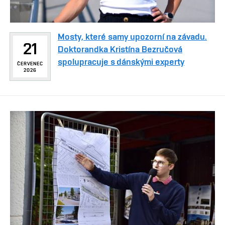
Mosty, které samy upozorní na závadu.
21
Doktorandka Kristína Bezručová
spolupracuje s dánskými experty
ČERVENEC
2026