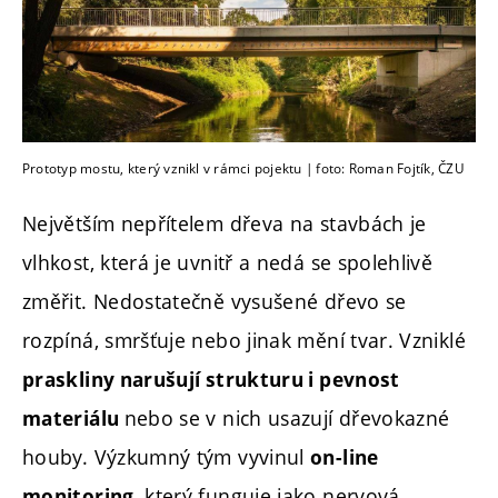
Prototyp mostu, který vznikl v rámci pojektu | foto: Roman Fojtík, ČZU
Největším nepřítelem dřeva na stavbách je
vlhkost, která je uvnitř a nedá se spolehlivě
změřit. Nedostatečně vysušené dřevo se
rozpíná, smršťuje nebo jinak mění tvar. Vzniklé
praskliny narušují strukturu i pevnost
nebo se v nich usazují dřevokazné
materiálu
houby. Výzkumný tým vyvinul
on-line
, který funguje jako nervová
monitoring