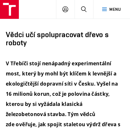
FAST
PŘIHLÁSIT
HLEDAT
MENU
VUT
SE
Brno
Vědci učí spolupracovat dřevo s
roboty
V Třebíči stojí nenápadný experimentální
most, který by mohl být klíčem k levnější a
ekologičtější dopravní síti v Česku. Vyšel na
16 milionů korun, což je polovina částky,
kterou by si vyžádala klasická
železobetonová stavba. Tým vědců
zde ověřuje, jak spojit staletou výdrž dřeva s