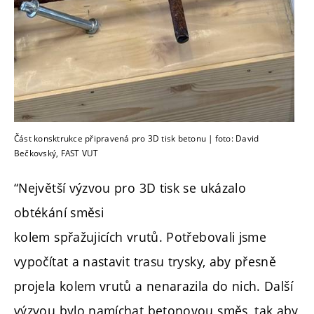
Část konsktrukce připravená pro 3D tisk betonu | foto: David
Bečkovský, FAST VUT
“Největší výzvou pro 3D tisk se ukázalo
obtékání směsi
kolem spřažujicích vrutů. Potřebovali jsme
vypočítat a nastavit trasu trysky, aby přesně
projela kolem vrutů a nenarazila do nich. Další
výzvou bylo namíchat betonovou směs, tak aby