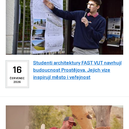
Studenti architektury FAST VUT navrhují
16
budoucnost Prostějova. Jejich vize
inspirují město i veřejnost
ČERVENEC
2026