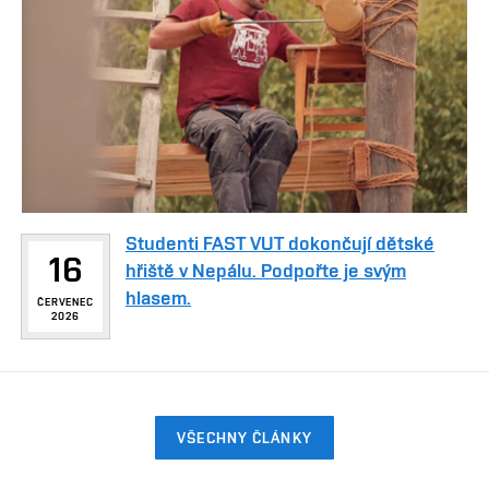
Studenti FAST VUT dokončují dětské
16
hřiště v Nepálu. Podpořte je svým
hlasem.
ČERVENEC
2026
VŠECHNY ČLÁNKY