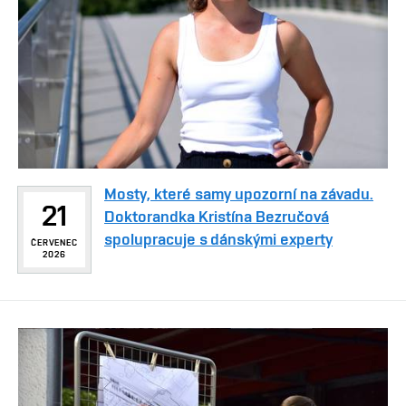
Mosty, které samy upozorní na závadu.
21
Doktorandka Kristína Bezručová
spolupracuje s dánskými experty
ČERVENEC
2026