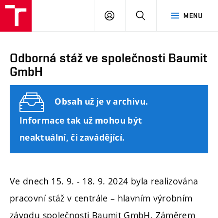
FAST
PŘIHLÁSIT
HLEDAT
MENU
VUT
SE
Brno
Odborná stáž ve společnosti Baumit
GmbH
Obsah už je v archivu.
Informace tak už mohou být
neaktuální, či zavádějící.
Ve dnech 15. 9. - 18. 9. 2024 byla realizována
pracovní stáž v centrále – hlavním výrobním
závodu společnosti Baumit GmbH. Záměrem