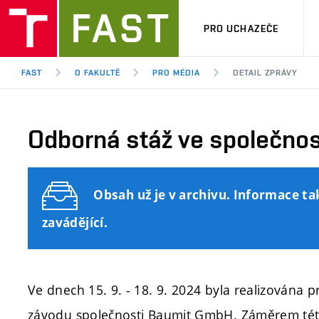
PRO UCHAZEČE
FAST
O FAKULTĚ
PRO MÉDIA
DETAIL ZPRÁVY
Odborná stáž ve společno
Obsah už je v archivu. Informace ta
zavádějící.
Ve dnech 15. 9. - 18. 9. 2024 byla realizována 
závodu společnosti Baumit GmbH. Záměrem této 