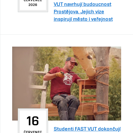
VUT navrhují budoucnost
2026
Prostějova. Jejich vize
inspirují město i veřejnost
16
Studenti FAST VUT dokončují
ČERVENEC