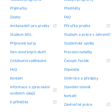
Přijímačky
Předměty
Zápisy
FAQ
(externí
(externí
Ambasadoři pro prváky
Příručka prváka
odkaz)
odkaz)
Studium MSc.
Studium a práce v zahraničí
Přípravné kurzy
Studentské spolky
Den otevřených dveří
Pracovní nabídky
(externí
Celoživotní vzdělávání
Časopis Fasťák
odkaz)
FAQ
Stipendia
Kontakt
Směrnice a předpisy
Informace o zpracování
Stavební slovník
(externí
osobních údajů
Kontakt
odkaz)
(externí
E-přihláška
(externí
Závěrečné práce
odkaz)
odkaz)