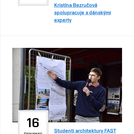
Kristína Bezručová
spolupracuje s dánskými
experty
16
Studenti architektury FAST
ČERVENEC