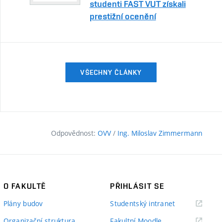
studenti FAST VUT získali
prestižní ocenění
VŠECHNY ČLÁNKY
Odpovědnost:
OVV
/
Ing. Miloslav Zimmermann
O FAKULTĚ
PŘIHLÁSIT SE
(externí
Plány budov
Studentský intranet
odkaz)
(externí
Organizační struktura
Fakultní Moodle