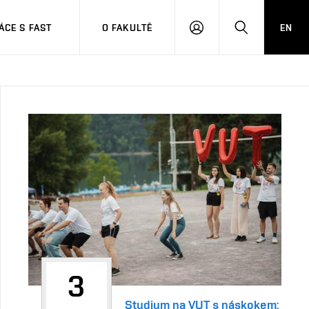
CE S FAST
O FAKULTĚ
EN
PŘIHLÁSIT
HLEDAT
SE
3
Studium na VUT s náskokem: