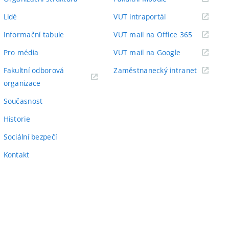
odkaz)
(externí
Lidé
VUT intraportál
odkaz)
(externí
Informační tabule
VUT mail na Office 365
odkaz)
(externí
Pro média
VUT mail na Google
odkaz)
(externí
Fakultní odborová
Zaměstnanecký intranet
(externí
odkaz)
organizace
odkaz)
Současnost
Historie
Sociální bezpečí
Kontakt