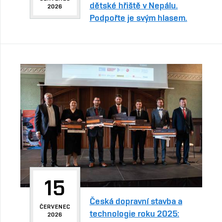
dětské hřiště v Nepálu.
2026
Podpořte je svým hlasem.
15
Česká dopravní stavba a
ČERVENEC
technologie roku 2025:
2026