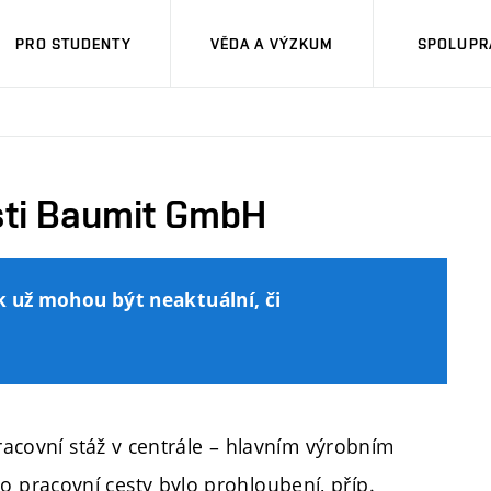
PRO STUDENTY
VĚDA A VÝZKUM
SPOLUPRÁ
sti Baumit GmbH
k už mohou být neaktuální, či
pracovní stáž v centrále – hlavním výrobním
pracovní cesty bylo prohloubení, příp.