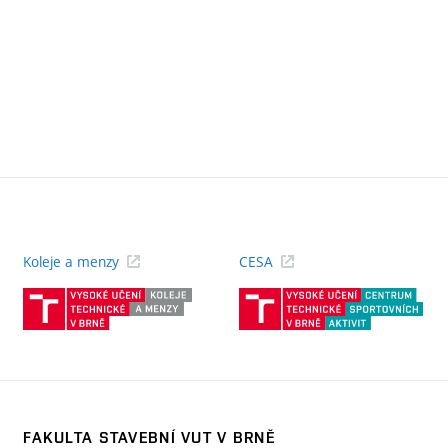
Koleje a menzy
CESA
(externí
(ext
odkaz)
odk
FAKULTA STAVEBNÍ VUT V BRNĚ