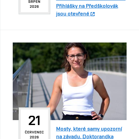
SRPEN
Přihlášky na Předškolovák
2026
jsou otevřené
21
Mosty, které samy upozorní
ČERVENEC
na závadu. Doktorandka
2026