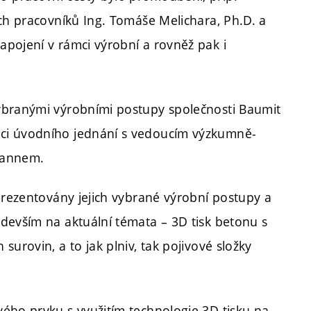
ých pracovníků Ing. Tomáše Melichara, Ph.D. a
pojení v rámci výrobní a rovněž pak i
.
ybranými výrobními postupy společnosti Baumit
ci úvodního jednání s vedoucím výzkumně-
mannem.
prezentovány jejich vybrané výrobní postupy a
devším na aktuální témata – 3D tisk betonu s
urovin, a to jak plniv, tak pojivové složky
ého prvku s využitím technologie 3D tisku na