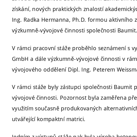
získání, nových praktických znalostí akademick
Ing. Radka Hermanna, Ph.D. formou aktivního za
výzkumně-vývojové činnosti společnosti Baumit
V rámci pracovní stáže proběhlo seznámení s v
GmbH a dále výzkumně-vývojové činnosti v rám
vývojového oddělení Dipl. Ing. Peterem Weiss
V rámci stáže byly zástupci společnosti Baumit 
vývojové činnosti. Pozornost byla zaměřena pře
využitím současně produkovaných alternativních s
utvářející kompaktní matrici.
Jedním z výstupů stáže pak byla výroba betonov