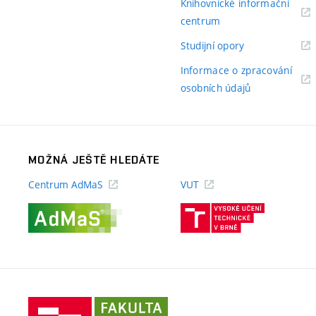
Knihovnické informační
(externí
centrum
odkaz)
(externí
Studijní opory
odkaz)
Informace o zpracování
(externí
osobních údajů
odkaz)
MOŽNÁ JEŠTĚ HLEDÁTE
Centrum AdMaS
VUT
(externí
(externí
odkaz)
odkaz)
Fakulta