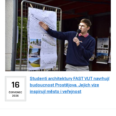
Studenti architektury FAST VUT navrhují
16
budoucnost Prostějova. Jejich vize
inspirují město i veřejnost
ČERVENEC
2026