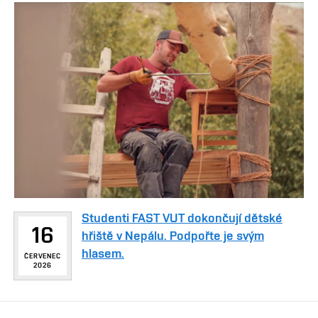
Studenti FAST VUT dokončují dětské
16
hřiště v Nepálu. Podpořte je svým
hlasem.
ČERVENEC
2026