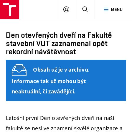
FAST
PŘIHLÁSIT
HLEDAT
MENU
VUT
SE
Brno
Den otevřených dveří na Fakultě
stavební VUT zaznamenal opět
rekordní návštěvnost
Obsah už je v archivu.
Informace tak už mohou být
neaktuální, či zavádějící.
Letošní první Den otevřených dveří na naší
fakultě se nesl ve znamení skvělé organizace a