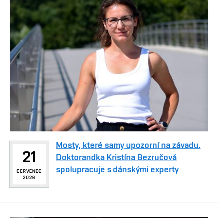
Mosty, které samy upozorní na závadu.
21
Doktorandka Kristína Bezručová
spolupracuje s dánskými experty
ČERVENEC
2026