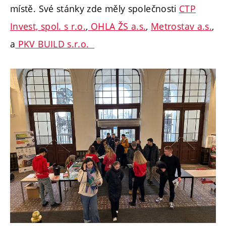
místě. Své stánky zde měly společnosti
CTP
Invest, spol. s r.o.
,
OHLA ŽS a.s.
,
Metrostav a.s.
,
a
PKV BUILD s.r.o.