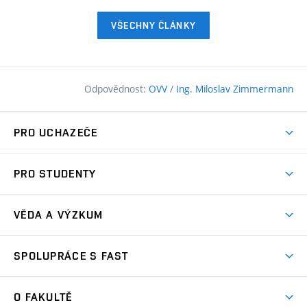
VŠECHNY ČLÁNKY
Odpovědnost:
OVV
/
Ing. Miloslav Zimmermann
PRO UCHAZEČE
Pojďte na FAST
PRO STUDENTY
Nabídka programů
Časový plán studia
Přijímačky
VĚDA A VÝZKUM
Studijní programy
Zápisy
Úspěchy
Předměty
SPOLUPRÁCE S FAST
(externí
Ambasadoři pro prváky
Licence a patenty
odkaz)
FAQ
Studium MSc.
Firemní spolupráce
Centra výzkumu
O FAKULTĚ
(externí
Příručka prváka
Přípravné kurzy