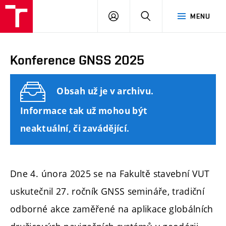
FAST
PŘIHLÁSIT
HLEDAT
MENU
VUT
SE
Brno
Konference GNSS 2025
Obsah už je v archivu.
Informace tak už mohou být
neaktuální, či zavádějící.
Dne 4. února 2025 se na Fakultě stavební VUT
uskutečnil 27. ročník GNSS semináře, tradiční
odborné akce zaměřené na aplikace globálních