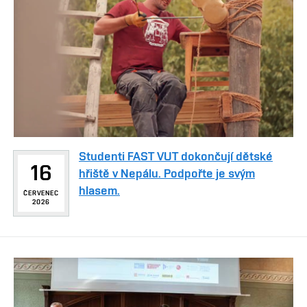
Studenti FAST VUT dokončují dětské
16
hřiště v Nepálu. Podpořte je svým
hlasem.
ČERVENEC
2026