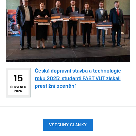
Česká dopravní stavba a technologie
15
roku 2025: studenti FAST VUT získali
prestižní ocenění
ČERVENEC
2026
VŠECHNY ČLÁNKY