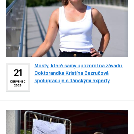
Mosty, které samy upozorní na závadu.
21
Doktorandka Kristína Bezručová
spolupracuje s dánskými experty
ČERVENEC
2026