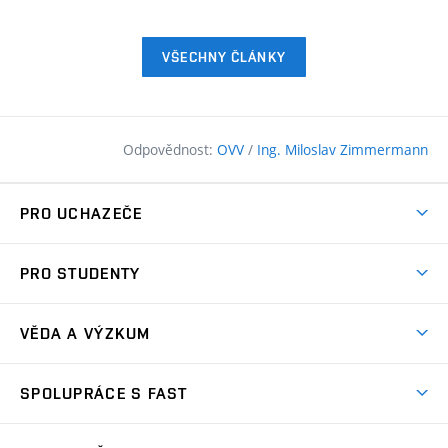
VŠECHNY ČLÁNKY
Odpovědnost:
OVV
/
Ing. Miloslav Zimmermann
PRO UCHAZEČE
Pojďte na FAST
PRO STUDENTY
Nabídka programů
Časový plán studia
Přijímačky
VĚDA A VÝZKUM
Studijní programy
Zápisy
Úspěchy
Předměty
SPOLUPRÁCE S FAST
(externí
Ambasadoři pro prváky
Licence a patenty
odkaz)
FAQ
Studium MSc.
Firemní spolupráce
Centra výzkumu