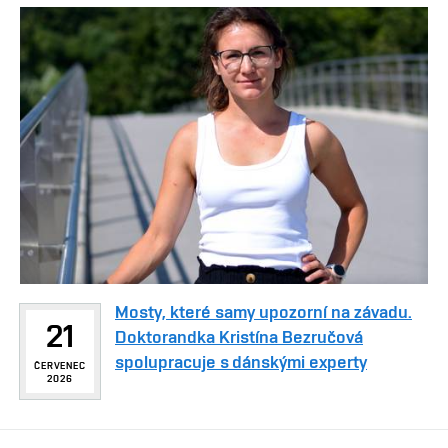
Mosty, které samy upozorní na závadu.
21
Doktorandka Kristína Bezručová
spolupracuje s dánskými experty
ČERVENEC
2026