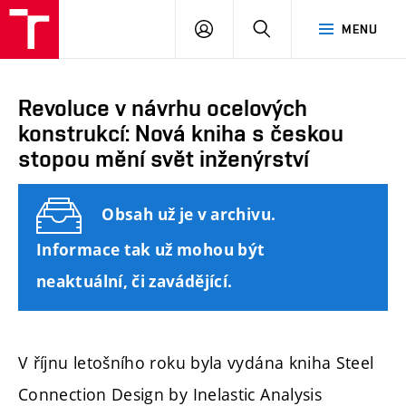
FAST
PŘIHLÁSIT
HLEDAT
MENU
VUT
SE
Brno
Revoluce v návrhu ocelových
konstrukcí: Nová kniha s českou
stopou mění svět inženýrství
Obsah už je v archivu.
Informace tak už mohou být
neaktuální, či zavádějící.
V říjnu letošního roku byla vydána kniha Steel
Connection Design by Inelastic Analysis