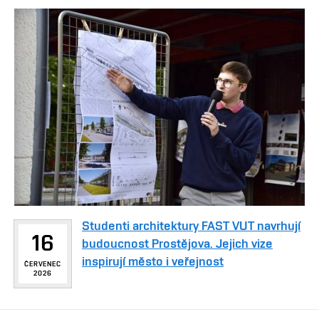
Studenti architektury FAST VUT navrhují
16
budoucnost Prostějova. Jejich vize
inspirují město i veřejnost
ČERVENEC
2026