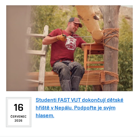
Studenti FAST VUT dokončují dětské
16
hřiště v Nepálu. Podpořte je svým
hlasem.
ČERVENEC
2026