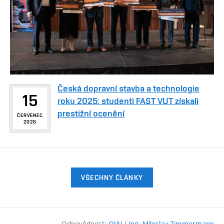
Česká dopravní stavba a technologie
15
roku 2025: studenti FAST VUT získali
prestižní ocenění
ČERVENEC
2026
VŠECHNY ČLÁNKY
Odpovědnost:
OVV
/
Ing. Miloslav Zimmermann