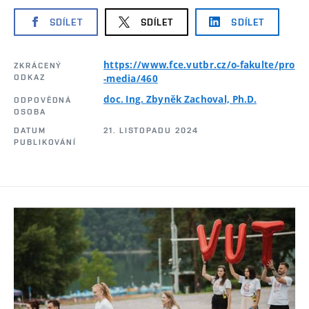
SDÍLET
SDÍLET
SDÍLET
https://www.fce.vutbr.cz/o-fakulte/pro
ZKRÁCENÝ
ODKAZ
-media/460
doc. Ing. Zbyněk Zachoval, Ph.D.
ODPOVĚDNÁ
OSOBA
DATUM
21. LISTOPADU 2024
PUBLIKOVÁNÍ