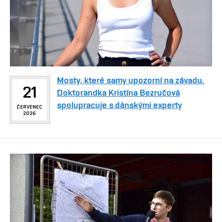
Mosty, které samy upozorní na závadu.
21
Doktorandka Kristína Bezručová
spolupracuje s dánskými experty
ČERVENEC
2026