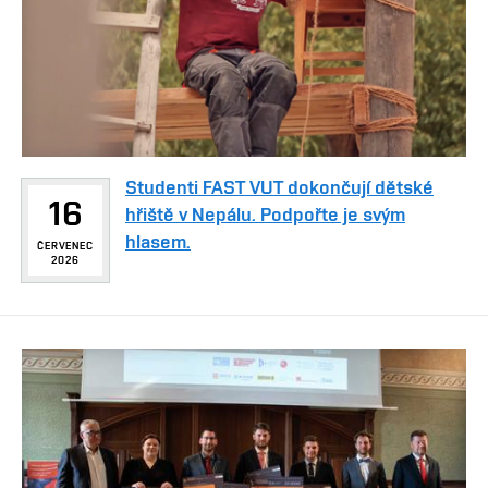
Studenti FAST VUT dokončují dětské
16
hřiště v Nepálu. Podpořte je svým
hlasem.
ČERVENEC
2026