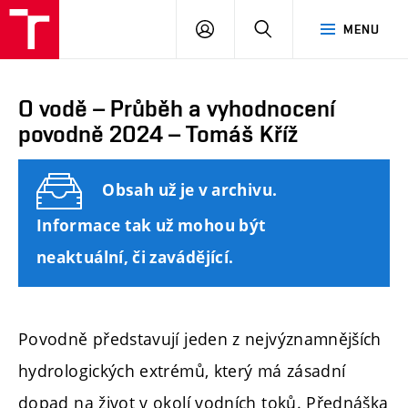
FAST
PŘIHLÁSIT
HLEDAT
MENU
VUT
SE
Brno
O vodě – Průběh a vyhodnocení
povodně 2024 – Tomáš Kříž
Obsah už je v archivu.
Informace tak už mohou být
neaktuální, či zavádějící.
Povodně představují jeden z nejvýznamnějších
hydrologických extrémů, který má zásadní
dopad na život v okolí vodních toků. Přednáška