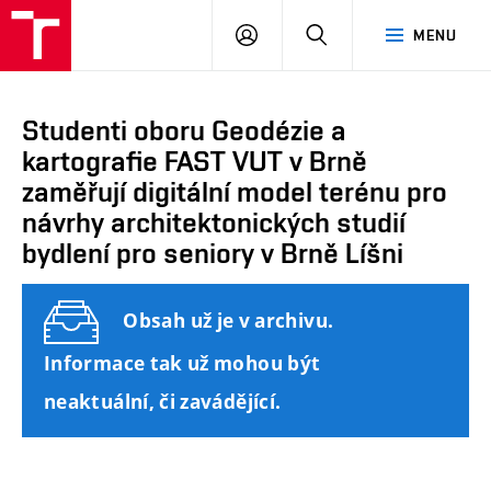
FAST
PŘIHLÁSIT
HLEDAT
MENU
VUT
SE
Brno
Studenti oboru Geodézie a
kartografie FAST VUT v Brně
zaměřují digitální model terénu pro
návrhy architektonických studií
bydlení pro seniory v Brně Líšni
Obsah už je v archivu.
Informace tak už mohou být
neaktuální, či zavádějící.