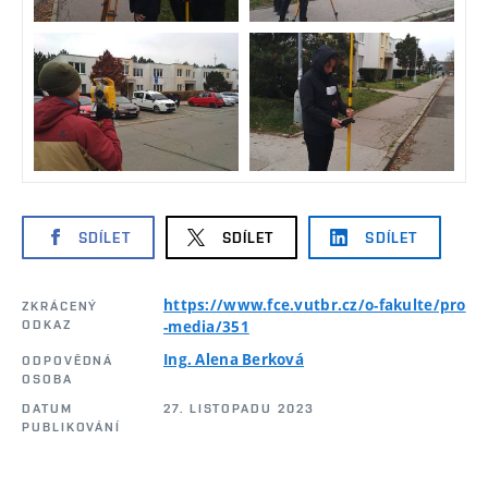
SDÍLET
SDÍLET
SDÍLET
https://www.fce.vutbr.cz/o-fakulte/pro
ZKRÁCENÝ
ODKAZ
-media/351
Ing. Alena Berková
ODPOVĚDNÁ
OSOBA
DATUM
27. LISTOPADU 2023
PUBLIKOVÁNÍ