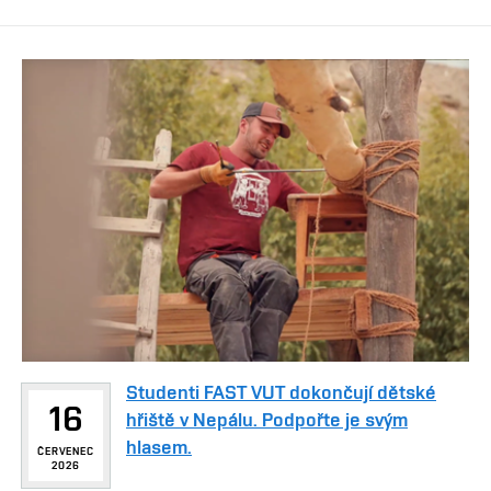
Studenti FAST VUT dokončují dětské
16
hřiště v Nepálu. Podpořte je svým
hlasem.
ČERVENEC
2026