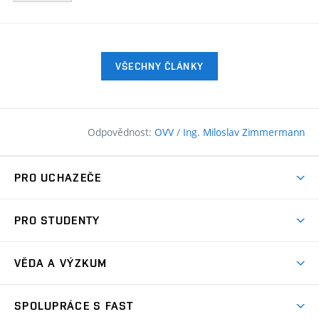
VŠECHNY ČLÁNKY
Odpovědnost:
OVV
/
Ing. Miloslav Zimmermann
PRO UCHAZEČE
Pojďte na FAST
PRO STUDENTY
Nabídka programů
Časový plán studia
Přijímačky
VĚDA A VÝZKUM
Studijní programy
Zápisy
Úspěchy
Předměty
SPOLUPRÁCE S FAST
(externí
Ambasadoři pro prváky
Licence a patenty