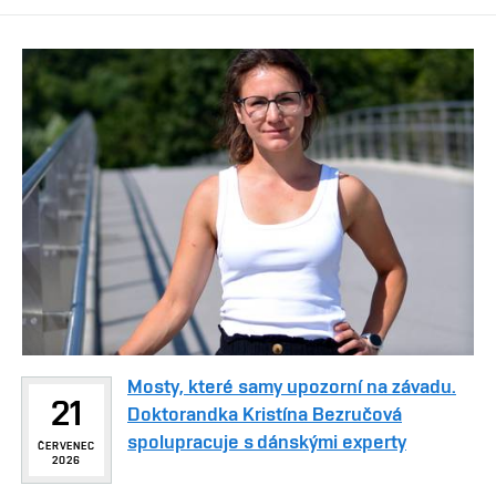
Mosty, které samy upozorní na závadu.
21
Doktorandka Kristína Bezručová
spolupracuje s dánskými experty
ČERVENEC
2026