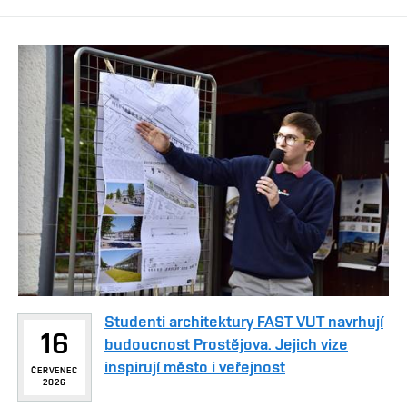
Studenti architektury FAST VUT navrhují
16
budoucnost Prostějova. Jejich vize
inspirují město i veřejnost
ČERVENEC
2026