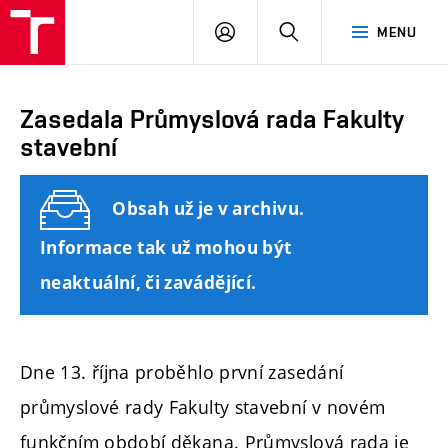
FAST
PŘIHLÁSIT
HLEDAT
MENU
VUT
SE
Brno
Zasedala Průmyslová rada Fakulty
stavební
Obsah už je v archivu.
Informace tak už mohou být
neaktuální, či zavádějící.
Dne 13. října proběhlo první zasedání
průmyslové rady Fakulty stavební v novém
funkčním období děkana. Průmyslová rada je