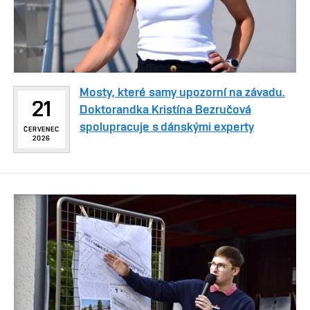
Mosty, které samy upozorní na závadu.
21
Doktorandka Kristína Bezručová
spolupracuje s dánskými experty
ČERVENEC
2026