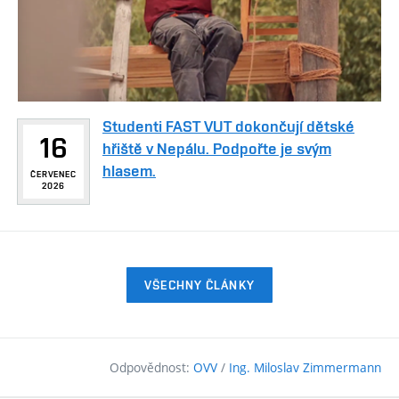
Studenti FAST VUT dokončují dětské
16
hřiště v Nepálu. Podpořte je svým
hlasem.
ČERVENEC
2026
VŠECHNY ČLÁNKY
Odpovědnost:
OVV
/
Ing. Miloslav Zimmermann