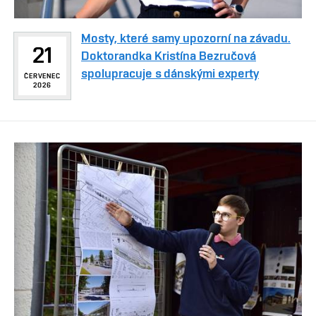
Mosty, které samy upozorní na závadu.
21
Doktorandka Kristína Bezručová
spolupracuje s dánskými experty
ČERVENEC
2026