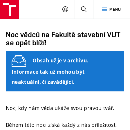
FAST
PŘIHLÁSIT
HLEDAT
MENU
VUT
SE
Brno
Noc vědců na Fakultě stavební VUT
se opět blíží!
Obsah už je v archivu.
Informace tak už mohou být
neaktuální, či zavádějící.
Noc, kdy nám věda ukáže svou pravou tvář.
Během této noci získá každý z nás příležitost,