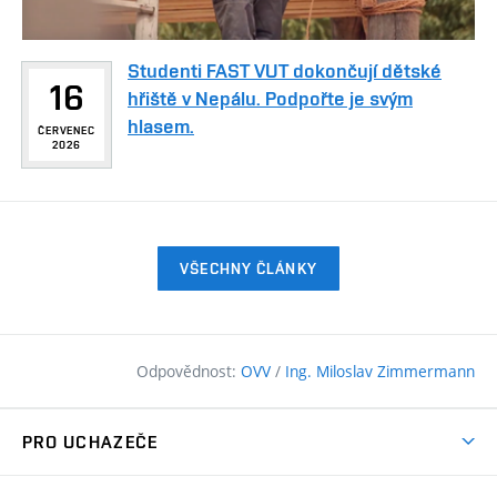
Studenti FAST VUT dokončují dětské
16
hřiště v Nepálu. Podpořte je svým
hlasem.
ČERVENEC
2026
VŠECHNY ČLÁNKY
Odpovědnost:
OVV
/
Ing. Miloslav Zimmermann
PRO UCHAZEČE
Pojďte na FAST