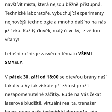
navštívit místa, která nejsou běžně přístupná.
Technické laboratoře, vybuchující experimenty,
nejnovější technologie a mnoho dalšího na nás
již čeká. Každý člověk, malý či velký, je vědou
vítaný!
Letošní ročník je zasvěcen tématu
VŠEMI
.
SMYSLY
V
se otevřou brány naší
pátek 30. září od 18:00
fakulty a Vy tak získáte příležitost prožít
nezapomenutelné zážitky. Bude na Vás čekat
laserové bludiště, virtuální realita, trenažer
bagru nebo naše technické laboratoře, kde