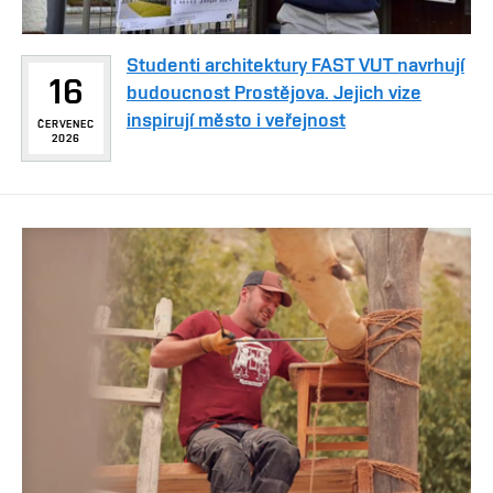
Studenti architektury FAST VUT navrhují
16
budoucnost Prostějova. Jejich vize
inspirují město i veřejnost
ČERVENEC
2026