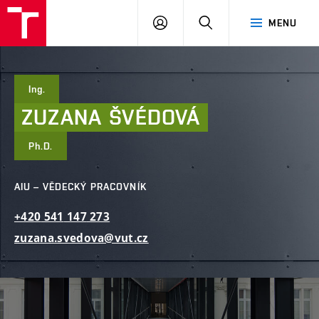
FAST
PŘIHLÁSIT
HLEDAT
MENU
VUT
SE
Brno
Ing.
ZUZANA
ŠVÉDOVÁ
Ph.D.
AIU – VĚDECKÝ PRACOVNÍK
+420
541
147
273
zuzana.svedova@vut.cz