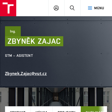
FAST
PŘIHLÁSIT
HLEDAT
MENU
VUT
SE
Brno
Ing.
ZBYNĚK
ZAJAC
STM – ASISTENT
Zbynek.Zajac@vut.cz