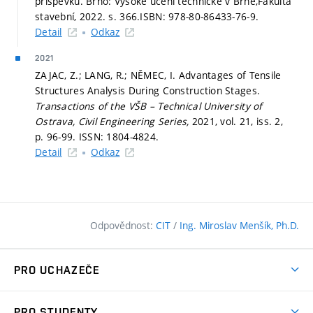
příspěvků. Brno: Vysoké učení technické v Brně,Fakulta
stavební, 2022.
s. 366.
ISBN: 978-80-86433-76-9.
Detail
Odkaz
2021
ZAJAC, Z.; LANG, R.; NĚMEC, I. Advantages of Tensile
Structures Analysis During Construction Stages.
Transactions of the VŠB – Technical University of
Ostrava, Civil Engineering Series,
2021, vol. 21, iss. 2,
p. 96-99.
ISSN: 1804-4824.
Detail
Odkaz
Odpovědnost:
CIT
/
Ing. Miroslav Menšík, Ph.D.
PRO UCHAZEČE
Pojďte na FAST
PRO STUDENTY