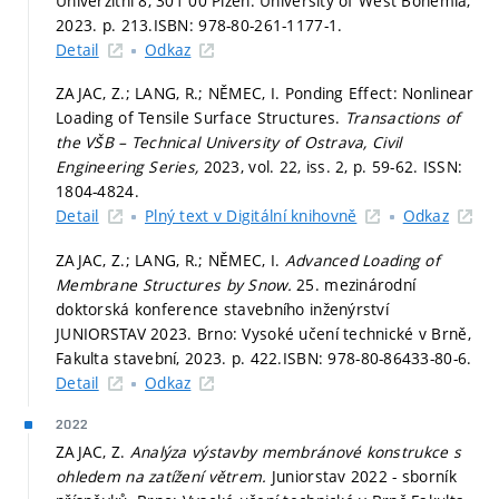
Univerzitní 8, 301 00 Plzeň: University of West Bohemia,
2023.
p. 213.
ISBN: 978-80-261-1177-1.
Detail
Odkaz
ZAJAC, Z.; LANG, R.; NĚMEC, I. Ponding Effect: Nonlinear
Loading of Tensile Surface Structures.
Transactions of
the VŠB – Technical University of Ostrava, Civil
Engineering Series,
2023, vol. 22, iss. 2,
p. 59-62.
ISSN:
1804-4824.
Detail
Plný text v Digitální knihovně
Odkaz
ZAJAC, Z.; LANG, R.; NĚMEC, I.
Advanced Loading of
Membrane Structures by Snow.
25. mezinárodní
doktorská konference stavebního inženýrství
JUNIORSTAV 2023. Brno: Vysoké učení technické v Brně,
Fakulta stavební, 2023.
p. 422.
ISBN: 978-80-86433-80-6.
Detail
Odkaz
2022
ZAJAC, Z.
Analýza výstavby membránové konstrukce s
ohledem na zatížení větrem.
Juniorstav 2022 - sborník