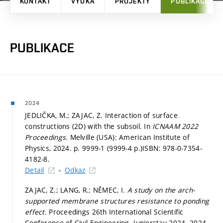
KONTAKT
VÝUKA
PROJEKTY
PUBLIKACE
PUBLIKACE
2024
JEDLIČKA, M.; ZAJAC, Z. Interaction of surface
constructions (2D) with the subsoil. In
ICNAAM 2022
Proceedings.
Melville (USA): American Institute of
Physics, 2024.
p. 9999-1 (9999-4 p.)
ISBN: 978-0-7354-
4182-8.
Detail
Odkaz
ZAJAC, Z.; LANG, R.; NĚMEC, I.
A study on the arch-
supported membrane structures resistance to ponding
effect.
Proceedings 26th International Scientific
Conference of Civil Engineering. Juniorstav 2024. 2024.