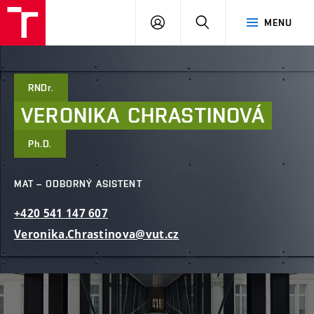
FAST
PŘIHLÁSIT
HLEDAT
MENU
VUT
SE
Brno
RNDr.
VERONIKA
CHRASTINOVÁ
Ph.D.
MAT – ODBORNÝ ASISTENT
+420
541
147
607
Veronika.Chrastinova@vut.cz