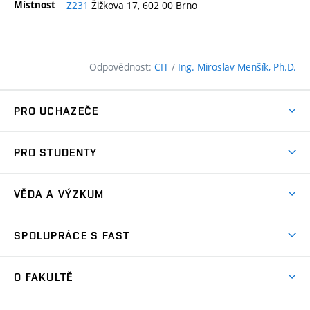
Místnost
Z231
Žižkova 17, 602 00 Brno
Odpovědnost:
CIT
/
Ing. Miroslav Menšík, Ph.D.
PRO UCHAZEČE
Pojďte na FAST
PRO STUDENTY
Nabídka programů
Časový plán studia
Přijímačky
VĚDA A VÝZKUM
Studijní programy
Zápisy
Úspěchy
Předměty
SPOLUPRÁCE S FAST
(externí
Ambasadoři pro prváky
Licence a patenty
odkaz)
FAQ
Studium MSc.
Firemní spolupráce
Centra výzkumu
O FAKULTĚ
(externí
Příručka prváka
Přípravné kurzy
Zahraniční spolupráce
odkaz)
Oblasti výzkumu
Studium a práce v zahraničí
Plány budov
Den otevřených dveří