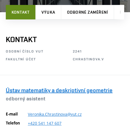
KONTAKT
VÝUKA
ODBORNÉ ZAMĚŘENÍ
PRO
KONTAKT
OSOBNÍ ČÍSLO VUT
2241
FAKULTNÍ ÚČET
CHRASTINOVA.V
Ústav matematiky a deskriptivní geometrie
odborný asistent
E-mail
Veronika.Chrastinova@vut.cz
Telefon
+420
541
147
607