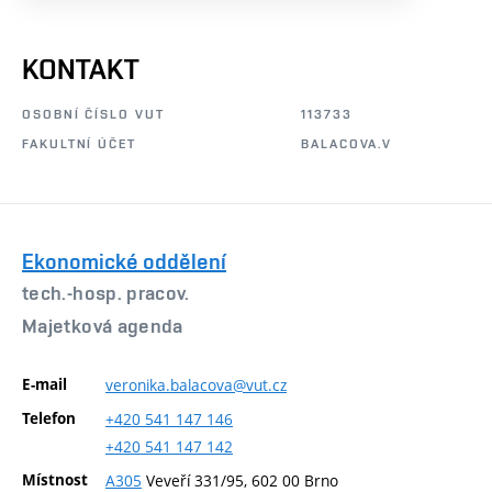
KONTAKT
OSOBNÍ ČÍSLO VUT
113733
FAKULTNÍ ÚČET
BALACOVA.V
Ekonomické oddělení
tech.-hosp. pracov.
Majetková agenda
E-mail
veronika.balacova@vut.cz
Telefon
+420
541
147
146
+420
541
147
142
Místnost
A305
Veveří 331/95, 602 00 Brno