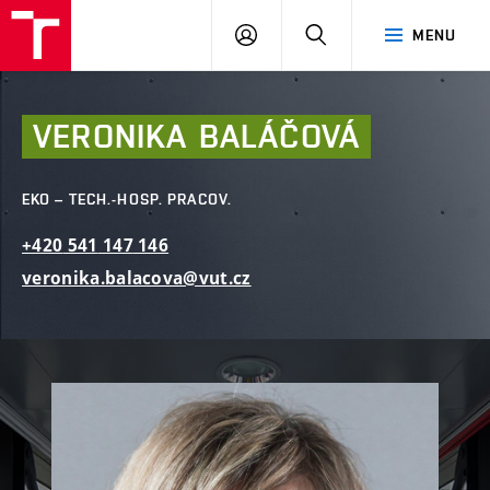
FAST
PŘIHLÁSIT
HLEDAT
MENU
VUT
SE
Brno
VERONIKA
BALÁČOVÁ
EKO – TECH.-HOSP. PRACOV.
+420
541
147
146
veronika.balacova@vut.cz