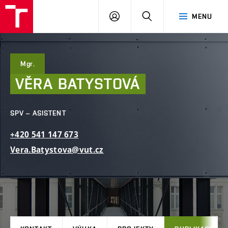
FAST
PŘIHLÁSIT
HLEDAT
MENU
VUT
SE
Brno
Mgr.
VĚRA
BATYSTOVÁ
SPV – ASISTENT
+420
541
147
673
Vera.Batystova@vut.cz