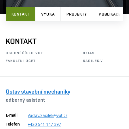
KONTAKT
VÝUKA
PROJEKTY
PUBLIKACE
KONTAKT
OSOBNÍ ČÍSLO VUT
87149
FAKULTNÍ ÚČET
SADILEK.V
Ústav stavební mechaniky
odborný asistent
E-mail
Vaclav.Sadilek@vut.cz
Telefon
+420
541
147
397