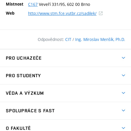
Místnost
C167
Veveří 331/95, 602 00 Brno
(externí
Web
http://www.stm.fce.vutbr.cz/sadilek/
odkaz)
Odpovědnost:
CIT
/
Ing. Miroslav Menšík, Ph.D.
PRO UCHAZEČE
Pojďte na FAST
PRO STUDENTY
Nabídka programů
Časový plán studia
Přijímačky
VĚDA A VÝZKUM
Studijní programy
Zápisy
Úspěchy
Předměty
SPOLUPRÁCE S FAST
(externí
Ambasadoři pro prváky
Licence a patenty
odkaz)
FAQ
Studium MSc.
Firemní spolupráce
Centra výzkumu
O FAKULTĚ
(externí
Příručka prváka