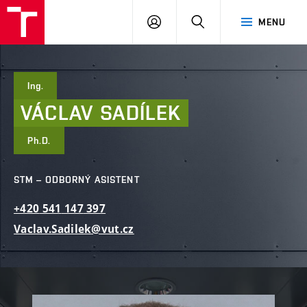
FAST
PŘIHLÁSIT
HLEDAT
MENU
VUT
SE
Brno
Ing.
VÁCLAV
SADÍLEK
Ph.D.
STM – ODBORNÝ ASISTENT
+420
541
147
397
Vaclav.Sadilek@vut.cz