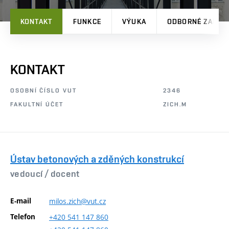
KONTAKT
FUNKCE
VÝUKA
ODBORNÉ ZAMĚŘ
KONTAKT
OSOBNÍ ČÍSLO VUT
2346
FAKULTNÍ ÚČET
ZICH.M
Ústav betonových a zděných konstrukcí
vedoucí /
docent
E-mail
milos.zich@vut.cz
Telefon
+420
541
147
860