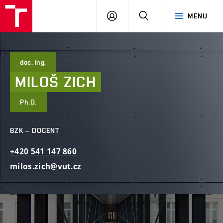
FAST
PŘIHLÁSIT
HLEDAT
MENU
VUT
SE
Brno
doc. Ing.
MILOŠ
ZICH
Ph.D.
BZK – DOCENT
+420
541
147
860
milos.zich@vut.cz