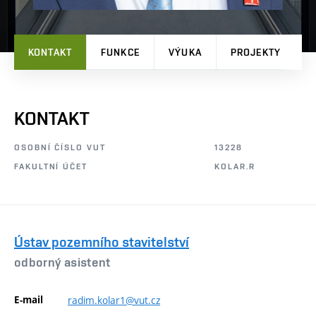
KONTAKT
FUNKCE
VÝUKA
PROJEKTY
P
KONTAKT
OSOBNÍ ČÍSLO VUT
13228
FAKULTNÍ ÚČET
KOLAR.R
Ústav pozemního stavitelství
odborný asistent
E-mail
radim.kolar1@vut.cz