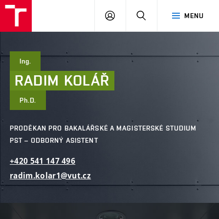
FAST
PŘIHLÁSIT
HLEDAT
MENU
VUT
SE
Brno
Ing.
RADIM
KOLÁŘ
Ph.D.
PRODĚKAN PRO BAKALÁŘSKÉ A MAGISTERSKÉ STUDIUM
PST – ODBORNÝ ASISTENT
+420
541
147
496
radim.kolar1@vut.cz