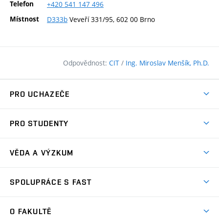
Telefon
+420
541
147
496
Místnost
D333b
Veveří 331/95, 602 00 Brno
Odpovědnost:
CIT
/
Ing. Miroslav Menšík, Ph.D.
PRO UCHAZEČE
Pojďte na FAST
PRO STUDENTY
Nabídka programů
Časový plán studia
Přijímačky
VĚDA A VÝZKUM
Studijní programy
Zápisy
Úspěchy
Předměty
SPOLUPRÁCE S FAST
(externí
Ambasadoři pro prváky
Licence a patenty
odkaz)
FAQ
Studium MSc.
Firemní spolupráce
Centra výzkumu
O FAKULTĚ
(externí
Příručka prváka
Přípravné kurzy