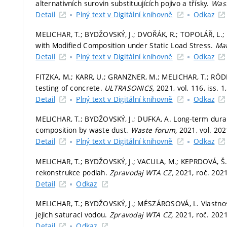
alternativních surovin substituujících pojivo a třísky.
Was
Detail
Plný text v Digitální knihovně
Odkaz
MELICHAR, T.; BYDŽOVSKÝ, J.; DVOŘÁK, R.; TOPOLÁŘ, L.
with Modified Composition under Static Load Stress.
Mat
Detail
Plný text v Digitální knihovně
Odkaz
FITZKA, M.; KARR, U.; GRANZNER, M.; MELICHAR, T.; RÖD
testing of concrete.
ULTRASONICS,
2021, vol. 116, iss. 1
Detail
Plný text v Digitální knihovně
Odkaz
MELICHAR, T.; BYDŽOVSKÝ, J.; DUFKA, A. Long-term durab
composition by waste dust.
Waste forum,
2021, vol. 2021
Detail
Plný text v Digitální knihovně
Odkaz
MELICHAR, T.; BYDŽOVSKÝ, J.; VACULA, M.; KEPRDOVÁ, Š. 
rekonstrukce podlah.
Zpravodaj WTA CZ,
2021, roč. 2021
Detail
Odkaz
MELICHAR, T.; BYDŽOVSKÝ, J.; MÉSZÁROSOVÁ, L. Vlastno
jejich saturaci vodou.
Zpravodaj WTA CZ,
2021, roč. 2021
Detail
Odkaz