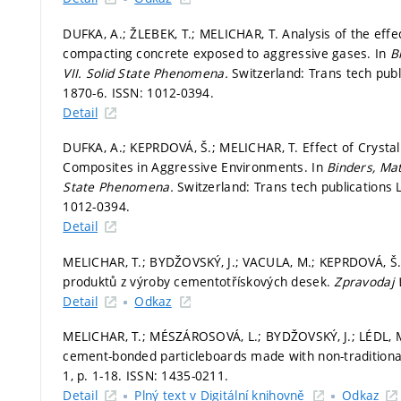
DUFKA, A.; ŽLEBEK, T.; MELICHAR, T. Analysis of the effect
compacting concrete exposed to aggressive gases. In
B
VII.
Solid State Phenomena.
Switzerland: Trans tech publ
1870-6. ISSN: 1012-0394.
Detail
DUFKA, A.; KEPRDOVÁ, Š.; MELICHAR, T. Effect of Crystal
Composites in Aggressive Environments. In
Binders, Mat
State Phenomena.
Switzerland: Trans tech publications L
1012-0394.
Detail
MELICHAR, T.; BYDŽOVSKÝ, J.; VACULA, M.; KEPRDOVÁ, Š. H
produktů z výroby cementotřískových desek.
Zpravodaj
Detail
Odkaz
MELICHAR, T.; MÉSZÁROSOVÁ, L.; BYDŽOVSKÝ, J.; LÉDL, M.
cement-bonded particleboards made with non-traditiona
1,
p. 1-18.
ISSN: 1435-0211.
Detail
Plný text v Digitální knihovně
Odkaz