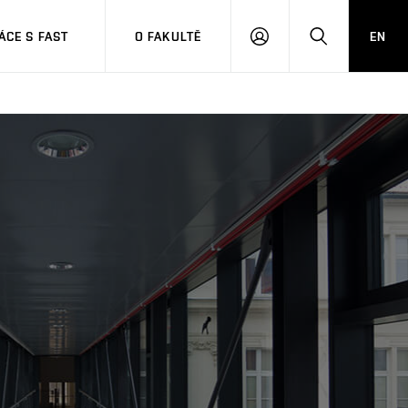
CE S FAST
O FAKULTĚ
EN
PŘIHLÁSIT
HLEDAT
SE