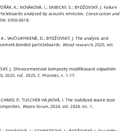
OŘÁK, K.; NOVÁKOVÁ, I.; SKIBICKY, S.; BYDŽOVSKÝ, J. Failure
ticleboards analysed by acoustic emission.
Construction and
SSN: 0950-0618.
 A.; VAIČIUKYNIENĖ, D.; BYDŽOVSKÝ, J. The analysis and
f cement-bonded particleboards.
Wood research,
2025, vol.
OVSKÝ, J. Dřevocementové kompozity modifikované odpadním
fo,
2025, roč. 2025, č. Prosinec,
s. 1-17.
SCHMID, P.; TUSCHER HÁJKOVÁ, I. The stabilized waste dust
composites.
Waste forum,
2024, vol. 2024, iss. 1,
 S.; NOVÁKOVÁ, I.; SCHWARZOVÁ, I.; BYDŽOVSKÝ, J. Durability