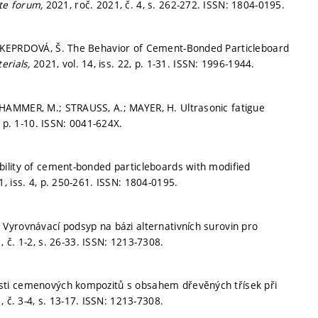
te forum,
2021, roč. 2021, č. 4,
s. 262-272.
ISSN: 1804-0195.
; KEPRDOVÁ, Š. The Behavior of Cement-Bonded Particleboard
erials,
2021, vol. 14, iss. 22,
p. 1-31.
ISSN: 1996-1944.
HAMMER, M.; STRAUSS, A.; MAYER, H. Ultrasonic fatigue
,
p. 1-10.
ISSN: 0041-624X.
ility of cement-bonded particleboards with modified
, iss. 4,
p. 250-261.
ISSN: 1804-0195.
Vyrovnávací podsyp na bázi alternativních surovin pro
, č. 1-2,
s. 26-33.
ISSN: 1213-7308.
sti cemenových kompozitů s obsahem dřevěných třísek při
, č. 3-4,
s. 13-17.
ISSN: 1213-7308.