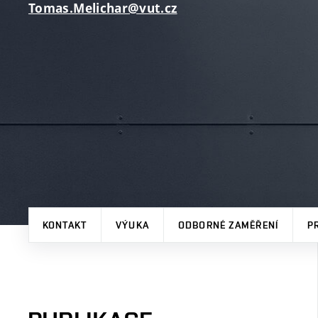
Tomas.Melichar@vut.cz
KONTAKT
VÝUKA
ODBORNÉ ZAMĚŘENÍ
P