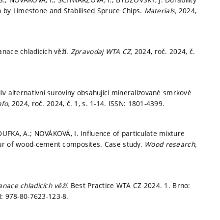
by Limestone and Stabilised Spruce Chips.
Materials,
2024,
nace chladicích věží.
Zpravodaj WTA CZ,
2024, roč. 2024, č.
iv alternativní suroviny obsahující mineralizované smrkové
nfo,
2024, roč. 2024, č. 1,
s. 1-14.
ISSN: 1801-4399.
UFKA, A.; NOVÁKOVÁ, I. Influence of particulate mixture
our of wood-cement composites. Case study.
Wood research,
anace chladicích věží.
Best Practice WTA CZ 2024. 1. Brno:
: 978-80-7623-123-8.