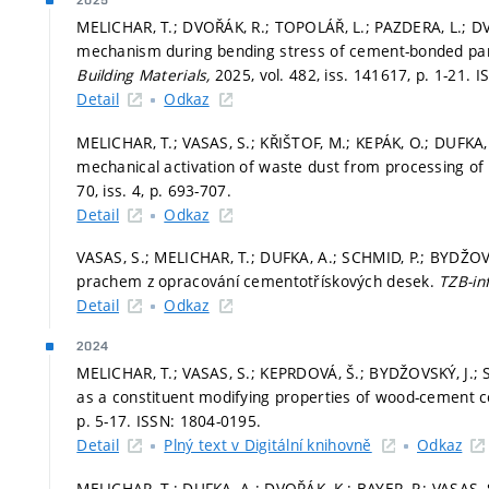
2025
MELICHAR, T.; DVOŘÁK, R.; TOPOLÁŘ, L.; PAZDERA, L.; DV
mechanism during bending stress of cement-bonded par
Building Materials,
2025, vol. 482, iss. 141617,
p. 1-21.
I
Detail
Odkaz
MELICHAR, T.; VASAS, S.; KŘIŠTOF, M.; KEPÁK, O.; DUFKA,
mechanical activation of waste dust from processing o
70, iss. 4,
p. 693-707.
Detail
Odkaz
VASAS, S.; MELICHAR, T.; DUFKA, A.; SCHMID, P.; BYDŽ
prachem z opracování cementotřískových desek.
TZB-in
Detail
Odkaz
2024
MELICHAR, T.; VASAS, S.; KEPRDOVÁ, Š.; BYDŽOVSKÝ, J.; 
as a constituent modifying properties of wood-cement 
p. 5-17.
ISSN: 1804-0195.
Detail
Plný text v Digitální knihovně
Odkaz
MELICHAR, T.; DUFKA, A.; DVOŘÁK, K.; BAYER, P.; VASAS,