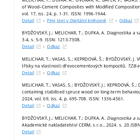
of Wood–Cement Composites with Modified Composition 
vol. 17, iss. 24,
p. 1-31.
ISSN: 1996-1944.
Detail
Plný text v Digitální knihovně
Odkaz
BYDŽOVSKÝ, J.; MELICHAR, T.; DUFKA, A. Diagnostika a sa
3-4,
s. 5-9.
ISSN: 1213-7308.
Detail
Odkaz
MELICHAR, T.; VASAS, S.; KEPRDOVÁ, Š.; BYDŽOVSKÝ, J. Vl
třísky na vlastnosti dřevocementových kompozitů.
TZB-i
Detail
Odkaz
MELICHAR, T.; VASAS, S.; BYDŽOVSKÝ, J.; KEPRDOVÁ, Š.; D
containing stabilised spruce wood on long-term behavi
2024, vol. 69, iss. 4,
p. 695-708.
ISSN: 1336-4561.
Detail
Odkaz
BYDŽOVSKÝ, J.; MELICHAR, T.; DUFKA, A.
Diagnostika a s
Akademické nakladatelství CERM, s.r.o., 2024.
s. 20.
ISBN
Detail