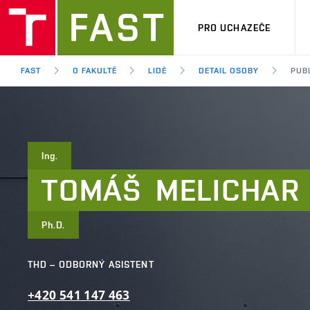
PRO UCHAZEČE
FAST
O FAKULTĚ
LIDÉ
DETAIL OSOBY
PUB
Ing.
TOMÁŠ
MELICHAR
Ph.D.
THD – ODBORNÝ ASISTENT
+420
541
147
463