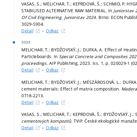
VASAS, S.; MELICHAR, T.; KEPRDOVÁ, Š.; SCHMID, P
STABILISED ALTERNATIVE RAW MATERIAL. In
Juniorstav 
Of Civil Engineering.
Juniorstav 2024.
Brno: ECON Publish
3029-5904.
Detail
Odkaz
2023
MELICHAR, T.; BYDŽOVSKÝ, J.; DUFKA, A. Effect of Heati
Particleboards. In
Special Concrete and Composites 2021
proceedings.
AIP Publishing, 2023. iss. 1,
p. 020029-1 (02
Detail
Odkaz
MELICHAR, T.; BYDŽOVSKÝ, J.; MÉSZÁROSOVÁ, L.; DUFKA, 
cement materials: Effect of matrix composition.
Maderas
0718-221X.
Detail
Odkaz
VASAS, S.; MELICHAR, T.; KEPRDOVÁ, Š.; BYDŽOVSKÝ, J.;
cementových kompozitů.
TVIP. České ekologické manažer
Detail
Odkaz