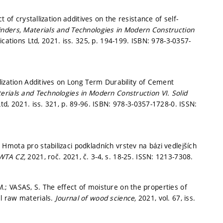
 of crystallization additives on the resistance of self-
inders, Materials and Technologies in Modern Construction
ications Ltd, 2021. iss. 325,
p. 194-199.
ISBN: 978-3-0357-
lization Additives on Long Term Durability of Cement
erials and Technologies in Modern Construction VI.
Solid
td, 2021. iss. 321,
p. 89-96.
ISBN: 978-3-0357-1728-0. ISSN:
mota pro stabilizaci podkladních vrstev na bázi vedlejších
 WTA CZ,
2021, roč. 2021, č. 3-4,
s. 18-25.
ISSN: 1213-7308.
; VASAS, S. The effect of moisture on the properties of
l raw materials.
Journal of wood science,
2021, vol. 67, iss.