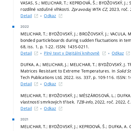
VASAS, S.; MELICHAR, T.; KEPRDOVÁ, Š.; BYDŽOVSKÝ, J.;
rozdílné vzdušné vlhkosti.
Zpravodaj WTA CZ,
2023, roč. 
Detail
Odkaz
2022
MELICHAR, T.; BYDŽOVSKÝ, J.; BROŽOVSKÝ, J.; VACULA, M.
bonded particleboards during sudden fluctuations in t
68, iss. 1,
p. 1-22.
ISSN: 1435-0211.
Detail
Plný text v Digitální knihovně
Odkaz
DUFKA, A.; MELICHAR, J.; MELICHAR, T.; BYDŽOVSKÝ, J. 
Matrices Resistant to Extreme Temperatures. In
Solid 
Tech Publications Ltd, 2022. iss. 337,
p. 109-116.
ISSN: 1
Detail
Odkaz
MELICHAR, T.; BYDŽOVSKÝ, J.; MÉSZÁROSOVÁ, L.; DUFKA, A
vlastností smrkových třísek.
TZB-info,
2022, roč. 2022, č
Detail
Odkaz
2021
MELICHAR, T.; BYDŽOVSKÝ, J.; KEPRDOVÁ, Š.; DUFKA, A.