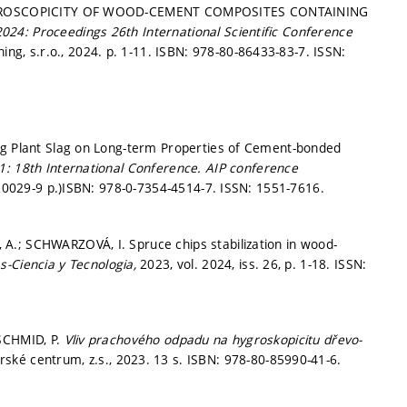
. HYGROSCOPICITY OF WOOD-CEMENT COMPOSITES CONTAINING
2024: Proceedings 26th International Scientific Conference
ing, s.r.o., 2024.
p. 1-11.
ISBN: 978-80-86433-83-7. ISSN:
ng Plant Slag on Long-term Properties of Cement-bonded
: 18th International Conference.
AIP conference
0029-9 p.)
ISBN: 978-0-7354-4514-7. ISSN: 1551-7616.
A.; SCHWARZOVÁ, I. Spruce chips stabilization in wood-
-Ciencia y Tecnologia,
2023, vol. 2024, iss. 26,
p. 1-18.
ISSN:
 SCHMID, P.
Vliv prachového odpadu na hygroskopicitu dřevo-
ské centrum, z.s., 2023. 13 s. ISBN: 978-80-85990-41-6.