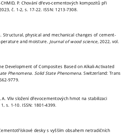
 SCHMID, P. Chování dřevo-cementových kompozitů při
2023, č. 1-2,
s. 17-22.
ISSN: 1213-7308.
 Structural, physical and mechanical changes of cement-
emperature and moisture.
Journal of wood science,
2022, vol.
The Development of Composites Based on Alkali-Activated
State Phenomena.
Solid State Phenomena.
Switzerland: Trans
662-9779.
. Vliv složení dřevocementových hmot na stabilizaci
. 1,
s. 1-10.
ISSN: 1801-4399.
 Cementotřískové desky s vyšším obsahem netradičních