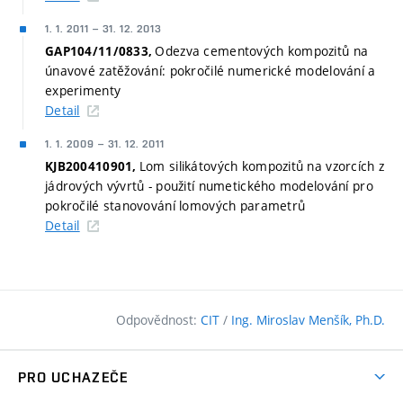
1. 1. 2011
–
31. 12. 2013
Odezva cementových kompozitů na
GAP104/11/0833,
únavové zatěžování: pokročilé numerické modelování a
experimenty
Detail
1. 1. 2009
–
31. 12. 2011
Lom silikátových kompozitů na vzorcích z
KJB200410901,
jádrových vývrtů - použití numetického modelování pro
pokročilé stanovování lomových parametrů
Detail
Odpovědnost:
CIT
/
Ing. Miroslav Menšík, Ph.D.
PRO UCHAZEČE