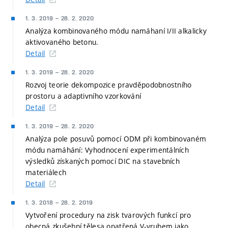
1. 3. 2019
–
28. 2. 2020
Analýza kombinovaného módu namáhaní I/II alkalicky
aktivovaného betonu.
Detail
1. 3. 2019
–
28. 2. 2020
Rozvoj teorie dekompozice pravděpodobnostního
prostoru a adaptivního vzorkování
Detail
1. 3. 2019
–
28. 2. 2020
Analýza pole posuvů pomocí ODM při kombinovaném
módu namáhání: Vyhodnocení experimentálních
výsledků získaných pomocí DIC na stavebních
materiálech
Detail
1. 3. 2018
–
28. 2. 2019
Vytvoření procedury na zisk tvarových funkcí pro
obecná zkušební tělesa opatřená V-vrubem jako