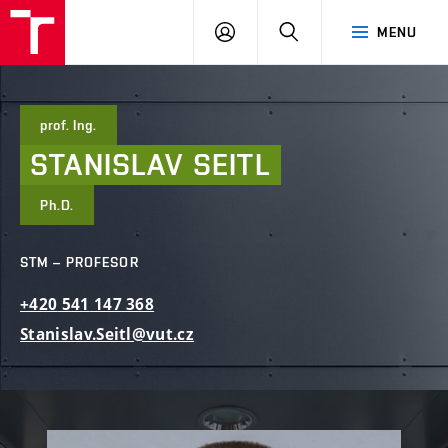
FAST
PŘIHLÁSIT
HLEDAT
MENU
VUT
SE
Brno
prof. Ing.
STANISLAV
SEITL
Ph.D.
STM – PROFESOR
+420
541
147
368
Stanislav.Seitl@vut.cz