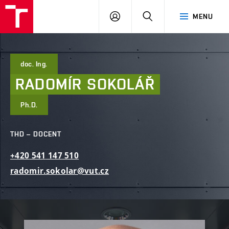
FAST
PŘIHLÁSIT
HLEDAT
MENU
VUT
SE
Brno
doc. Ing.
RADOMÍR
SOKOLÁŘ
Ph.D.
THD – DOCENT
+420
541
147
510
radomir.sokolar@vut.cz