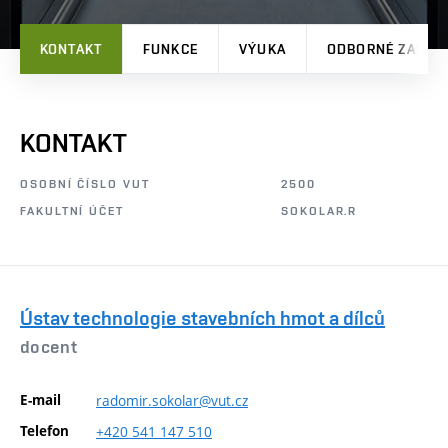
KONTAKT
FUNKCE
VÝUKA
ODBORNÉ ZAMĚŘ
KONTAKT
OSOBNÍ ČÍSLO VUT
2500
FAKULTNÍ ÚČET
SOKOLAR.R
Ústav technologie stavebních hmot a dílců
docent
E-mail
radomir.sokolar@vut.cz
Telefon
+420
541
147
510