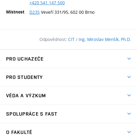
+420
541
147
500
Místnost
D235
Veveří 331/95, 602 00 Brno
Odpovědnost:
CIT
/
Ing. Miroslav Menšík, Ph.D.
PRO UCHAZEČE
Pojďte na FAST
PRO STUDENTY
Nabídka programů
Časový plán studia
Přijímačky
VĚDA A VÝZKUM
Studijní programy
Zápisy
Úspěchy
Předměty
SPOLUPRÁCE S FAST
(externí
Ambasadoři pro prváky
Licence a patenty
odkaz)
FAQ
Studium MSc.
Firemní spolupráce
Centra výzkumu
O FAKULTĚ
(externí
Příručka prváka
Přípravné kurzy