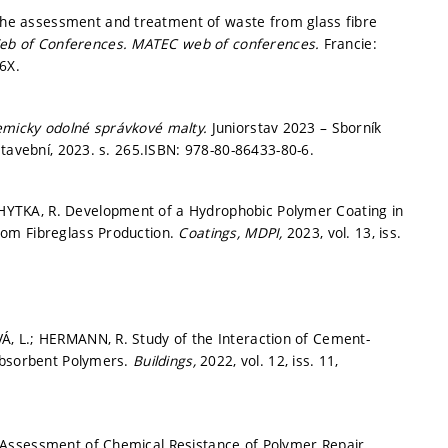
e assessment and treatment of waste from glass fibre
b of Conferences.
MATEC web of conferences.
Francie:
6X.
micky odolné správkové malty.
Juniorstav 2023 – Sborník
stavební, 2023.
s. 265.
ISBN: 978-80-86433-80-6.
YTKA, R. Development of a Hydrophobic Polymer Coating in
rom Fibreglass Production.
Coatings, MDPI,
2023, vol. 13, iss.
, L.; HERMANN, R. Study of the Interaction of Cement-
rabsorbent Polymers.
Buildings,
2022, vol. 12, iss. 11,
 Assessment of Chemical Resistance of Polymer Repair