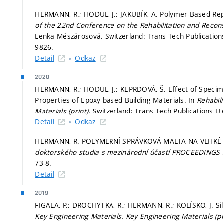
HERMANN, R.; HODUL, J.; JAKUBÍK, A. Polymer-Based Rep
of the 22nd Conference on the Rehabilitation and Recons
Lenka Mészárosová. Switzerland: Trans Tech Publication
9826.
Detail
Odkaz
2020
HERMANN, R.; HODUL, J.; KEPRDOVÁ, Š. Effect of Speci
Properties of Epoxy-based Building Materials. In
Rehabili
Materials (print).
Switzerland: Trans Tech Publications L
Detail
Odkaz
HERMANN, R. POLYMERNÍ SPRÁVKOVÁ MALTA NA VLHKÉ
doktorského studia s mezinárodní účastí PROCEEDINGS 
73-8.
Detail
2019
FIGALA, P.; DROCHYTKA, R.; HERMANN, R.; KOLÍSKO, J. Si
Key Engineering Materials.
Key Engineering Materials (pr