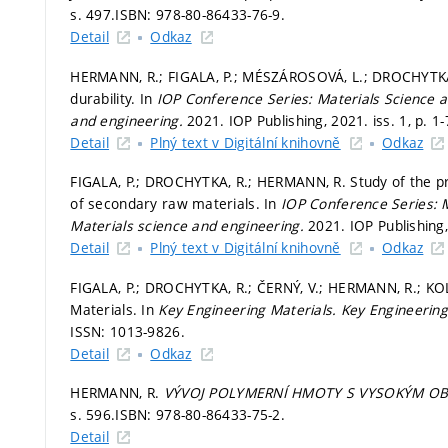
s. 497.
ISBN: 978-80-86433-76-9.
Detail
Odkaz
HERMANN, R.; FIGALA, P.; MÉSZÁROSOVÁ, L.; DROCHYTKA,
durability. In
IOP Conference Series: Materials Science 
and engineering.
2021. IOP Publishing, 2021. iss. 1,
p. 1
Detail
Plný text v Digitální knihovně
Odkaz
FIGALA, P.; DROCHYTKA, R.; HERMANN, R. Study of the pro
of secondary raw materials. In
IOP Conference Series: 
Materials science and engineering.
2021. IOP Publishing,
Detail
Plný text v Digitální knihovně
Odkaz
FIGALA, P.; DROCHYTKA, R.; ČERNÝ, V.; HERMANN, R.; KOL
Materials. In
Key Engineering Materials.
Key Engineering 
ISSN: 1013-9826.
Detail
Odkaz
HERMANN, R.
VÝVOJ POLYMERNÍ HMOTY S VYSOKÝM O
s. 596.
ISBN: 978-80-86433-75-2.
Detail