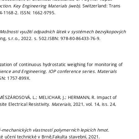
ction.
Key Engineering Materials (web).
Switzerland: Trans
4-1168-2. ISSN: 1662-9795.
Možnosti využití odpadních látek v systémech bezvýkopových
g, s.r.o., 2022.
s. 502.
ISBN: 978-80-86433-76-9.
zation of continuous hydrostatic weighing for monitoring of
cience and Engineering.
IOP conference series. Materials
SN: 1757-899X.
 MÉSZÁROSOVÁ, L.; MELICHAR, J.; HERMANN, R. Impact of
e Electrical Resistivity.
Materials,
2021, vol. 14, iss. 24,
ě-mechanických vlastností polymerních lepicích hmot.
ké učení technické v Brně,Fakulta stavební, 2021.