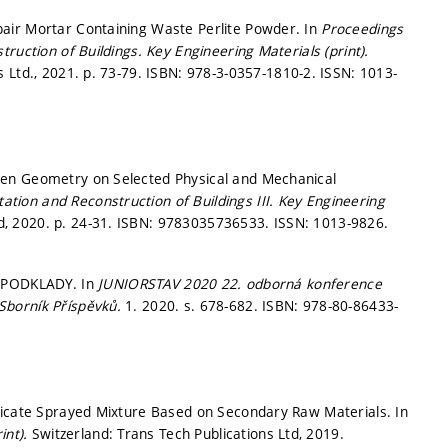
air Mortar Containing Waste Perlite Powder. In
Proceedings
truction of Buildings.
Key Engineering Materials (print).
s Ltd., 2021.
p. 73-79.
ISBN: 978-3-0357-1810-2. ISSN: 1013-
men Geometry on Selected Physical and Mechanical
tation and Reconstruction of Buildings III.
Key Engineering
td, 2020.
p. 24-31.
ISBN: 9783035736533. ISSN: 1013-9826.
 PODKLADY. In
JUNIORSTAV 2020 22. odborná konference
Sborník Příspěvků.
1. 2020.
s. 678-682.
ISBN: 978-80-86433-
licate Sprayed Mixture Based on Secondary Raw Materials. In
int).
Switzerland: Trans Tech Publications Ltd, 2019.