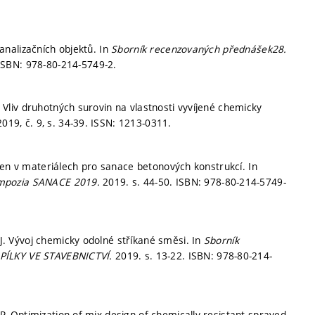
nalizačních objektů. In
Sborník recenzovaných přednášek28.
ISBN: 978-80-214-5749-2.
liv druhotných surovin na vlastnosti vyvíjené chemicky
2019, č. 9,
s. 34-39.
ISSN: 1213-0311.
ken v materiálech pro sanace betonových konstrukcí. In
ympozia SANACE 2019.
2019.
s. 44-50.
ISBN: 978-80-214-5749-
 Vývoj chemicky odolné stříkané směsi. In
Sborník
OPÍLKY VE STAVEBNICTVÍ.
2019.
s. 13-22.
ISBN: 978-80-214-
 Optimization of mix-design of chemically resistant sprayed