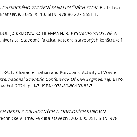
 CHEMICKÉHO ZATÍŽENÍ KANALIZAČNÍCH STOK.
Bratislava:
 Bratislave, 2025.
s. 10.
ISBN: 978-80-227-5551-1.
DUL, J.; KŘÍŽOVÁ, K.; HERMANN, R.
VYSOKOPEVNOSTNÉ A
univerzita, Stavebná fakulta, Katedra stavebných konštrukcií
LKA, L. Characterization and Pozzolanic Activity of Waste
nternational Scientific Conference Of Civil Engineering.
Brno,
tavební, 2024.
p. 1-7.
ISBN: 978-80-86433-83-7.
ÝCH DESEK Z DRUHOTNÝCH A ODPADNÍCH SUROVIN.
technické v Brně, Fakulta stavební, 2023.
s. 251.
ISBN: 978-