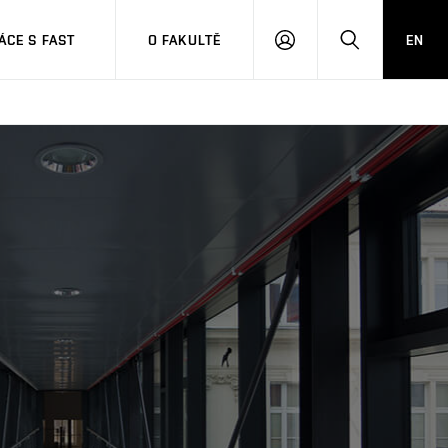
CE S FAST
O FAKULTĚ
EN
PŘIHLÁSIT
HLEDAT
SE