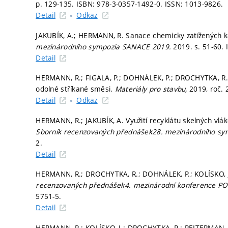
p. 129-135.
ISBN: 978-3-0357-1492-0. ISSN: 1013-9826.
Detail
Odkaz
JAKUBÍK, A.; HERMANN, R. Sanace chemicky zatížených ka
mezinárodního sympozia SANACE 2019.
2019.
s. 51-60.
Detail
HERMANN, R.; FIGALA, P.; DOHNÁLEK, P.; DROCHYTKA, R. V
odolné stříkané směsi.
Materiály pro stavbu,
2019, roč. 
Detail
Odkaz
HERMANN, R.; JAKUBÍK, A. Využití recyklátu skelných vlá
Sborník recenzovaných přednášek28. mezinárodního s
2.
Detail
HERMANN, R.; DROCHYTKA, R.; DOHNÁLEK, P.; KOLÍSKO, J.
recenzovaných přednášek4. mezinárodní konference P
5751-5.
Detail
HERMANN, R.; KOLÍSKO, J.; DROCHYTKA, R.; REITERMAN, P.