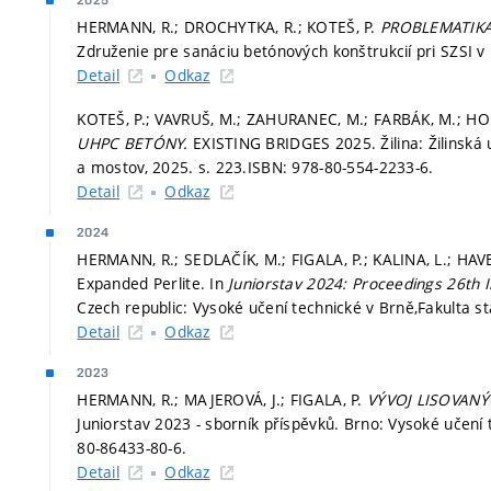
2025
HERMANN, R.; DROCHYTKA, R.; KOTEŠ, P.
PROBLEMATIKA
Združenie pre sanáciu betónových konštrukcií pri SZSI v
Detail
Odkaz
KOTEŠ, P.; VAVRUŠ, M.; ZAHURANEC, M.; FARBÁK, M.; HO
UHPC BETÓNY.
EXISTING BRIDGES 2025. Žilina: Žilinská 
a mostov, 2025.
s. 223.
ISBN: 978-80-554-2233-6.
Detail
Odkaz
2024
HERMANN, R.; SEDLAČÍK, M.; FIGALA, P.; KALINA, L.; HAVE
Expanded Perlite. In
Juniorstav 2024: Proceedings 26th I
Czech republic: Vysoké učení technické v Brně,Fakulta s
Detail
Odkaz
2023
HERMANN, R.; MAJEROVÁ, J.; FIGALA, P.
VÝVOJ LISOVAN
Juniorstav 2023 - sborník příspěvků. Brno: Vysoké učení 
80-86433-80-6.
Detail
Odkaz