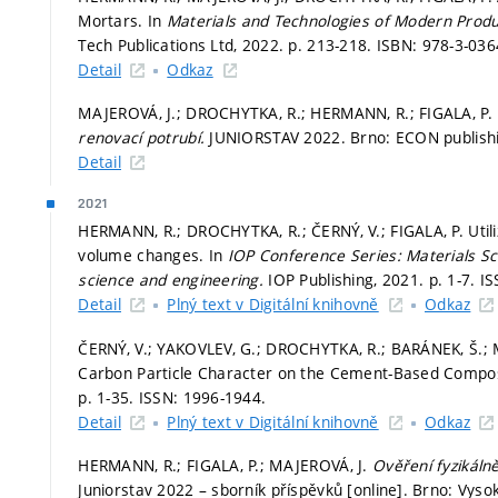
Mortars. In
Materials and Technologies of Modern Produ
Tech Publications Ltd, 2022.
p. 213-218.
ISBN: 978-3-036
Detail
Odkaz
MAJEROVÁ, J.; DROCHYTKA, R.; HERMANN, R.; FIGALA, P.
renovací potrubí.
JUNIORSTAV 2022. Brno: ECON publishin
Detail
2021
HERMANN, R.; DROCHYTKA, R.; ČERNÝ, V.; FIGALA, P. Utili
volume changes. In
IOP Conference Series: Materials S
science and engineering.
IOP Publishing, 2021.
p. 1-7.
IS
Detail
Plný text v Digitální knihovně
Odkaz
ČERNÝ, V.; YAKOVLEV, G.; DROCHYTKA, R.; BARÁNEK, Š.;
Carbon Particle Character on the Cement-Based Composit
p. 1-35.
ISSN: 1996-1944.
Detail
Plný text v Digitální knihovně
Odkaz
HERMANN, R.; FIGALA, P.; MAJEROVÁ, J.
Ověření fyzikáln
Juniorstav 2022 – sborník příspěvků [online]. Brno: Vyso