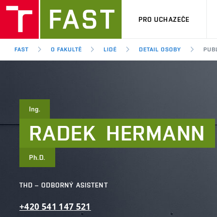
PRO UCHAZEČE
FAST
O FAKULTĚ
LIDÉ
DETAIL OSOBY
PUB
Ing.
RADEK
HERMANN
Ph.D.
THD – ODBORNÝ ASISTENT
+420
541
147
521