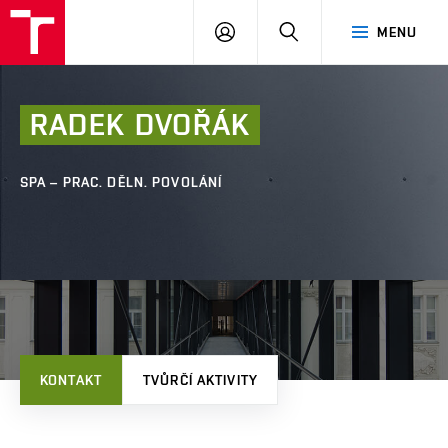
FAST
PŘIHLÁSIT
HLEDAT
MENU
VUT
SE
Brno
RADEK
DVOŘÁK
SPA – PRAC. DĚLN. POVOLÁNÍ
KONTAKT
TVŮRČÍ AKTIVITY