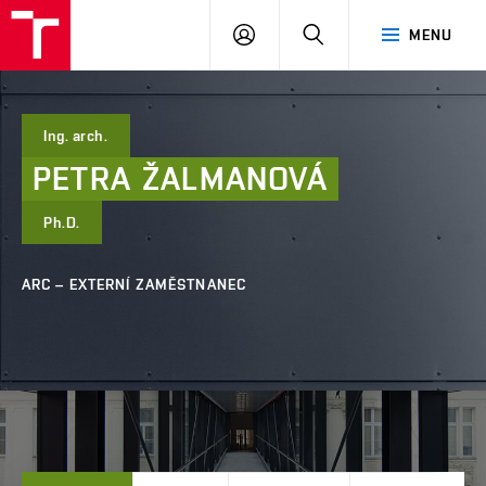
FAST
PŘIHLÁSIT
HLEDAT
MENU
VUT
SE
Brno
Ing. arch.
PETRA
ŽALMANOVÁ
Ph.D.
ARC – EXTERNÍ ZAMĚSTNANEC