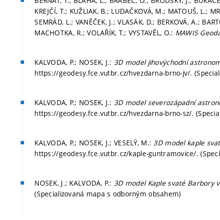
BERNÁT, T.; BLÁHA, L.; BRABEC, O.; BRODSKÝ, J.; BUKÁČEK
KREJČÍ, T.; KUŽLIAK, B.; LUDAČKOVÁ, M.; MATOUŠ, L.; MRÁ
SEMRÁD, L.; VANĚČEK, J.; VLASÁK, D.; BERKOVÁ, A.; BAR
MACHOTKA, R.; VOLAŘÍK, T.; VYSTAVĚL, O.:
MAWIS Geod
KALVODA, P.; NOSEK, J.:
3D model jihovýchodní astronom
https://geodesy.fce.vutbr.cz/hvezdarna-brno-jv/. (Spe
KALVODA, P.; NOSEK, J.:
3D model severozápadní astron
https://geodesy.fce.vutbr.cz/hvezdarna-brno-sz/. (Spe
KALVODA, P.; NOSEK, J.; VESELÝ, M.:
3D model kaple sva
https://geodesy.fce.vutbr.cz/kaple-guntramovice/. (Sp
NOSEK, J.; KALVODA, P.:
3D model Kaple svaté Barbory v
(Specializovaná mapa s odborným obsahem)