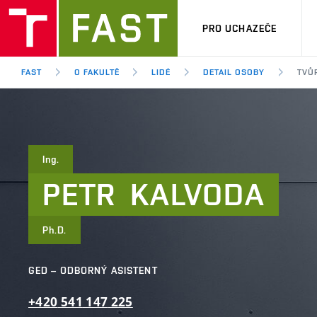
PRO UCHAZEČE
FAST
O FAKULTĚ
LIDÉ
DETAIL OSOBY
TVŮR
Ing.
PETR
KALVODA
Ph.D.
GED – ODBORNÝ ASISTENT
+420
541
147
225