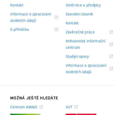
Kontakt
Směrnice a předpisy
Informace o zpracování
Stavební slovník
(externí
osobních údajů
Kontakt
odkaz)
(externí
E-přihláška
(externí
Závěrečné práce
odkaz)
odkaz)
Knihovnické informační
(externí
centrum
odkaz)
(externí
Studijní opory
odkaz)
Informace o zpracování
(externí
osobních údajů
odkaz)
MOŽNÁ JEŠTĚ HLEDÁTE
Centrum AdMaS
VUT
(externí
(externí