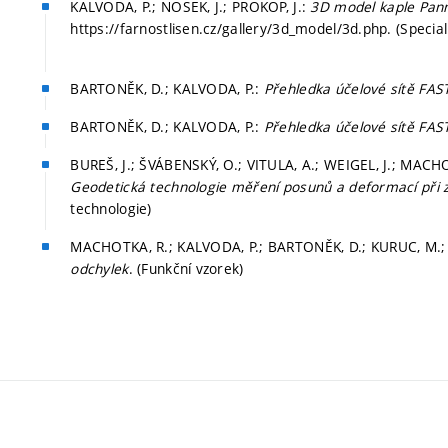
KALVODA, P.; NOSEK, J.; PROKOP, J.:
3D model kaple Pann
https://farnostlisen.cz/gallery/3d_model/3d.php. (Spe
BARTONĚK, D.; KALVODA, P.:
Přehledka účelové sítě FAS
BARTONĚK, D.; KALVODA, P.:
Přehledka účelové sítě FAS
BUREŠ, J.; ŠVÁBENSKÝ, O.; VITULA, A.; WEIGEL, J.; MACHOT
Geodetická technologie měření posunů a deformací při 
technologie)
MACHOTKA, R.; KALVODA, P.; BARTONĚK, D.; KURUC, M.;
odchylek
. (Funkční vzorek)