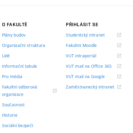
O FAKULTĚ
PŘIHLÁSIT SE
(externí
Plány budov
Studentský intranet
odkaz)
(externí
Organizační struktura
Fakultní Moodle
odkaz)
(externí
Lidé
VUT intraportál
odkaz)
(externí
Informační tabule
VUT mail na Office 365
odkaz)
(externí
Pro média
VUT mail na Google
odkaz)
(externí
Fakultní odborová
Zaměstnanecký intranet
(externí
odkaz)
organizace
odkaz)
Současnost
Historie
Sociální bezpečí