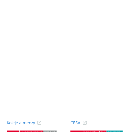
Koleje a menzy
CESA
(externí
(ext