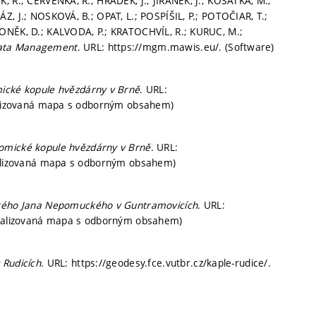
, R.; ČERVENKA, R.; HRÁDEK, J.; JIRÁNEK, J.; KOŠATKA, M.;
Z, J.; NOSKOVÁ, B.; OPAT, L.; POSPÍŠIL, P.; POTOČIAR, T.;
TONĚK, D.; KALVODA, P.; KRATOCHVÍL, R.; KURUC, M.;
ata Management
. URL: https://mgm.mawis.eu/. (Software)
ické kopule hvězdárny v Brně
. URL:
cializovaná mapa s odborným obsahem)
omické kopule hvězdárny v Brně
. URL:
cializovaná mapa s odborným obsahem)
tého Jana Nepomuckého v Guntramovicích
. URL:
ecializovaná mapa s odborným obsahem)
 Rudicích
. URL: https://geodesy.fce.vutbr.cz/kaple-rudice/.