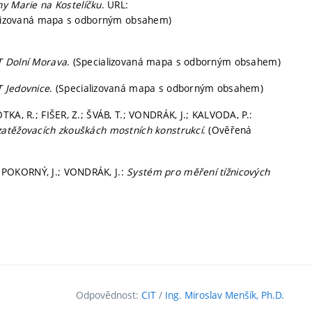
y Marie na Kostelíčku
. URL:
cializovaná mapa s odborným obsahem)
T Dolní Morava
. (Specializovaná mapa s odborným obsahem)
T Jedovnice
. (Specializovaná mapa s odborným obsahem)
KA, R.; FIŠER, Z.; ŠVÁB, T.; VONDRÁK, J.; KALVODA, P.:
zatěžovacích zkouškách mostních konstrukcí
. (Ověřená
 POKORNÝ, J.; VONDRÁK, J.:
Systém pro měření tížnicových
Odpovědnost:
CIT
/
Ing. Miroslav Menšík, Ph.D.