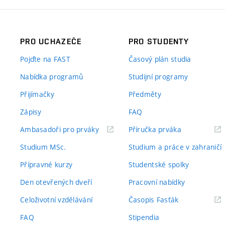
PRO UCHAZEČE
PRO STUDENTY
Pojďte na FAST
Časový plán studia
Nabídka programů
Studijní programy
Přijímačky
Předměty
Zápisy
FAQ
(externí
(externí
Ambasadoři pro prváky
Příručka prváka
odkaz)
odkaz)
Studium MSc.
Studium a práce v zahraničí
Přípravné kurzy
Studentské spolky
Den otevřených dveří
Pracovní nabídky
(externí
Celoživotní vzdělávání
Časopis Fasťák
odkaz)
FAQ
Stipendia