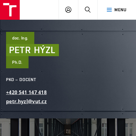
FAST
PŘIHLÁSIT
HLEDAT
MENU
VUT
SE
Brno
doc. Ing.
PETR
HÝZL
Ph.D.
PKO – DOCENT
+420
541
147
418
petr.hyzl@vut.cz