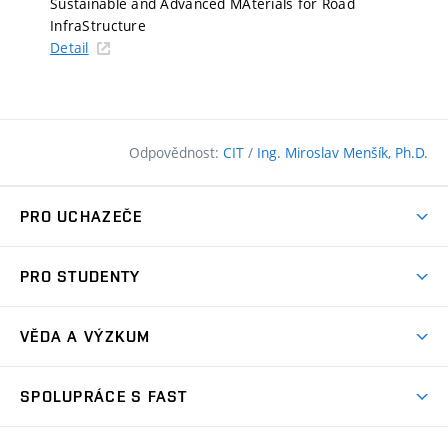
Sustainable and Advanced MAterials for Road
InfraStructure
Detail
Odpovědnost:
CIT
/
Ing. Miroslav Menšík, Ph.D.
PRO UCHAZEČE
Pojďte na FAST
PRO STUDENTY
Nabídka programů
Časový plán studia
Přijímačky
VĚDA A VÝZKUM
Studijní programy
Zápisy
Úspěchy
Předměty
SPOLUPRÁCE S FAST
(externí
Ambasadoři pro prváky
Licence a patenty
odkaz)
FAQ
Studium MSc.
Firemní spolupráce