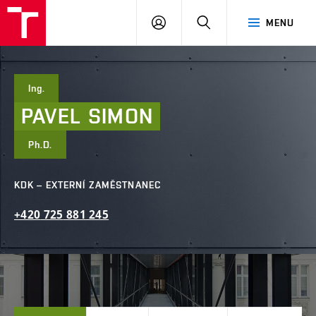
FAST
PŘIHLÁSIT
HLEDAT
MENU
VUT
SE
Brno
Ing.
PAVEL
SIMON
Ph.D.
KDK – EXTERNÍ ZAMĚSTNANEC
+420
725
881
245