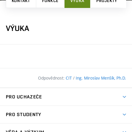
KONTAKT
FUNKCE
VÝUKA
PROJEKTY
P
VÝUKA
Odpovědnost:
CIT
/
Ing. Miroslav Menšík, Ph.D.
PRO UCHAZEČE
Pojďte na FAST
PRO STUDENTY
Nabídka programů
Časový plán studia
Přijímačky