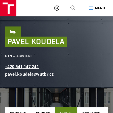
FAST
PŘIHLÁSIT
HLEDAT
MENU
VUT
SE
Brno
Ing.
PAVEL
KOUDELA
GTN – ASISTENT
+420
541
147
241
pavel.koudela@vutbr.cz