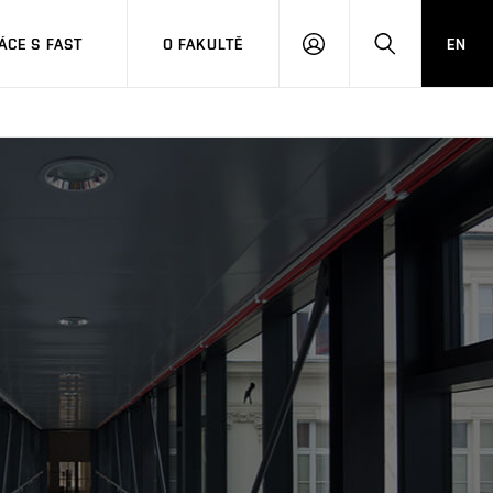
CE S FAST
O FAKULTĚ
EN
PŘIHLÁSIT
HLEDAT
SE