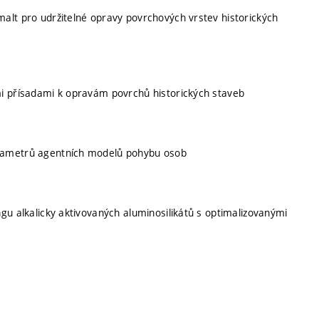
alt pro udržitelné opravy povrchových vrstev historických
mi přísadami k opravám povrchů historických staveb
arametrů agentních modelů pohybu osob
gu alkalicky aktivovaných aluminosilikátů s optimalizovanými