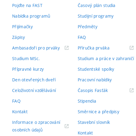
Pojďte na FAST
Časový plán studia
Nabídka programů
Studijní programy
Přijímačky
Předměty
Zápisy
FAQ
(externí
(externí
Ambasadoři pro prváky
Příručka prváka
odkaz)
odkaz)
Studium MSc.
Studium a práce v zahraničí
Přípravné kurzy
Studentské spolky
Den otevřených dveří
Pracovní nabídky
(externí
Celoživotní vzdělávání
Časopis Fasťák
odkaz)
FAQ
Stipendia
Kontakt
Směrnice a předpisy
Informace o zpracování
Stavební slovník
(externí
osobních údajů
Kontakt