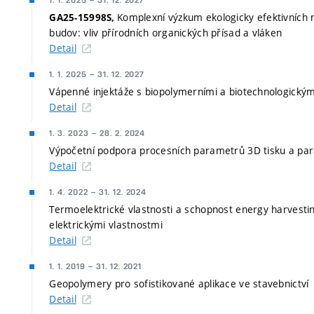
1. 1. 2025
–
31. 12. 2027
Komplexní výzkum ekologicky efektivních m
GA25-15998S,
budov: vliv přírodních organických přísad a vláken
Detail
1. 1. 2025
–
31. 12. 2027
Vápenné injektáže s biopolymerními a biotechnologický
Detail
1. 3. 2023
–
28. 2. 2024
Výpočetní podpora procesních parametrů 3D tisku a p
Detail
1. 4. 2022
–
31. 12. 2024
Termoelektrické vlastnosti a schopnost energy harvestin
elektrickými vlastnostmi
Detail
1. 1. 2019
–
31. 12. 2021
Geopolymery pro sofistikované aplikace ve stavebnictví
Detail