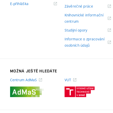
odkaz)
(externí
E-přihláška
(externí
Závěrečné práce
odkaz)
odkaz)
Knihovnické informační
(externí
centrum
odkaz)
(externí
Studijní opory
odkaz)
Informace o zpracování
(externí
osobních údajů
odkaz)
MOŽNÁ JEŠTĚ HLEDÁTE
Centrum AdMaS
VUT
(externí
(externí
odkaz)
odkaz)