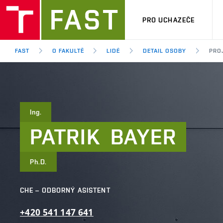
PRO UCHAZEČE
FAST
O FAKULTĚ
LIDÉ
DETAIL OSOBY
PRO
Ing.
PATRIK
BAYER
Ph.D.
CHE – ODBORNÝ ASISTENT
+420
541
147
641