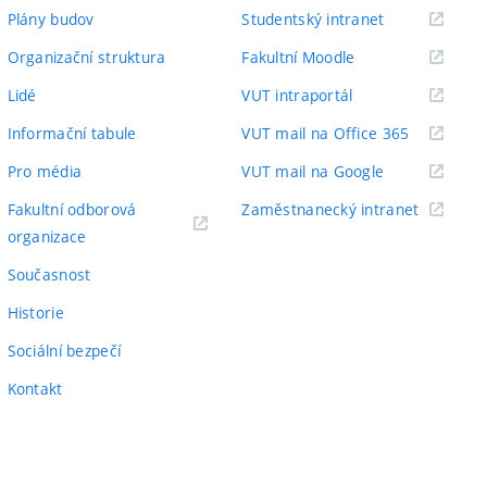
(externí
Plány budov
Studentský intranet
odkaz)
(externí
Organizační struktura
Fakultní Moodle
odkaz)
(externí
Lidé
VUT intraportál
odkaz)
(externí
Informační tabule
VUT mail na Office 365
odkaz)
(externí
Pro média
VUT mail na Google
odkaz)
(externí
Fakultní odborová
Zaměstnanecký intranet
(externí
odkaz)
organizace
odkaz)
Současnost
Historie
Sociální bezpečí
Kontakt